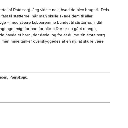
tal af Patdisaq). Jeg vidste nok, hvad de blev brugt til. Dels
t til støtterne, når man skulle skære dem til eller
yge – med svære kobberemme bundet til støtterne, indtil
iagttaget mig, for han fortalte: »Der er nu gået mange,
havde et barn, der døde, og for at dulme sin store sorg
gt, men mine tanker overskyggedes af en ny: at skulle være
orden, Pârnakajik.