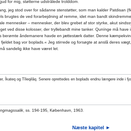
agud for mig, støtterne udstrålede trolddom.
ang, jeg stod over for sådanne stenstøtter, som man kalder Patdisan (fler
ls brugtes de ved forarbejdning af remme, idet man bandt skindremme fas
le mennesker – mennesker, der blev grebet af stor styrke, akut sindss
r noget ved disse kolosser, der tryllebandt mine tanker. Qunínge må have 
qs berømte åndemanere havde en jættestærk datter. Denne kæmpekvinde 
a fjeldet bag vor boplads.« Jeg stirrede og forsøgte at anslå deres væ
må sandelig ikke have været let.
er, Íkateq og Tîleqilâq. Senere oprettedes en boplads endnu længere inde i fj
Angmagssalik
, ss. 194-195, København, 1963.
Næste kapitel ►