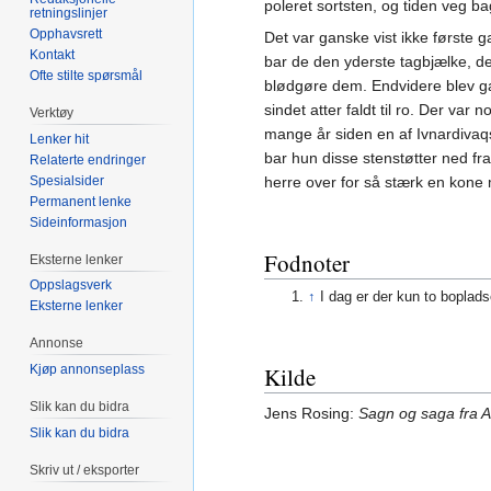
poleret sortsten, og tiden veg b
retningslinjer
Opphavsrett
Det var ganske vist ikke første g
Kontakt
bar de den yderste tagbjælke, de
Ofte stilte spørsmål
blødgøre dem. Endvidere blev ga
sindet atter faldt til ro. Der va
Verktøy
mange år siden en af Ivnardiva
Lenker hit
bar hun disse stenstøtter ned fr
Relaterte endringer
Spesialsider
herre over for så stærk en kone 
Permanent lenke
Sideinformasjon
Fodnoter
Eksterne lenker
Oppslagsverk
↑
I dag er der kun to boplads
Eksterne lenker
Annonse
Kilde
Kjøp annonseplass
Slik kan du bidra
Jens Rosing:
Sagn og saga fra 
Slik kan du bidra
Skriv ut / eksporter