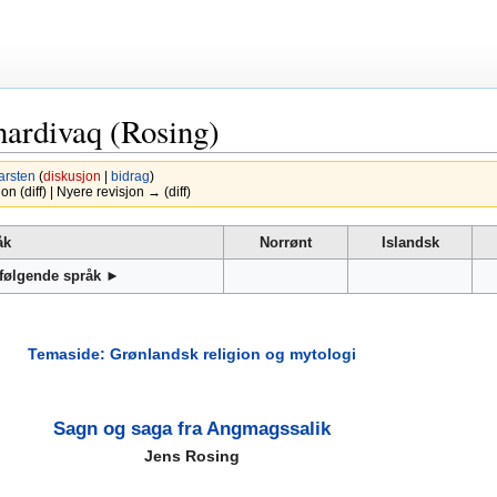
ardivaq (Rosing)
arsten
(
diskusjon
|
bidrag
)
 (diff) | Nyere revisjon → (diff)
åk
Norrønt
Islandsk
 følgende språk ►
Temaside: Grønlandsk religion og mytologi
Sagn og saga fra Angmagssalik
Jens Rosing