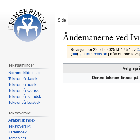
Side
Åndemanerne ved Ivn
Revisjon per 22. feb. 2025 kl. 17:54 av
C
(
diff
)
← Eldre revisjon
| Nåværende revisjon
Tekstsamlinger
Hopp
Hopp
Velg spr
Norrøne kildetekster
til
til
Denne teksten finnes på
Tekster på dansk
navigering
søk
Tekster på norsk
Tekster på svensk
Tekster på islandsk
Tekster på færøysk
Tekstoversikt
Alfabetisk index
Tekstoversikt
Kildeindex
Temasider