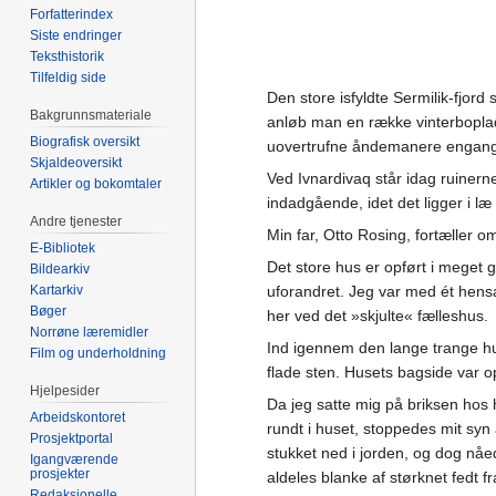
Forfatterindex
Siste endringer
Teksthistorik
Tilfeldig side
Den store isfyldte Sermilik-fjord
Bakgrunnsmateriale
anløb man en række vinterbopla
Biografisk oversikt
uovertrufne åndemanere engang
Skjaldeoversikt
Ved Ivnardivaq står idag ruinerne
Artikler og bokomtaler
indadgående, idet det ligger i 
Andre tjenester
Min far, Otto Rosing, fortæller o
E-Bibliotek
Det store hus er opført i meget
Bildearkiv
Kartarkiv
uforandret. Jeg var med ét hensa
Bøger
her ved det »skjulte« fælleshus.
Norrøne læremidler
Ind igennem den lange trange hus
Film og underholdning
flade sten. Husets bagside var opt
Hjelpesider
Da jeg satte mig på briksen hos h
Arbeidskontoret
rundt i huset, stoppedes mit syn
Prosjektportal
stukket ned i jorden, og dog nåed
Igangværende
prosjekter
aldeles blanke af størknet fedt 
Redaksjonelle