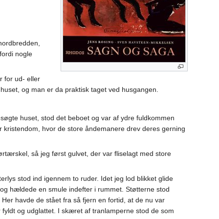
s nordbredden,
fordi nogle
 for ud- eller
 huset, og man er da praktisk taget ved husgangen.
esøgte huset, stod det beboet og var af ydre fuldkommen
ller kristendom, hvor de store åndemanere drev deres gerning
rskel, så jeg først gulvet, der var fliselagt med store
lys stod ind igennem to ruder. Idet jeg lod blikket glide
n og hældede en smule indefter i rummet. Støtterne stod
Her havde de stået fra så fjern en fortid, at de nu var
fyldt og udglattet. I skæret af tranlamperne stod de som