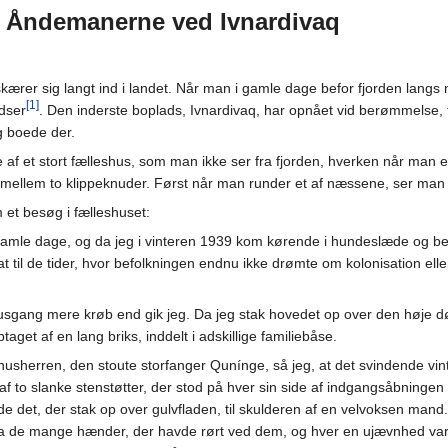
Åndemanerne ved Ivnardivaq
 skærer sig langt ind i landet. Når man i gamle dage befor fjorden lang
[1]
dser
. Den inderste boplads, Ivnardivaq, har opnået vid berømmelse, 
 boede der.
 af et stort fælleshus, som man ikke ser fra fjorden, hverken når man er
læ mellem to klippeknuder. Først når man runder et af næssene, ser man
m et besøg i fælleshuset:
 gamle dage, og da jeg i vinteren 1939 kom kørende i hundeslæde og b
t til de tider, hvor befolkningen endnu ikke drømte om kolonisation e
gang mere krøb end gik jeg. Da jeg stak hovedet op over den høje dørtæ
aget af en lang briks, inddelt i adskillige familiebåse.
usherren, den stoute storfanger Qunínge, så jeg, at det svindende vinter
 af to slanke stenstøtter, der stod på hver sin side af indgangsåbninge
e det, der stak op over gulvfladen, til skulderen af en velvoksen mand. 
fra de mange hænder, der havde rørt ved dem, og hver en ujævnhed var 