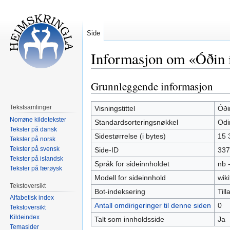
Side
Informasjon om «Óðin 
Grunnleggende informasjon
Hopp
Hopp
til
til
navigering
søk
Tekstsamlinger
Visningstittel
Óði
Norrøne kildetekster
Standardsorteringsnøkkel
Odi
Tekster på dansk
Sidestørrelse (i bytes)
15 
Tekster på norsk
Tekster på svensk
Side-ID
337
Tekster på islandsk
Språk for sideinnholdet
nb 
Tekster på færøysk
Modell for sideinnhold
wiki
Tekstoversikt
Bot-indeksering
Tilla
Alfabetisk index
Antall omdirigeringer til denne siden
0
Tekstoversikt
Kildeindex
Talt som innholdsside
Ja
Temasider