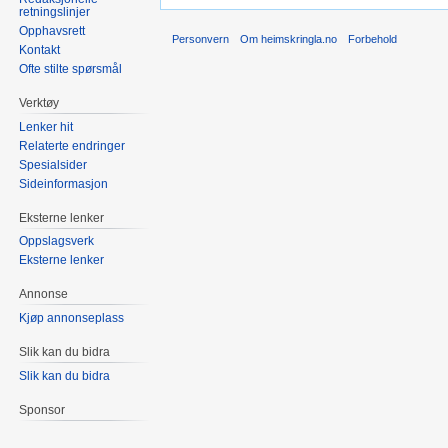
retningslinjer
Opphavsrett
Personvern
Om heimskringla.no
Forbehold
Kontakt
Ofte stilte spørsmål
Verktøy
Lenker hit
Relaterte endringer
Spesialsider
Sideinformasjon
Eksterne lenker
Oppslagsverk
Eksterne lenker
Annonse
Kjøp annonseplass
Slik kan du bidra
Slik kan du bidra
Sponsor