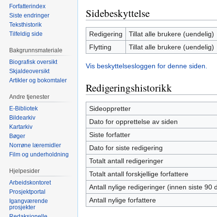
Forfatterindex
Sidebeskyttelse
Siste endringer
Teksthistorik
Redigering
Tillat alle brukere (uendelig)
Tilfeldig side
Flytting
Tillat alle brukere (uendelig)
Bakgrunnsmateriale
Biografisk oversikt
Vis beskyttelsesloggen for denne siden.
Skjaldeoversikt
Artikler og bokomtaler
Redigeringshistorikk
Andre tjenester
Sideoppretter
E-Bibliotek
Bildearkiv
Dato for opprettelse av siden
Kartarkiv
Siste forfatter
Bøger
Norrøne læremidler
Dato for siste redigering
Film og underholdning
Totalt antall redigeringer
Hjelpesider
Totalt antall forskjellige forfattere
Arbeidskontoret
Antall nylige redigeringer (innen siste 90 
Prosjektportal
Antall nylige forfattere
Igangværende
prosjekter
Redaksjonelle