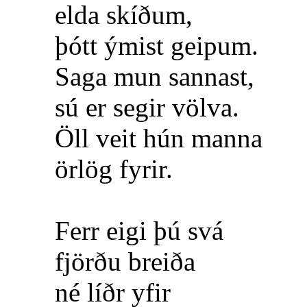
elda skíðum,
þótt ýmist geipum.
Saga mun sannast,
sú er segir völva.
Öll veit hún manna
örlög fyrir.
Ferr eigi þú svá
fjörðu breiða
né líðr yfir