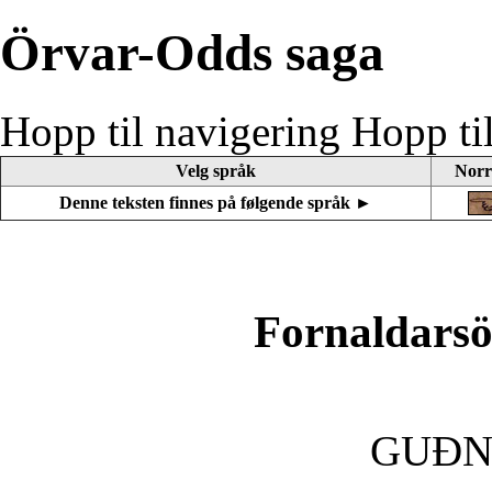
Örvar-Odds saga
Hopp til navigering
Hopp ti
Velg språk
Norr
Denne teksten finnes på følgende språk ►
Fornaldars
GUÐN