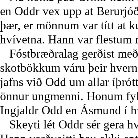
en Oddr vex upp at Berurjó
þær, er mönnum var títt at
hvívetna. Hann var flestum 
Fóstbræðralag gerðist með
skotbökkum váru þeir hvern 
jafns við Odd um allar íþrót
önnur ungmenni. Honum fyl
Ingjaldr Odd en Ásmund í h
Skeyti lét Oddr sér gera h