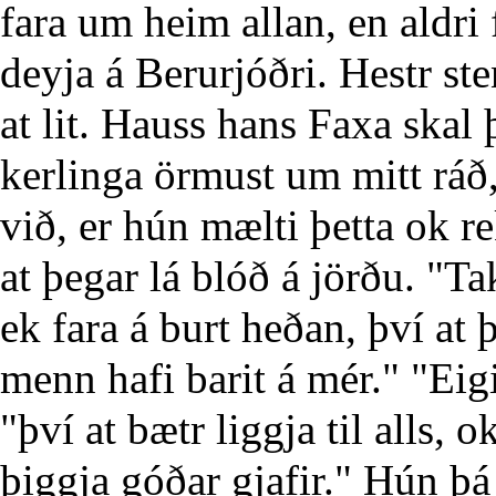
fara um heim allan, en aldri 
deyja á Berurjóðri. Hestr ste
at lit. Hauss hans Faxa skal 
kerlinga örmust um mitt ráð
við, er hún mælti þetta ok re
at þegar lá blóð á jörðu. "Ta
ek fara á burt heðan, því at 
menn hafi barit á mér." "Eigi
"því at bætr liggja til alls, 
þiggja góðar gjafir." Hún þá 