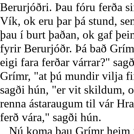
Berurjóðri. Þau fóru ferða si
Vík, ok eru þar þá stund, se
þau í burt þaðan, ok gaf þei
fyrir Berurjóðr. Þá bað Grím
eigi fara ferðar várrar?" sa
Grímr, "at þú mundir vilja f
sagði hún, "er vit skildum, 
renna ástaraugum til vár Hr
ferð vára," sagði hún.
Nú koma þau Grímr heim í Hr