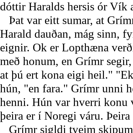
dóttir Haralds hersis ór Vík 
Þat var eitt sumar, at Grímr 
Harald dauðan, mág sinn, fyr
eignir. Ok er Lopthæna verðr 
með honum, en Grímr segir, at
at þú ert kona eigi heil." "E
hún, "en fara." Grímr unni h
henni. Hún var hverri konu v
þeira er í Noregi váru. Þeira
Grímr sigldi tveim skipum ó