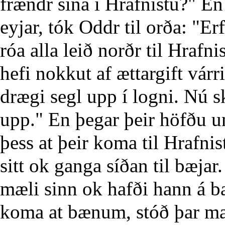
frændr sína í Hrafnistu?" En
eyjar, tók Oddr til orða: "Er
róa alla leið norðr til Hrafn
hefi nokkut af ættargift várr
drægi segl upp í logni. Nú s
upp." En þegar þeir höfðu und
þess at þeir koma til Hrafn
sitt ok ganga síðan til bæjar
mæli sinn ok hafði hann á ba
koma at bænum, stóð þar mað