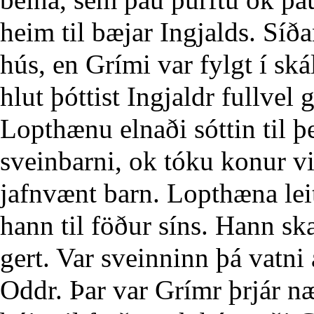
heim til bæjar Ingjalds. Síð
hús, en Grími var fylgt í sk
hlut þóttist Ingjaldr fullvel 
Lopthænu elnaði sóttin til þe
sveinbarni, ok tóku konur við
jafnvænt barn. Lopthæna leit
hann til föður síns. Hann sk
gert. Var sveinninn þá vatni
Oddr. Þar var Grímr þrjár næ