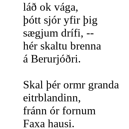
láð ok vága,
þótt sjór yfir þig
sægjum drífi, --
hér skaltu brenna
á Berurjóðri.
Skal þér ormr granda
eitrblandinn,
fránn ór fornum
Faxa hausi.