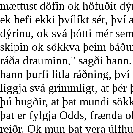
mættust döfin ok höfuðit dýr
ek hefi ekki þvílíkt sét, því 
dýrinu, ok svá þótti mér se
skipin ok sökkva þeim báðu
ráða drauminn," sagði hann. 
hann þurfi litla ráðning, því 
liggja svá grimmligt, at þér 
þú hugðir, at þat mundi sökk
þat er fylgja Odds, frænda 
reiðr. Ok mun þat vera úlfhug