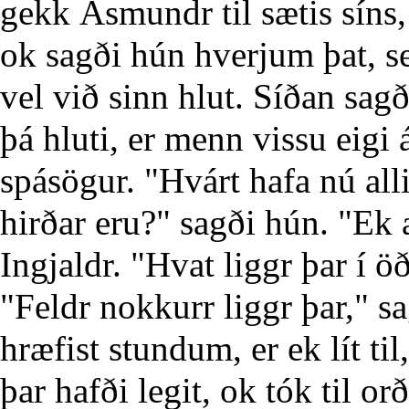
gekk Ásmundr til sætis síns,
ok sagði hún hverjum þat, sem
vel við sinn hlut. Síðan sag
þá hluti, er menn vissu eigi 
spásögur. "Hvárt hafa nú alli
hirðar eru?" sagði hún. "Ek æ
Ingjaldr. "Hvat liggr þar í
"Feldr nokkurr liggr þar," s
hræfist stundum, er ek lít til
þar hafði legit, ok tók til or