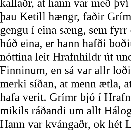
kallaðr, at hann var með því 
þau Ketill hængr, faðir Grím
gengu í eina sæng, sem fyrr e
húð eina, er hann hafði boð
nóttina leit Hrafnhildr út u
Finninum, en sá var allr loð
merki síðan, at menn ætla, a
hafa verit. Grímr bjó í Hrafn
mikils ráðandi um allt Hálog
Hann var kvángaðr, ok hét 