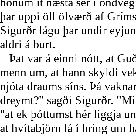
honum it næsta sér í öndveg
þar uppi öll ölværð af Grí
Sigurðr lágu þar undir eyju
aldri á burt.
Þat var á einni nótt, at Guð
menn um, at hann skyldi vekj
njóta draums síns. Þá vakna
dreymt?" sagði Sigurðr. "M
"at ek þóttumst hér liggja u
at hvítabjörn lá í hring um 