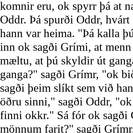
komnir eru, ok spyrr þá at na
Oddr. Þá spurði Oddr, hvárt 
hann var heima. "Þá kalla þú
inn ok sagði Grími, at menn 
mæltu, at þú skyldir út gang
ganga?" sagði Grímr, "ok bið
sagði þeim slíkt sem við han
öðru sinni," sagði Oddr, "ok
finni okkr." Sá fór ok sagð
mönnum farit?" sagði Grímr. 