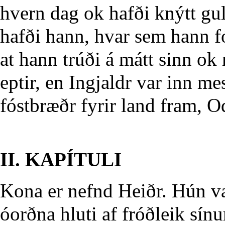
hvern dag ok hafði knýtt gul
hafði hann, hvar sem hann f
at hann trúði á mátt sinn o
eptir, en Ingjaldr var inn me
fóstbræðr fyrir land fram, 
II. KAPÍTULI
Kona er nefnd Heiðr. Hún va
óorðna hluti af fróðleik sín