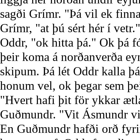
sagði Grímr. "Þá vil ek finna
Grímr, "at þú sért hér í vetr.
Oddr, "ok hitta þá." Ok þá f
þeir koma á norðanverða eyna
skipum. Þá lét Oddr kalla þá
honum vel, ok þegar sem þei
"Hvert hafi þit för ykkar æt
Guðmundr. "Vit Ásmundr vil
En Guðmundr hafði orð fyrir