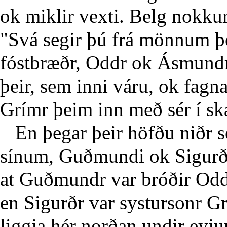
ok miklir vexti. Belg nokkur
"Svá segir þú frá mönnum þ
fóstbræðr, Oddr ok Ásmundr.
þeir, sem inni váru, ok fag
Grímr þeim inn með sér í ská
En þegar þeir höfðu niðr se
sínum, Guðmundi ok Sigurði,
at Guðmundr var bróðir Odd
en Sigurðr var systursonr G
liggja hér norðan undir eyju