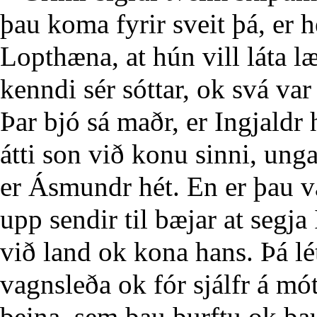
þau koma fyrir sveit þá, er h
Lopthæna, at hún vill láta læ
kenndi sér sóttar, ok svá var 
Þar bjó sá maðr, er Ingjald
átti son við konu sinni, unga
er Ásmundr hét. En er þau v
upp sendir til bæjar at segja
við land ok kona hans. Þá lét
vagnsleða ok fór sjálfr á m
beina, sem þau þurftu ok þau