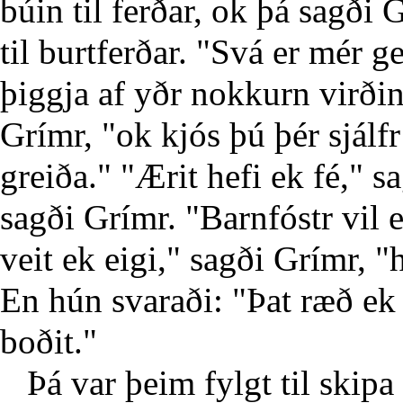
búin til ferðar, ok þá sagði 
til burtferðar. "Svá er mér ge
þiggja af yðr nokkurn virðin
Grímr, "ok kjós þú þér sjálfr 
greiða." "Ærit hefi ek fé," s
sagði Grímr. "Barnfóstr vil e
veit ek eigi," sagði Grímr, 
En hún svaraði: "Þat ræð ek 
boðit."
Þá var þeim fylgt til skipa 