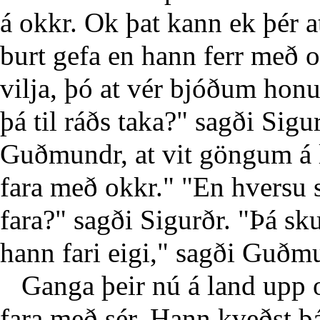
á okkr. Ok þat kann ek þér at
burt gefa en hann ferr með 
vilja, þó at vér bjóðum hon
þá til ráðs taka?" sagði Sigu
Guðmundr, at vit göngum á
fara með okkr." "En hversu s
fara?" sagði Sigurðr. "Þá sk
hann fari eigi," sagði Guðm
Ganga þeir nú á land upp 
fara með sér. Hann kveðst þá 