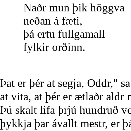
Naðr mun þik höggva
neðan á fæti,
þá ertu fullgamall
fylkir orðinn.
Þat er þér at segja, Oddr," 
at vita, at þér er ætlaðr al
Þú skalt lifa þrjú hundruð ve
þykkja þar ávallt mestr, er 