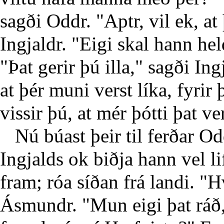
sagði Oddr. "Aptr, vil ek, a
Ingjaldr. "Eigi skal hann he
"Þat gerir þú illa," sagði Ing
at þér muni verst líka, fyrir 
vissir þú, at mér þótti þat ve
Nú búast þeir til ferðar O
Ingjalds ok biðja hann vel li
fram; róa síðan frá landi. "H
Ásmundr. "Mun eigi þat ráð,