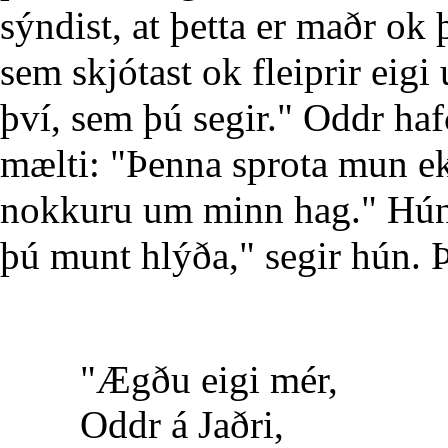
sýndist, at þetta er maðr ok þ
sem skjótast ok fleiprir eigi 
því, sem þú segir." Oddr haf
mælti: "Þenna sprota mun ek 
nokkuru um minn hag." Hún 
þú munt hlýða," segir hún. 
"Ægðu eigi mér,
Oddr á Jaðri,