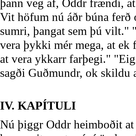
þann veg af, Oddr frændi, at
Vit höfum nú áðr búna ferð 
sumri, þangat sem þú vilt." 
vera þykki mér mega, at ek f
at vera ykkarr farþegi." "Ei
sagði Guðmundr, ok skildu a
IV. KAPÍTULI
Nú þiggr Oddr heimboðit at