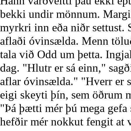
Hann varðveitti þau ekki ept
bekki undir mönnum. Margir
myrkri inn eða niðr settust. 
aflaði óvinsælda. Menn tölu
tala við Odd um þetta. Ingja
dag. "Hlutr er sá einn," sagði
aflar óvinsælda." "Hverr er 
eigi skeyti þín, sem öðrum m
"Þá þætti mér þú mega gefa s
hefðir mér nokkut fengit at v