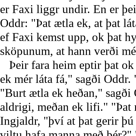
er Faxi liggr undir. En er þe
Oddr: "Þat ætla ek, at þat lát
ef Faxi kemst upp, ok þat hy
sköpunum, at hann verði mér
Þeir fara heim eptir þat ok t
ek mér láta fá," sagði Oddr. 
"Burt ætla ek heðan," sagði
aldrigi, meðan ek lifi." "Þat
Ingjaldr, "því at þat gerir þ
viltu hafa manna með þér?" 