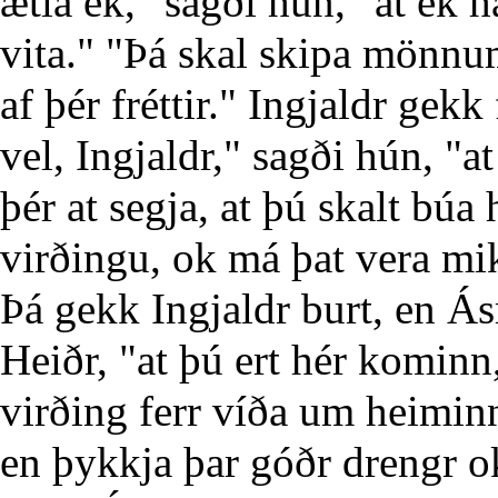
ætla ek," sagði hún, "at ek h
vita." "Þá skal skipa mönnum
af þér fréttir." Ingjaldr gekk
vel, Ingjaldr," sagði hún, "a
þér at segja, at þú skalt búa
virðingu, ok má þat vera mi
Þá gekk Ingjaldr burt, en Ás
Heiðr, "at þú ert hér kominn
virðing ferr víða um heiminn
en þykkja þar góðr drengr ok