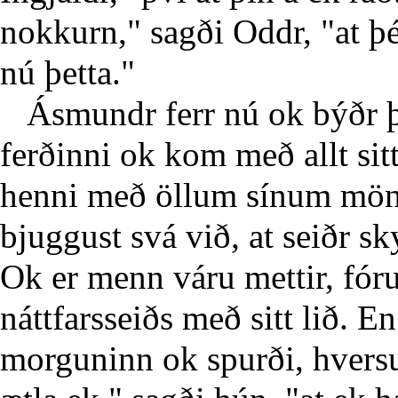
nokkurn," sagði Oddr, "at þé
nú þetta."
Ásmundr ferr nú ok býðr þa
ferðinni ok kom með allt sit
henni með öllum sínum mön
bjuggust svá við, at seiðr sk
Ok er menn váru mettir, fóru 
náttfarsseiðs með sitt lið. 
morguninn ok spurði, hversu 