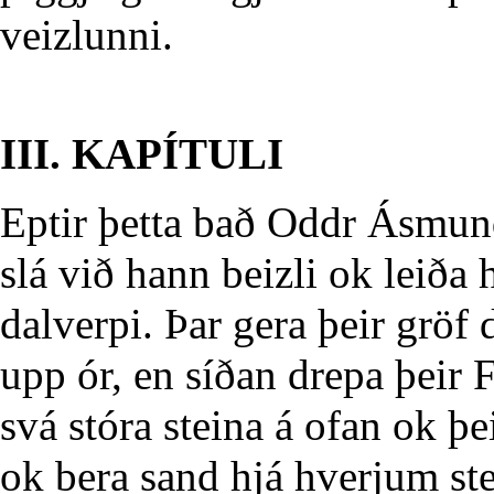
veizlunni.
III. KAPÍTULI
Eptir þetta bað Oddr Ásmund
slá við hann beizli ok leiða 
dalverpi. Þar gera þeir gröf
upp ór, en síðan drepa þeir 
svá stóra steina á ofan ok þ
ok bera sand hjá hverjum ste