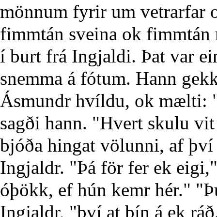
mönnum fyrir um vetrarfar o
fimmtán sveina ok fimmtán 
í burt frá Ingjaldi. Þat var e
snemma á fótum. Hann gekk 
Ásmundr hvíldu, ok mælti: "E
sagði hann. "Hvert skulu vit
bjóða hingat völunni, af því 
Ingjaldr. "Þá för fer ek eigi
óþökk, ef hún kemr hér." "Þ
Ingjaldr, "því at þín á ek rá