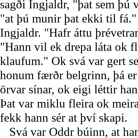
sagði Ingjaldr, "þat sem þú v
"at þú munir þat ekki til fá.
Ingjaldr. "Hafr áttu þrévetran
"Hann vil ek drepa láta ok 
klaufum." Ok svá var gert s
honum færðr belgrinn, þá er 
örvar sínar, ok eigi léttir han
Þat var miklu fleira ok mei
fekk hann sér at því skapi.
Svá var Oddr búinn, at hann