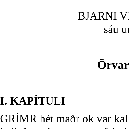
BJARNI 
sáu u
Örvar
I. KAPÍTULI
GRÍMR hét maðr ok var kalla