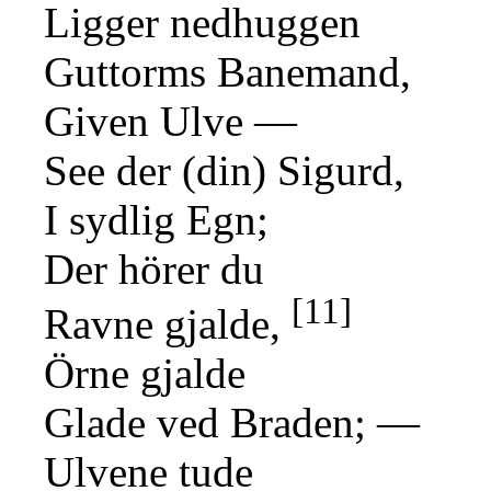
Ligger nedhuggen
Guttorms Banemand,
Given Ulve —
See der (din) Sigurd,
I sydlig Egn;
Der hörer du
[11]
Ravne gjalde,
Örne gjalde
Glade ved Braden; —
Ulvene tude