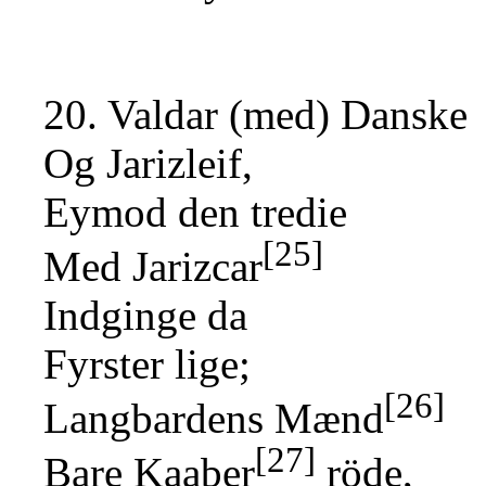
20. Valdar (med) Danske
Og Jarizleif,
Eymod den tredie
[25]
Med Jarizcar
Indginge da
Fyrster lige;
[26]
Langbardens Mænd
[27]
Bare Kaaber
röde,