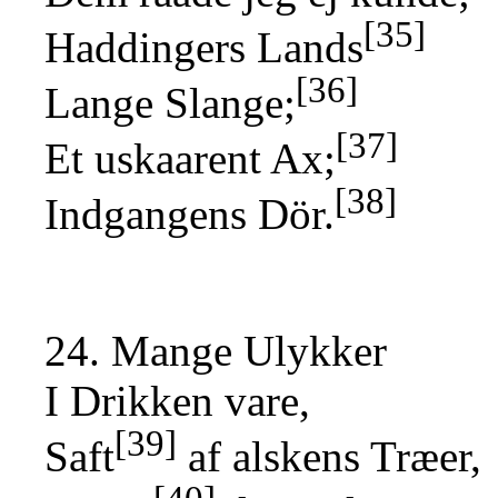
[35]
Haddingers Lands
[36]
Lange Slange;
[37]
Et uskaarent Ax;
[38]
Indgangens Dör.
24. Mange Ulykker
I Drikken vare,
[39]
Saft
af alskens Træer,