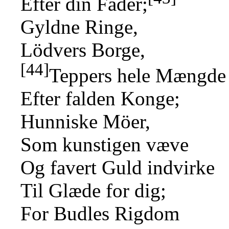
Efter din Fader;
Gyldne Ringe,
Lödvers Borge,
[44]
Teppers hele Mængde
Efter falden Konge;
Hunniske Möer,
Som kunstigen væve
Og favert Guld indvirke
Til Glæde for dig;
For Budles Rigdom