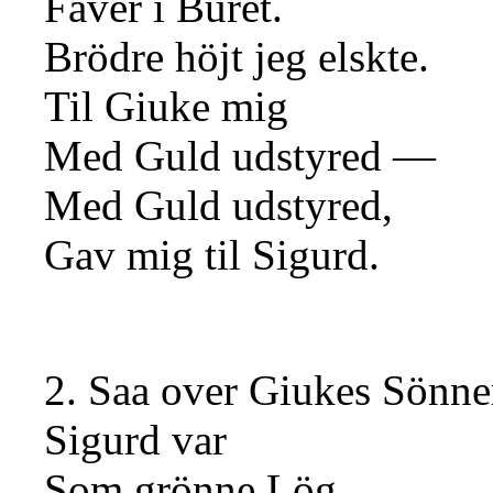
Faver i Buret.
Brödre höjt jeg elskte.
Til Giuke mig
Med Guld udstyred —
Med Guld udstyred,
Gav mig til Sigurd.
2. Saa over Giukes Sönne
Sigurd var
Som grönne Lög