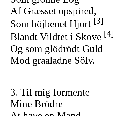
Af Græsset opspired,
[3]
Som höjbenet Hjort
[4]
Blandt Vildtet i Skove
Og som glödrödt Guld
Mod graaladne Sölv.
3. Til mig formente
Mine Brödre
At have en Mand