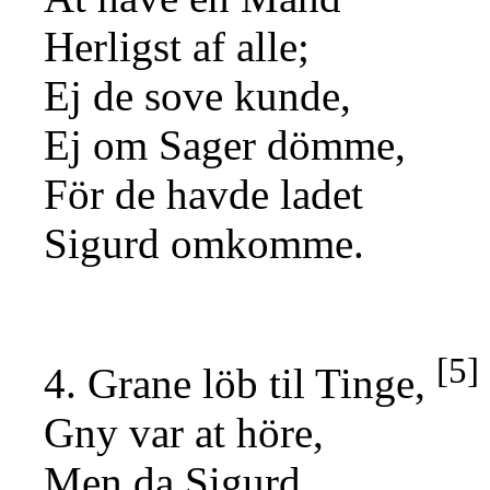
Herligst af alle;
Ej de sove kunde,
Ej om Sager dömme,
För de havde ladet
Sigurd omkomme.
[5]
4. Grane löb til Tinge,
Gny var at höre,
Men da Sigurd