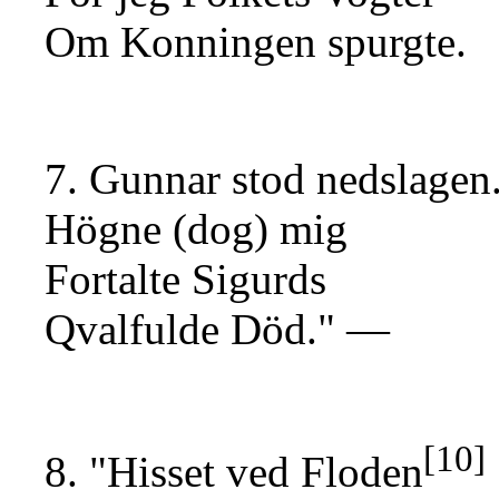
Om Konningen spurgte.
7. Gunnar stod nedslage
Högne (dog) mig
Fortalte Sigurds
Qvalfulde Död." —
[10]
8. "Hisset ved Floden