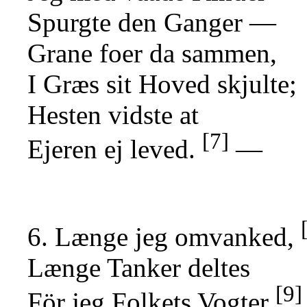
Spurgte den Ganger —
Grane foer da sammen,
I Græs sit Hoved skjulte;
Hesten vidste at
[7]
Ejeren ej leved.
—
6. Længe jeg omvanked,
Længe Tanker deltes
[9]
För jeg Folkets Vogter