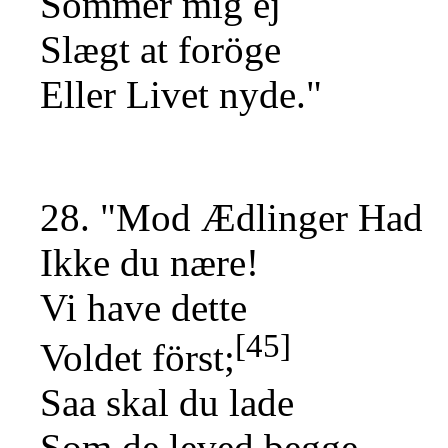
Sömmer mig ej
Slægt at foröge
Eller Livet nyde."
28. "Mod Ædlinger Had
Ikke du nære!
Vi have dette
[45]
Voldet först;
Saa skal du lade
Som de leved begge,