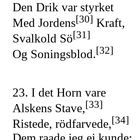
Den Drik var styrket
[30]
Med Jordens
Kraft,
[31]
Svalkold Sö
[32]
Og Soningsblod.
23. I det Horn vare
[33]
Alskens Stave,
[34]
Ristede, rödfarvede,
Dem raade jeg ej kunde;