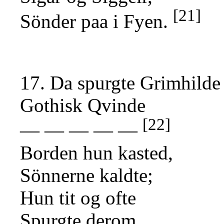
[21]
Sönder paa i Fyen.
17. Da spurgte Grimhilde 
Gothisk Qvinde
[22]
— — — — —
Borden hun kasted,
Sönnerne kaldte;
Hun tit og ofte
Spurgte derom,