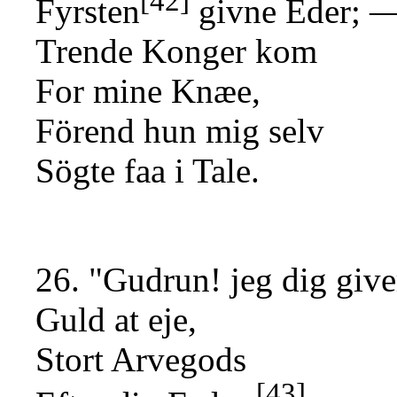
[42]
Fyrsten
givne Eder; 
Trende Konger kom
For mine Knæe,
Förend hun mig selv
Sögte faa i Tale.
26. "Gudrun! jeg dig give
Guld at eje,
Stort Arvegods
[43]