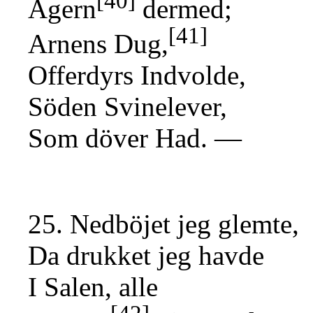
[40]
Agern
dermed;
[41]
Arnens Dug,
Offerdyrs Indvolde,
Söden Svinelever,
Som döver Had. —
25. Nedböjet jeg glemte,
Da drukket jeg havde
I Salen, alle