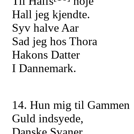
Til Halfs
höje
Hall jeg kjendte.
Syv halve Aar
Sad jeg hos Thora
Hakons Datter
I Dannemark.
14. Hun mig til Gammen
Guld indsyede,
Danske Svaner,