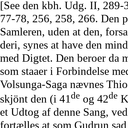
[See den kbh. Udg. II, 289-3
77-78, 256, 258, 266. Den pr
Samleren, uden at den, for
deri, synes at have den mi
med Digtet. Den beroer da m
som staaer i Forbindelse med
Volsunga-Saga nævnes Thiod
de
de
skjönt den (i 41
og 42
Ka
et Udtog af denne Sang, ved
fortælles at som Gudrun sa