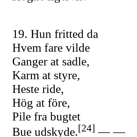
19. Hun fritted da
Hvem fare vilde
Ganger at sadle,
Karm at styre,
Heste ride,
Hög at före,
Pile fra bugtet
[24]
Bue udskyde.
— —