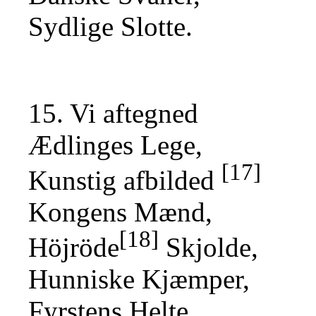
Sydlige Slotte.
15. Vi aftegned
Ædlinges Lege,
[17]
Kunstig afbilded
Kongens Mænd,
[18]
Höjröde
Skjolde,
Hunniske Kjæmper,
Fyrstens Helte