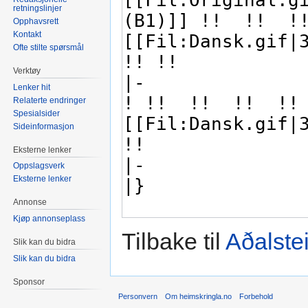
retningslinjer
Opphavsrett
Kontakt
Ofte stilte spørsmål
Verktøy
Lenker hit
Relaterte endringer
Spesialsider
Sideinformasjon
Eksterne lenker
Oppslagsverk
Eksterne lenker
Annonse
Kjøp annonseplass
Tilbake til
Aðalste
Slik kan du bidra
Slik kan du bidra
Sponsor
Personvern
Om heimskringla.no
Forbehold