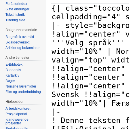
Forfatterindex
Siste endringer
Teksthistorik
Tilfeldig side
Bakgrunnsmateriale
Biografisk oversikt
Skjaldeoversikt
Artikler og bokomtaler
Andre tjenester
E-Bibliotek
Bildearkiv
Kartarkiv
Bøger
Norrøne læremidler
Film og underholdning
Hjelpesider
Arbeidskontoret
Prosjektportal
Igangværende
prosjekter
Redaksjonelle