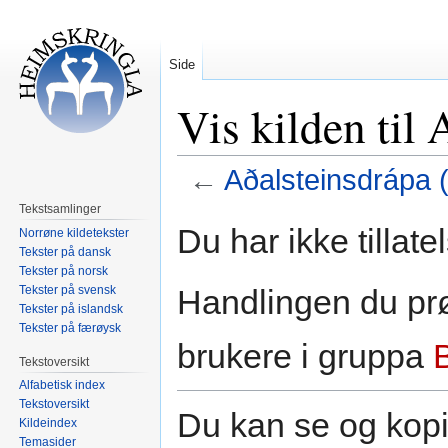
Side
Vis kilden til
←
Aðalsteinsdrápa 
Tekstsamlinger
Hopp
Hopp
Du har ikke tillate
Norrøne kildetekster
til
til
Tekster på dansk
navigering
søk
Tekster på norsk
Tekster på svensk
Handlingen du prø
Tekster på islandsk
Tekster på færøysk
brukere i gruppa
Tekstoversikt
Alfabetisk index
Tekstoversikt
Du kan se og kopi
Kildeindex
Temasider