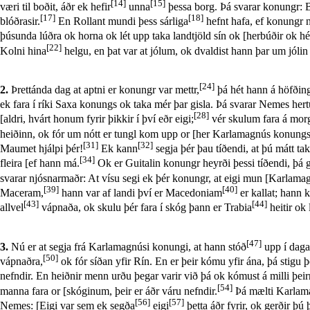
[14]
[15]
væri til boðit, áðr ek hefir
unna
þessa borg. Þá svarar konungr: Ble
[17]
[18]
blóðrasir.
En Rollant mundi þess sárliga
hefnt hafa, ef konungr ny
þúsunda lúðra ok horna ok lét upp taka landtjöld sín ok [herbúðir ok hé
[22]
Kolni hina
helgu, en þat var at jólum, ok dvaldist hann þar um jólin
[24]
2.
Þrettánda dag at aptni er konungr var mettr,
þá hét hann á höfðing
ek fara í ríki Saxa konungs ok taka mér þar gisla. Þá svarar Nemes hertu
[28]
[aldri, hvárt honum fyrir þikkir í því eðr eigi;
vér skulum fara á morg
heiðinn, ok fór um nótt er tungl kom upp or [her Karlamagnús konung
[31]
[32]
Maumet hjálpi þér!
Ek kann
segja þér þau tíðendi, at þú mátt t
[34]
fleira [ef hann má.
Ok er Guitalin konungr heyrði þessi tíðendi, þá 
svarar njósnarmaðr: At vísu segi ek þér konungr, at eigi mun [Karlamag
[39]
[40]
Maceram,
hann var af landi því er Macedoniam
er kallat; hann k
[43]
[44]
allvel
vápnaða, ok skulu þér fara í skóg þann er Trabia
heitir ok 
[47]
3.
Nú er at segja frá Karlamagnúsi konungi, at hann stóð
upp í dagan
[50]
vápnaðra,
ok fór síðan yfir Rín. En er þeir kómu yfir ána, þá stigu
nefndir. En heiðnir menn urðu þegar varir við þá ok kómust á milli þeir
[54]
manna fara or [skóginum, þeir er áðr váru nefndir.
Þá mælti Karlamag
[56]
[57]
Nemes: [Eigi var sem ek segða
eigi
þetta áðr fyrir, ok gerðir þú 