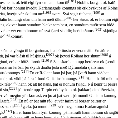
[191]
heitir, ok létti eigi fyrr en hann kom til
Nobilis borgar, ok hafði
]
ok bar honum kveðju Karlamagnús konungs ok erkibyskups af Kolne
[198]
[199]
vita, hverju vér skulum um
svara. Svá segir rit þetta,
at
[200]
Guitalin konungr utan um hann með öllum
her Saxa, ok er honum eigi
r hans, ok var hann stundum bleikr sem bast, en stundum rauðr sem blóð.
[202]
 vel er vér erum honum nú svá fjarri staddir; herklæðumst
skjótliga
[204]
fs
komast.
íðan atgöngu til borgarinnar, ina hörðustu er vera mátti. En áðr en
[207]
[208]
 þá var blásit til húsþings,
ok þeysti Rollant her sínum
á
[210]
ginni, er þeir höfðu brotit.
Síðan skar hann upp herörvar ok [sendi
 þessarrar ferðar, þá skyldi dauða þola með Dýrumdala sjálfs síns
[214]
nús konungs.
En er Rollant fann þá þar, þá [varð hann við þat
[218]
dr, ok vildi þá fara á fund Guitalins konungs.
Hann hafði mikinn
[220]
k féll
hann ok alt lið hans, þat er honum fylgdi. Nú kemr til þeirra
[222]
i sín,
þá stendr upp Turpin erkibyskup ok þakkar þeim liðveizlu,
 er vér megim yfir komast; en þó at þat væri, þá mundi Guitalin konungr
[225]
lgæft.
En nú er þat mitt ráð, at vér farim til borgar þeirrar er
[228]
[229]
oss sœkir
gæfa, þá mundu
vér mega koma Karlamagnúsi
[232]
gs.
En er hann kom fyrir konung, þá heilsaði hann honum ok sagði
þú vill, ok hann vill, at þetta komi eigi á þik úvaran, ok þikkir honum