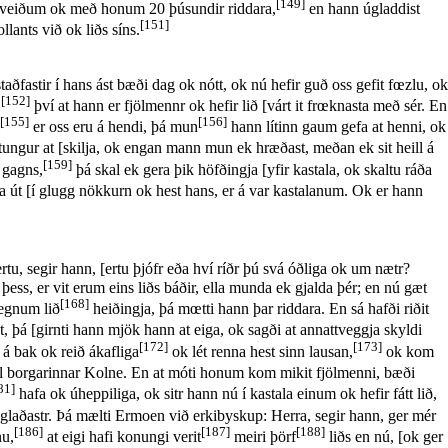
[149]
f veiðum ok með honum 20 þúsundir riddara,
en hann úgladdist
[151]
ants við ok liðs síns.
ðfastir í hans ást bæði dag ok nótt, ok nú hefir guð oss gefit fœzlu, ok
[152]
,
því at hann er fjölmennr ok hefir lið [várt it frœknasta með sér. En
[155]
[156]
er oss eru á hendi, þá mun
hann lítinn gaum gefa at henni, ok
r tungur at [skilja, ok engan mann mun ek hræðast, meðan ek sit heill á
[159]
 gagns,
þá skal ek gera þik höfðingja [yfir kastala, ok skaltu ráða
íga út [í glugg nökkurn ok hest hans, er á var kastalanum. Ok er hann
tu, segir hann, [ertu þjófr eða hví ríðr þú svá óðliga ok um nætr?
ess, er vit erum eins liðs báðir, ella munda ek gjalda þér; en nú gæt
[168]
gegnum lið
heiðingja, þá mœtti hann þar riddara. En sá hafði riðit
þá [girnti hann mjök hann at eiga, ok sagði at annattveggja skyldi
[172]
[173]
 á bak ok reið ákafliga
ok lét renna hest sinn lausan,
ok kom
l borgarinnar Kolne. En at móti honum kom mikit fjölmenni, bæði
81]
hafa ok úheppiliga, ok sitr hann nú í kastala einum ok hefir fátt lið,
glaðastr. Þá mælti Ermoen við erkibyskup: Herra, segir hann, ger mér
[186]
[187]
[188]
nu,
at eigi hafi konungi verit
meiri þörf
liðs en nú, [ok ger