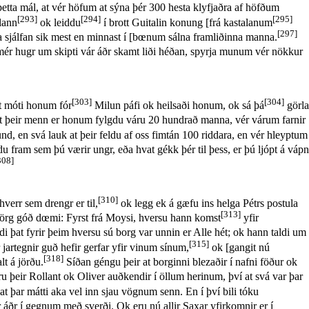
þetta mál, at vér höfum at sýna þér 300 hesta klyfjaðra af höfðum
[293]
[294]
[295]
lann
ok leiddu
í brott Guitalin konung [frá kastalanum
[297]
a sjálfan sik mest en minnast í [bœnum sálna framliðinna manna.
mér hugr um skipti vár áðr skamt liði héðan, spyrja munum vér nökkur
[303]
[304]
at móti honum fór
Milun páfi ok heilsaði honum, ok sá þá
görla
 at þeir menn er honum fylgdu váru 20 hundrað manna, vér várum farnir
, en svá lauk at þeir feldu af oss fimtán 100 riddara, en vér hleyptum
du fram sem þú værir ungr, eða hvat gékk þér til þess, er þú ljópt á vápn
308]
[310]
hverr sem drengr er til,
ok legg ek á gæfu ins helga Pétrs postula
[313]
 mörg góð dœmi: Fyrst frá Moysi, hversu hann komst
yfir
ldi þat fyrir þeim hversu sú borg var unnin er Alle hét; ok hann taldi um
[315]
jartegnir guð hefir gerfar yfir vinum sínum,
ok [gangit nú
[318]
lt á jörðu.
Síðan géngu þeir at borginni blezaðir í nafni föður ok
u þeir Rollant ok Oliver auðkendir í öllum herinum, því at svá var þar
 at þar mátti aka vel inn sjau vögnum senn. En í því bili tóku
áðr í gegnum með sverði. Ok eru nú allir Saxar yfirkomnir er í