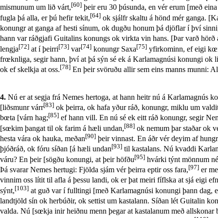
[60]
mismunum um lið várt,
þeir eru 30 þúsunda, en vér erum [með eina 
[64]
fugla þá alla, er þú hefir tekit,
ok sjálfr skaltu á hönd mér ganga. [K
konungr at ganga af hesti sínum, ok dugðu honum þá djöflar í því sinni
hann var ráðgjafi Guitalins konungs ok virkta vin hans. [Þar varð hörð 
[72]
[73]
[74]
[75]
lengja
at í þeirri
var
konungr Saxa
yfirkominn, ef eigi kœm
frœknliga, segir hann, því at þá sýn sé ek á Karlamagnúsi konungi ok lið
[78]
ok ef skelkja at oss.
En þeir svöruðu allir sem eins manns munni: Ald
4.
Nú er at segja frá Nemes hertoga, at hann heitr nú á Karlamagnús ko
[83]
[liðsmunr várr
ok þeirra, ok hafa yður ráð, konungr, miklu um valdit
[85]
bœta [várn hag;
ef hann vill. En nú sé ek eitt ráð konungr, segir Ne
[88]
[sœkim þangat til ok farim á hæli undan,
ok nemum þar staðar ok ve
[90]
hesta vára ok hauka, meðan
þeir vinnast. En áðr vér deyim af hungr
[93]
þjóðráð, ok fóru síðan [á hæli undan
til kastalans. Nú kvaddi Karlam
[95]
váru? En þeir [sögðu konungi, at þeir höfðu
hvárki týnt mönnum né
[97]
Þá svarar Nemes hertugi: Fjölda sjám vér þeirra eptir oss fara,
er me
vinnim oss lítit til afla á þessu landi, ok er þat meiri fíflska at sjá eigi efn
[103]
sýnt,
at guð var í fulltingi [með Karlamagnúsi konungi þann dag, er
landtjöld sín ok herbúðir, ok settist um kastalann. Síðan lét Guitalin ko
valda. Nú [sœkja inir heiðnu menn þegar at kastalanum með allskonar br