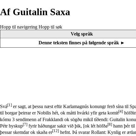
Af Guitalin Saxa
Hopp til navigering
Hopp til søk
Velg språk
Denne teksten finnes på følgende språk ►
[1]
Svá
er sagt, at þessu næst eftir Karlamagnús konungr ferð sína til S
[4]
til borgar þeirrar er Nobilis hét, ok mátti hvárki yfir geta komit
höfðin
kómu 3 sendimenn af Frakklandi ok sögðu mikil tíðendi: Guitalin konu
[7]
[8]
Pétr byskup
fyrir háðungar sakir við þik, [ok lét höfða
hann þér ti
[12]
þessar skemdar ok skaða er
hefnt. Þá svarar Rollant: Kynlig er ætla