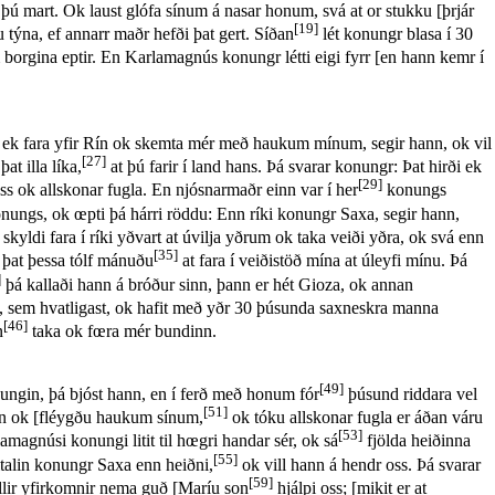
þú mart. Ok laust glófa sínum á nasar honum, svá at or stukku [þrjár
[19]
u týna, ef annarr maðr hefði þat gert. Síðan
lét konungr blasa í 30
borgina eptir. En Karlamagnús konungr létti eigi fyrr [en hann kemr í
l ek fara yfir Rín ok skemta mér með haukum mínum, segir hann, ok vil
[27]
t illa líka,
at þú farir í land hans. Þá svarar konungr: Þat hirði ek
[29]
 ok allskonar fugla. En njósnarmaðr einn var í her
konungs
 konungs, ok œpti þá hárri röddu: Enn ríki konungr Saxa, segir hann,
skyldi fara í ríki yðvart at úvilja yðrum ok taka veiði yðra, ok svá enn
[35]
 þat þessa tólf mánuðu
at fara í veiðistöð mína at úleyfi mínu. Þá
]
þá kallaði hann á bróður sinn, þann er hét Gioza, ok annan
n, sem hvatligast, ok hafit með yðr 30 þúsunda saxneskra manna
[46]
n
taka ok fœra mér bundinn.
[49]
ungin, þá bjóst hann, en í ferð með honum fór
þúsund riddara vel
[51]
íðan ok [fléygðu haukum sínum,
ok tóku allskonar fugla er áðan váru
[53]
amagnúsi konungi litit til hœgri handar sér, ok sá
fjölda heiðinna
[55]
italin konungr Saxa enn heiðni,
ok vill hann á hendr oss. Þá svarar
[59]
 allir yfirkomnir nema guð [Maríu son
hjálpi oss; [mikit er at