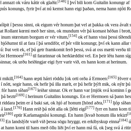
[148]
 annazt ok váru kátir ok glaðir.
Í því bili kom Guitalin konungr a
ús konungs, fyrir því at nú kemst hann eigi þaðan, nema hann njóti Roll
it í þessu sinni, ok eigum vér honum þat vel at þakka ok vera ávalt sta
ja, at Rollant kœmi með her sinn, ok mundum vér þá komast héðan í brott
[154]
af inum stœrstum borgum er vér vitum,
ok ef hann vissi þessi tíðendi
bjóðumst til at fara í þá sendiför, ef þér vilit konungr, því ek kann alla
t veit ek, ef þú getr framkomit ferð þessi, svá at oss mætti verða til
[161]
jóst Hermoen
til fararinnar ok herklæddist vel. En þeir létu hann s
sinnar, ok urðu heiðingjar eigi fyrr varir við, en hann kom at herinum.
[164]
[165]
 mikill,
hann œpti hárri röddu [ok orti orða á Ermoen:
Hverr er
t, segir hann, ok hefir þú illa mælt, er þú hefir þýft mik, ok nýtr þú þ
[167]
fór hann síðan
leiðar sinnar. Ok er hann var [mjök svá kominn í 
[169]
r þá beztr
í herinum Guitalins konungs. En er Hermoen sá þann hest, 
[171]
t riddara þeim er á baki sat, ok hjó af honum [hönd aðra,
ljóp síðan
[176]
[177]
á land.
Hann reið þá nótt alla ok [létti eigi
fyrr en hann kom ti
[180]
[1
eir
eptir Karlamagnúsi konungi. En hann [kvað honum illa tekizt
83]
[184]
En landslýðr varð við þessa sögu hryggr, en erkibyskup einna
ú
at hann komi til hans með öllu liði því er hann má fá, ok [seg svá á riti