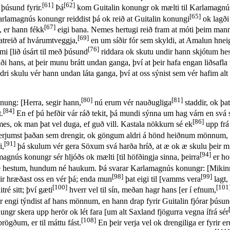
[61]
[62]
þúsund fyrir.
Þá
kom Guitalin konungr ok mælti til Karlamagnús
[65]
arlamagnús konungr reiddist þá ok reið at Guitalin konungi
ok lagði 
[67]
, er hann fékk
eigi bana. Nemes hertugi reið fram at móti þeim mann
[69]
atreið af hvárumtveggja,
en um síðir fór sem skyldi, at Amalun hnei
[76]
i [lið úsárt til með þúsund
riddara ok skutu undir hann skjótum hes
i hans, at þeir munu brátt undan ganga, því at þeir hafa engan liðsafla v
ri skulu vér hann undan láta ganga, því at oss sýnist sem vér hafim alt
[80]
[81]
nung: [Herra, segir hann,
nú erum vér nauðugliga
staddir, ok þat
[84]
.
En ef þú hefðir vár ráð tekit, þá mundi sýnna um hag várn en svá s
[86]
mes, ok man þat vel duga, ef guð vill. Kastala nökkurn sé ek
upp frá
rjumst þaðan sem drengir, ok göngum aldri á hönd heiðnum mönnum, með
[91]
i,
þá skulum vér gera Söxum svá harða hríð, at æ ok æ skulu þeir m
[94]
agnús konungr sér hljóðs ok mælti [til höfðingja sinna, þeirra
er ho
 hestum, hundum né haukum. Þá svarar Karlamagnús konungr: [Mikinn 
[98]
[99]
ir hræðast oss en vér þá; enda mun
þat eigi til [vamms vera
lagt,
[100]
[101
itré sitt; því gæti
hverr vel til sín, meðan hagr hans [er í efnum,
 engi týndist af hans mönnum, en hann drap fyrir Guitalin fjórar þúsund
nungr skera upp herör ok lét fara [um alt Saxland fjögurra vegna ífrá sér
[108]
ögðum, er til máttu fást.
En þeir verja vel ok drengiliga er fyrir eru