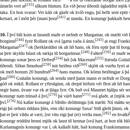
[235]
ámælis vert at
slíkum hlutum. En við þessi tíðendi úgladdist mjök G
taka. En hon svarar: Ver kátr ok glaðr ok kvíð engu, þú hefir sent epti
[241]
keisari, at í móti þér [mani þora
at standa. En konungr þakkaði henni
10.
Í því bili kom at farandi maðr er nefndr er Margamar, ok mælti við ko
[244]
[245]
borginni
fyrir Rollant ok svá [gæta vaða á ánni,
at engi Frank
[247]
Margamar
ok [herklæddist ok alt lið hans, ok fóru eptir þat til bor
[249]
[250]
at þeir skyldu búast ok sœkja til borgarinnar.
Falteri
er maðr ne
[254]
[255]
konungs sonar þess er Defred
hét [ok Maceram
frænda Guital
[259]
[260]
tíðendi. Síðan fimuðust
inir heiðnu við
skjótt ok vurðu fyrri a
[264]
ok með honum 20 hundruð
hans manna. Ok kómu heiðingjar á þá 
[266]
þau
Guitalin konungi, ok sendu með þann mann er nefndr er Dorg
góð ok mikil. Rollant er yfirstiginn, ok drepit höfum vér flest alt lið 
segir hann, úvanr var ek at ljúga fyrr. Ok bað svá Maumet hjálpa sér s
[270]
[271]
konungr nam trúnað á því,
þá várð hann
svá glaðr, at [mjök s
[276]
því.
Nú kallar konungr á Sibilio dróttningu [ok mælti: Nú máttu segj
eigi þú orðum riddara þíns, enn ríki konungr Saxa! Still gleði þinni, ok
[282]
þat er þeir vildu at væri, [en vitu eigi þat (er) verða mun,
en hvatki
konungr reiddist henni mjök ok laust til hennar [svá hart, at hon tók blóð
Karlamagnús konungr var í, ok kallaði hátt, bað konung Frankismanna l