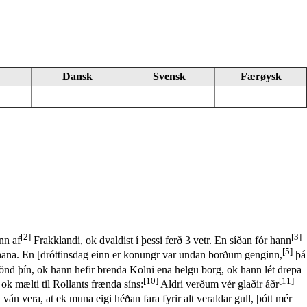
Dansk
Svensk
Færøysk
[2]
[3]
nn af
Frakklandi, ok dvaldist í þessi ferð 3 vetr. En síðan fór hann
[5]
 hana. En [dróttinsdag einn er konungr var undan borðum genginn,
þá
 lönd þín, ok hann hefir brenda Kolni ena helgu borg, ok hann lét drepa
[10]
[11]
k mælti til Rollants frænda síns:
Aldri verðum vér glaðir áðr
ván vera, at ek muna eigi héðan fara fyrir alt veraldar gull, þótt mér