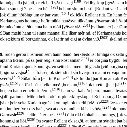
[189]
kunniga alla þá luti, er ek hefi yðr til sagt.
Erkibyskup [gerði sem h
[192]
hann sprengt 7 hesta en hélt
heilum sínum hesti. [Rollant var í land
[194]
[ok öllum höfðingjum er þar váru,
ok fékk Rollant ritit. En hann f
Karlamagnús konungr hefir mikla nauðsyn tilkvámu yðvarrar ok liðs þín
[201]
brautkvámu auðit nema hann njóti [yðvar við,
því hann er þar fáme
Síðan mælti hann til sinna manna: Jlla líkar mér nú, ef Karlamagnús k
[203]
ok sœkjum til borgarinnar, ok [gerir nú eigi at dvína við,
skal nú an
9.
Síðan gerðu liðsmenn sem hann bauð, herklæddust fimliga ok settu gyl
[205]
aptann kœmi, þá sá þeir [eigi sinn kost annan
er borgina bygðu, [e
fund Karlamagnús konungs, en setti sína menn til gæzlu [við borgina ep
[211]
fjögurra vegna
ífrá sér, ok stefndi til sín hverjum manni er vápnum 
[212]
[213]
sverði.
Síðan fóru þeir til Kolne
ok fundu [þar Romam ok Keme
[215]
[216]
[217
glaðr,
ok fór í páskaviku með [her sinn,
ok mœttu [þeir þá
[219]
her, en hann er nefndr Perun,
hann var kallaðr þeirra manna hvatast
sjálfr páfinn er Milun heitir, ok Turpin erkibyskup af Reimsborg. Ok nú
[223]
þá er þeir veita Karlamagnúsi konungi, ok mælti [við þá:
Þess er e
[224]
mikinn her fyrir oss hafa, svá at oss mundi ekki þat stóða,
ok mundi 
[226]
[227]
Garmasie
heitir; sú er mest
í öllu ríki Guitalins konungs, [ok v
[230]
konungi at liði.
Þá svarar Rollant ok sagði, at honum sýndist þat þ
[233]
síðan þau tíðendi, at Rollant væri
á för til Garmasie borgar með [fj