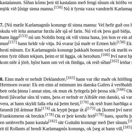
kastalanum. Síðan kómu þeir til kastalans með fengi sínum ok höfðu vel
[150]
mjök við [úsigr sinna manna.
Nú it fyrsta vaxa vandræði Karlamagn
7.
[Nú mælir Karlamagnús konungr til sinna manna: Vel hefir guð oss hólp
skulu vér leita annarrar fœzlu áðr sjá sé farin. Nú vil ek þess guð bið
[153]
hann liggr
nú um Nobilis borg ok vill vinna hana, [en hon er ein 
[157]
[158]
mun
hann heldr vár vitja. Þá svarar [sá maðr er Ermen hét:
Ek 
hesti mínum. En Karlamagnús konungr þakkaði honum vel ok mælti svá: Þa
[160]
einn fyrir öllum tekjum, þeim er til liggja, ok heroðum.
Því næst b
[162]
kom niðr á jörð, bjóst hann um vel ok fimliga, ok reið síðan
leiðar 
[163]
8.
Einn maðr er nefndr Deklandore,
hann var ríkr maðr ok höfðingi
Hermoen svarar: Ek em einn af mönnum ins danska Gafers á verðhaldi í nót
[166]
betr orða þinna í annat sinn, ok mun ek fyrirgefa þér þessa sök.
Ok 
hesti [lávarðar síns til vatns, þess er nefndr er Alfráðr enn danski, sá va
[170]
vera, at hann skyldi falla eða ná þeim hesti,
ok reið fram harðliga a
[174]
[175]
farandi [til árinnar Rín
ok leypti þegar út á
ok [komst því næst 
[178]
[179]
Frankismenn ok brezkir.
Ok er þeir kendu ferð
hans, spurðu þ
[182]
[1
en umhverfis þann kastala
sitr Guitalin konungr með [her sínum.
[185]
rit til Rollants af hendi Karlamagnús konungs, ok [seg at hann vill,