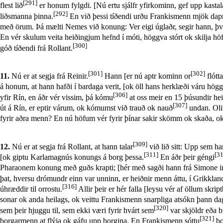
[291]
flest lið
er honum fylgdi. [Nú ertu sjálfr yfirkominn, gef upp kastal
[292]
liðsmanna þinna.
En við þessi tíðendi urðu Frankismenn mjök dapri
með örum. Þá mælti Nemes við konung: Ver eigi úglaðr, segir hann, því 
En vér skulum veita heiðingjum hefnd í móti, höggva stórt ok skilja höf
[300]
góð tíðendi frá Rollant.
[301]
[302]
11.
Nú er at segja frá Reinir.
Hann [er nú aptr kominn or
flótt
á honum, at hann hafði í bardaga verit, [ok öll hans herklæði váru hög
[306]
yfir Rín, en áðr vér vissim, þá kómu
at oss meir en 15 þúsundir hei
[307]
út á Rín, er eptir várum, ok kómumst við trauð ok nauð
undan. Oliv
fyrir aðra menn? En nú höfum vér fyrir þínar sakir skömm ok skaða, ok
[309]
12.
Nú er at segja frá Rollant, at hann talar
við lið sitt: Upp sem ha
[311]
[3
[ok giptu Karlamagnús konungs á borg þessa.
En áðr þeir géngi
Pharaonem konung með guðs krapti; [hér með sagði hann frá Simone in
þat, hversu drómundr einn var unninn, er heiðnir menn áttu, í Grikkland
[316]
úhræddir til orrostu.
Allir þeir er hér falla [leysu vér af öllum skr
sonar ok anda heilags, ok veittu Frankismenn snarpliga atsókn þann dag
[320]
sem þeir hjuggu til, sem ekki væri fyrir hvárt sem
var skjöldr eða br
[321]
borgarmenn at flýja ok gáfu upp borgina. En Frankismenn sóttu
bo