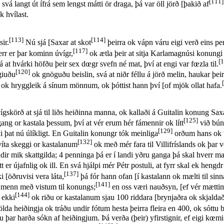
[111]
svá langt út ífrá sem lengst mátti ör draga, þá var öll jörð [þakið af
k hvílast.
[113]
[114]
ir.
Nú sjá [Saxar at skot
þeirra ok vápn váru eigi verð eins pe
[117]
err er þar kominn úvígr,
ok ætla þeir at sitja Karlamagnúsi konungi m
[
 at hvárki höfðu þeir sex dœgr svefn né mat, því at engi var fœzla til.
[120]
giuðu
ok gnöguðu beislin, svá at niðr féllu á jörð melin, haukar þeirr
k ok hryggleik á sínum mönnum, ok þóttist hann því [of mjök ollat hafa.
skörð at sjá til liðs heiðinna manna, ok kallaði á Guitalin konung Saxa
[125]
ang or kastala þessum, því at vér erum hér fámennir ok lítt
við búni
[129]
iki þat nú úlíkligt. En Guitalin konungr tók meinliga
orðum hans ok 
[132]
víta skeggi or kastalanum
ok með mér fara til Villifríslands ok þar v
undir mik skattgilda; 4 penninga þá er í landi yðru ganga þá skal hverr 
r újafnlig ok ill. En svá hjálpi mér Pétr postuli, at fyrr skal ek hengdr 
[137]
 [öðruvisi vera láta,
þá fór hann ofan [í kastalann ok mælti til sin
[141]
menn með vistum til konungs;
en oss væri nauðsyn, [ef vér mættim
[144]
 ekki
ok riðu or kastalanum sjau 100 riddara [brynjaðra ok skjaldað
da heiðingja ok tráðu undir fótum hesta þeirra fleira en 400, ok sóttu b
ngu þar harða sókn af heiðingjum. Þá verða (þeir) yfirstignir, ef eigi kœ