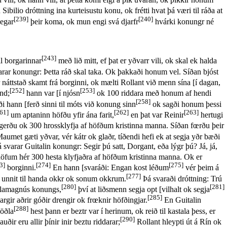
 Sibilio dróttning ina kurteisustu konu, ok frétti hvat þá væri til ráða at
[239]
[240]
þegar
þeir koma, ok mun engi svá djarfr
hvárki konungr né
[243]
il borgarinnar
með lið mitt, ef þat er yðvarr vili, ok skal ek halda
rar konungr: Þetta ráð skal taka. Ok þakkaði honum vel. Síðan bjóst
 náttstað skamt frá borginni, ok mælti Rollant við menn sína [í dagan,
[252]
[253]
nd;
hann var [í njósn
ok 100 riddara með honum af hendi
[258]
i hann [ferð sinni til móts við konung sinn
ok sagði honum þessi
61]
[262]
[263]
um aptaninn höfðu yfir ána farit,
en þat var Reinir
hertugi
gerðu ok 300 hrossklyfja af höfðum kristinna manna. Síðan fœrðu þeir
umet gæti yðvar, vér kátr ok glaðr, tíðendi hefi ek at segja yðr bæði
 svarar Guitalin konungr: Segir þú satt, Dorgant, eða lýgr þú? Já, já,
 höfum hér 300 hesta klyfjaðra af höfðum kristinna manna. Ok er
3]
[274]
[275]
borginni.
En hann [svaráði: Engan kost léðum
vér þeim á
[277]
nd unnit til handa okkr ok sonum okkrum.
Þá svaraði dróttning: Trú
[280]
[281]
rlamagnús konungs,
því at liðsmenn segja opt [vilhalt ok segja
[285]
gir aðrir góðir drengir ok frœknir höfðingjar.
En Guitalin
[288]
söðla
hest þann er beztr var í herinum, ok reið til kastala þess, er
[290]
auðir eru allir þínir inir beztu riddarar;
Rollant hleypti út á Rín ok