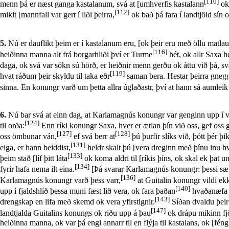
[110]
menn þá er næst ganga kastalanum, svá at [umhverfis kastalann
ok 
[112]
mikit [mannfall var gert í liði þeirra,
ok bað þá fara í landtjöld sín o
5.
Nú er dauflikt þeim er í kastalanum eru, [ok þeir eru með öllu matlaus
[116]
heiðinna manna alt frá borgarhliði því er Turme
hét, ok allr Saxa h
daga, ok svá var sókn sú hörð, er heiðnir menn gerðu ok áttu við þá, svá
[119]
hvat ráðum þeir skyldu til taka eðr
saman bera. Hestar þeirra gneg
sinna. En konungr varð um þetta allra úglaðastr, því at hann sá aumlei
6.
Nú bar svá at einn dag, at Karlamagnús konungr var genginn upp í víg
[124]
til orða:
Enn ríki konungr Saxa, hver er ætlan þín við oss, gef oss g
[127]
[128]
oss ömbunar ván,
ef svá berr at
þú þurfir slíks við, þótt þér þ
[131]
eiga, er hann beiddist,
heldr skalt þú [vera dreginn með þínu inu h
[133]
þeim stað [líf þitt láta
ok koma aldri til [ríkis þíns, ok skal ek þat 
[134]
fyrir hafa nema ilt eina.
[Þá svarar Karlamagnús konungr: þessi sætt e
[136]
Karlamagnús konungr varð þess varr,
at Guitalin konungr vildi ekki
[140]
upp í fjaldshlíð þessa muni fæst lið vera, ok fara þaðan
hvaðanæfa 
[143]
drengskap en lifa með skemd ok vera yfirstignir.
Síðan dvaldu þeir
[147]
landtjalda Guitalins konungs ok riðu upp á þau
ok drápu mikinn fjöl
heiðinna manna, ok var þá engi annarr til en flýja til kastalans, ok [fé