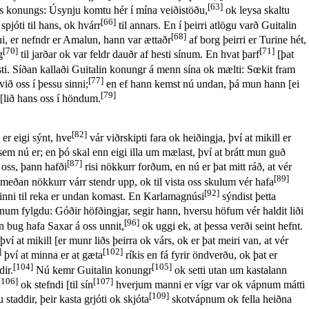
[63]
 konungs: Úsynju komtu hér í mína veiðistöðu,
ok leysa skaltu
[66]
spjóti til hans, ok hvárr
til annars. En í þeirri atlögu varð Guitalin
[68]
i, er nefndr er Amalun, hann var ættaðr
af borg þeirri er Turine hét,
[70]
[71]
g
til jarðar ok var feldr dauðr af hesti sínum. En hvat þarf
[þat
ti. Síðan kallaði Guitalin konungr á menn sína ok mælti: Sœkit fram
[77]
ið oss í þessu sinni;
en ef hann kemst nú undan, þá mun hann [ei
[79]
 [lið hans oss í höndum.
[82]
 er eigi sýnt, hve
vár viðrskipti fara ok heiðingja, því at mikill er
em nú er; en þó skal enn eigi illa um mælast, því at brátt mun guð
[87]
 oss, þann hafði
risi nökkurr forðum, en nú er þat mitt ráð, at vér
[89]
an nökkurr várr stendr upp, ok til vista oss skulum vér hafa
[92]
inni til reka er undan komast. En Karlamagnúsi
sýndist þetta
num fylgdu: Góðir höfðingjar, segir hann, hversu höfum vér haldit liði
[96]
bug hafa Saxar á oss unnit,
ok uggi ek, at þessa verði seint hefnt.
 því at mikill [er munr liðs þeirra ok várs, ok er þat meiri van, at vér
]
[102]
því at minna er at gæta
ríkis en fá fyrir öndverðu, ok þat er
[104]
[105]
ir.
Nú kemr Guitalin konungr
ok setti utan um kastalann
[106]
[107]
ok stefndi [til sín
hverjum manni er vígr var ok vápnum mátti
[109]
 staddir, þeir kasta grjóti ok skjóta
skotvápnum ok fella heiðna