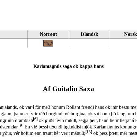
Norrønt
Islandsk
Norsk
Karlamagnús saga ok kappa hans
Af Guitalin Saxa
panialands, ok var í för með honum Rollant frændi hans ok inir beztu me
gjann, þann er fyrir réð borginni, né borgina, ok sat hann þó lengi um
[6]
ngr inn drambláti
ok guðs úvin mikill, segja þeir, hann hefir herjat á
[9]
l úsœmdar.
En við þessi tíðendi úgladdist mjök Karlamagnús konungr o
[13]
n yður, vér höfum enn trautt hér verit mánuð;
ok þess þœtti mér mest 