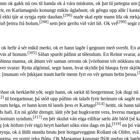
ann ok gakk nú oss til handa ok á vára miskunn, ok þat til jartegna um 
r, en Karlamagnús konungr miklu úglaðastr, ok géngu upp allir í kasta
[296]
ekki tjár at syrgja eptir dauðan,
maðr skal eptir mann lifa ok rœkj
[298]
[299]
uð þeirra frá bolum,
sem þeir gerðu við várt lið. Ok vel
segir 
a ok hefir á sér mikil merki, ok er hann lagðr í gegnum með sverði. En 
[305]
gvin af honum.
Síðan spurði páfinn at tíðendum. En Reinir svarar,
ðinna manna, ok áttum vér saman orrostu ok [vörðumst vér nökkura stund
er svarar: Rytta afgömul, segir hann, hvat skyldir þú hlaupa fyrir skjöl
[
 [munum vér þikkjast trautt hæfir menn fyrr en vér getum hefnt þessa.
rðast ok herklæðit yðr, segir hann, ok sœkit til borgerinnar, [ok dugi nú 
12]
til borgarinnar, þá stóð upp páfinn ok talaði fyrir herinum ok sagði
[314]
um helga, er hann kom til lands þess er Kartago
heitir, ok hann ta
s hafi. En nú góðir drengir, látit yðr þat hugkvæmt vera, hversu margar 
[317]
iptbornum syndum,
en þér skulut ván eiga eilífrar sælu áðr blóð [sé ka
[319]
 [ok höfum (vér eigi) heyrt harðari sókn eins dags en þá,
en þó vár
ynja, ok á lítilli stundu brutu þeir borgarvegginn Rollant ok Olifer, svá
rgina, en sumir reka flótta. Ok Margamar konungr flýði undan ok lagðr 