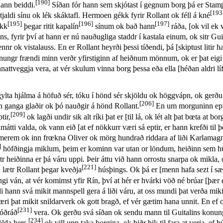
[190]
ann beiddi.
Síðan fór hann sem skjótast í gegnum borg þá er Stampes 
[193
tjaldi sínu ok lék skáktafl. Hermoen gékk fyrir Rollant ok féll á kné
[195]
[196]
[197]
ékk
þegar ritit kapalín
sínum ok bað hann
ráða, [ok vil ek 
s, fyrir því at hann er nú nauðugliga staddr í kastala einum, ok sitr 
nnr ok vistalauss. En er Rollant heyrði þessi tíðendi, þá [skiptust liti
onungr frændi minn verðr yfirstiginn af heiðnum mönnum, ok er þat eigi
nattveggja vera, at vér skulum vinna borg þessa eða ella [héðan aldri lí
ta hjálma á höfuð sér, tóku í hönd sér skjöldu ok höggvápn, ok gerðu s
[206]
n ganga glaðir ok þó nauðgir á hönd Rollant.
En um morguninn eptir,
[209]
tir,
ok lagði undir sik alt ríki þat er [til lá, ok lét alt þat bœta at bor
mátti valda, ok vann eið [at ef nökkurr væri sá eptir, er hann krefði til
rem ok inn frœkna Oliver ok mörg hundrað riddara af liði Karlamag
]
höfðingja miklum, þeim er kominn var utan or löndum, heiðinn sem hun
r heiðinna er þá váru uppi. Þeir áttu við hann orrostu snarpa ok mikla, o
[221]
 lætr Rollant þegar kveðja
húsþings. Ok þá er [menn hafa sezt í sæt
ngi ván, at vér komimst yfir Rín, því at hér er hvárki vöð né brúar [þær
hann svá mikit mannspell gera á liði váru, at oss mundi þat verða miki
æri þat mikit snildarverk ok gott bragð, ef vér gætim hana unnit. En ef 
[231]
jóðráð
vera. Ok gerðu svá síðan ok sendu mann til Guitalins konun
[234]
ölda hers,
ok vill upp taka borgina, ok biðr þik til fara at verja, ef 