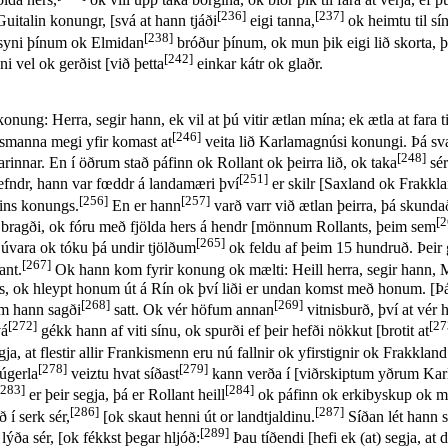
[236]
[237]
uitalin konungr, [svá at hann tjáði
eigi tanna,
ok heimtu til sín
[238]
r syni þínum ok Elmidan
bróður þínum, ok mun þik eigi lið skorta, 
[242]
 vel ok gerðist [við þetta
einkar kátr ok glaðr.
nung: Herra, segir hann, ek vil at þú vitir ætlan mína; ek ætla at fara t
[246]
ismanna megi yfir komast at
veita lið Karlamagnúsi konungi. Þá sva
[248]
garinnar. En í öðrum stað páfinn ok Rollant ok þeirra lið, ok taka
sér
[251]
fndr, hann var fœddr á landamæri því
er skilr [Saxland ok Frakkla
[256]
[257]
ins konungs.
En er hann
varð varr við ætlan þeirra, þá skundað
[2
t bragði, ok fóru með fjölda hers á hendr [mönnum Rollants, þeim sem
[265]
úvara ok tóku þá undir tjölðum
ok feldu af þeim 15 hundruð. Þeir 
[267]
ant.
Ok hann kom fyrir konung ok mælti: Heill herra, segir hann, Ma
hans, ok hleypt honum út á Rín ok því liði er undan komst með honum. [Þá
[268]
[269]
em hann sagði
satt. Ok vér höfum annan
vitnisburð, því at vér
[272]
[27
vá
gékk hann af viti sínu, ok spurði ef þeir hefði nökkut [brotit at
a, at flestir allir Frankismenn eru nú fallnir ok yfirstignir ok Frakkla
[278]
[279]
 úgerla
veiztu hvat síðast
kann verða í [viðrskiptum yðrum Ka
[283]
[284]
er þeir segja, þá er Rollant heill
ok páfinn ok erkibyskup ok mar
[286]
[287]
 í serk sér,
[ok skaut henni út or landtjaldinu.
Síðan lét hann 
[289]
ýða sér, [ok fékkst þegar hljóð:
Þau tíðendi [hefi ek (at) segja, at d