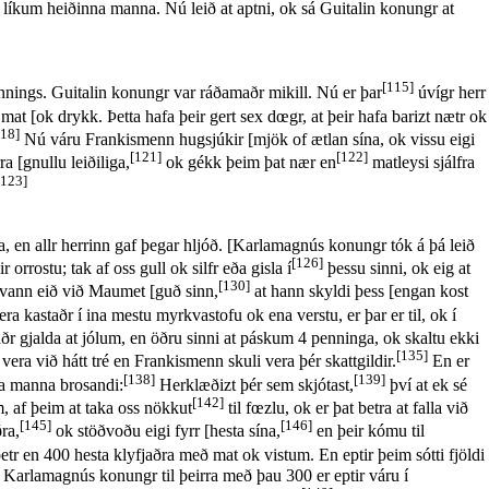
líkum heiðinna manna. Nú leið at aptni, ok sá Guitalin konungr at
[115]
nnings. Guitalin konungr var ráðamaðr mikill. Nú er þar
úvígr herr
at [ok drykk. Þetta hafa þeir gert sex dœgr, at þeir hafa barizt nætr ok
118]
Nú váru Frankismenn hugsjúkir [mjök of ætlan sína, ok vissu eigi
[121]
[122]
a [gnullu leiðiliga,
ok gékk þeim þat nær en
matleysi sjálfra
[123]
, en allr herrinn gaf þegar hljóð. [Karlamagnús konungr tók á þá leið
[126]
r orrostu; tak af oss gull ok silfr eða gisla í
þessu sinni, ok eig at
[130]
vann eið við Maumet [guð sinn,
at hann skyldi þess [engan kost
era kastaðr í ina mestu myrkvastofu ok ena verstu, er þar er til, ok í
maðr gjalda at jólum, en öðru sinni at páskum 4 penninga, ok skaltu ekki
[135]
vera við hátt tré en Frankismenn skuli vera þér skattgildir.
En er
[138]
[139]
na manna brosandi:
Herklæðizt þér sem skjótast,
því at ek sé
[142]
, af þeim at taka oss nökkut
til fœzlu, ok er þat betra at falla við
[145]
[146]
ra,
ok stöðvoðu eigi fyrr [hesta sína,
en þeir kómu til
etr en 400 hesta klyfjaðra með mat ok vistum. En eptir þeim sótti fjöldi
mi Karlamagnús konungr til þeirra með þau 300 er eptir váru í