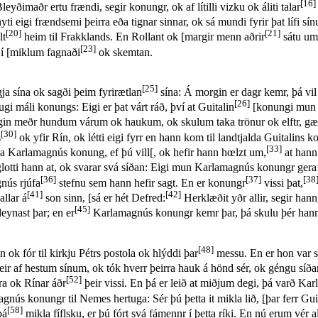
[16]
yðimaðr ertu frændi, segir konungr, ok af lítilli vizku ok áliti talar
ti eigi frændsemi þeirra eða tignar sinnar, ok sá mundi fyrir þat lífi sín
[20]
[21]
lt
heim til Frakklands. En Rollant ok [margir menn aðrir
sátu um 
[23]
 í [miklum fagnaði
ok skemtan.
[25]
ja sína ok sagði þeim fyrirætlan
sína: Á morgin er dagr kemr, þá vi
[26]
gi máli konungs: Eigi er þat várt ráð, því at Guitalin
[konungi mun þa
in meðr hundum várum ok haukum, ok skulum taka trönur ok elftr, gæss
[30]
s
ok yfir Rín, ok létti eigi fyrr en hann kom til landtjalda Guitalins
[33]
aka Karlamagnús konung, ef þú vill[, ok hefir hann hœlzt um,
at hann 
glotti hann at, ok svarar svá síðan: Eigi mun Karlamagnús konungr gera
[36]
[37]
[38
nús rjúfa
stefnu sem hann hefir sagt. En er konungr
vissi þat,
[41]
[42]
allar á
son sinn, [sá er hét Defred:
Herklæðit yðr allir, segir han
[45]
leynast þar; en er
Karlamagnús konungr kemr þar, þá skulu þér han
[48]
 ok fór til kirkju Pétrs postola ok hlýddi þar
messu. En er hon var s
 þeir af hestum sínum, ok tók hverr þeirra hauk á hönd sér, ok géngu s
[52]
ra ok Rínar áðr
þeir vissi. En þá er leið at miðjum degi, þá varð Karl
nús konungr til Nemes hertuga: Sér þú þetta it mikla lið, [þar ferr Gu
[58]
þá
mikla fíflsku, er þú fórt svá fámennr í þetta ríki. En nú erum vér