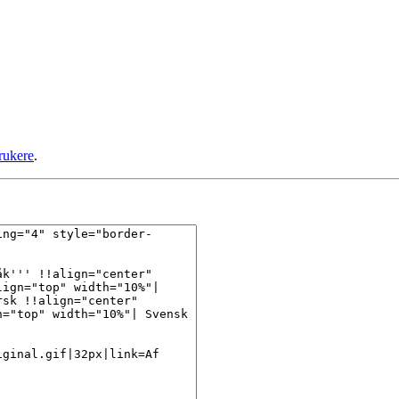
rukere
.