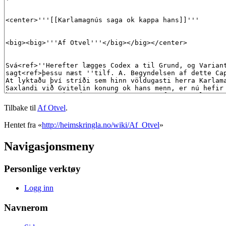
Tilbake til
Af Otvel
.
Hentet fra «
http://heimskringla.no/wiki/Af_Otvel
»
Navigasjonsmeny
Personlige verktøy
Logg inn
Navnerom