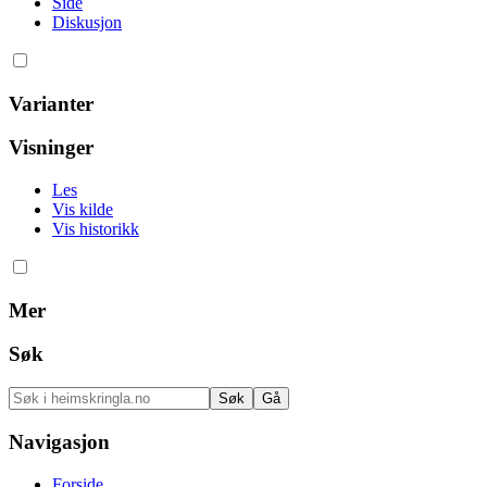
Side
Diskusjon
Varianter
Visninger
Les
Vis kilde
Vis historikk
Mer
Søk
Navigasjon
Forside