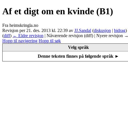
Af et digt om en kvinde (B1)
Fra heimskringla.no
Revisjon per 21. des. 2013 kl. 22:39 av
JJ.Sandal
(
diskusjon
|
bidrag
)
(
diff
)
← Eldre revisjon
| Nåværende revisjon (diff) | Nyere revisjon →
Hopp til navigering
Hopp til søk
Velg språk
Denne teksten finnes på følgende språk ►