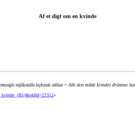
Af et digt om en kvinde
aumtungls mjúkstalls hǫfumk stillan =
Alle den milde kvindes drömme har 
en_kvinde_(B1)&oldid=22312
»