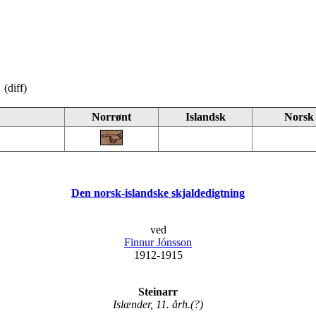
 (diff)
Norrønt
Islandsk
Norsk
Den norsk-islandske skjaldedigtning
ved
Finnur Jónsson
1912-1915
Steinarr
Islænder, 11. årh.(?)