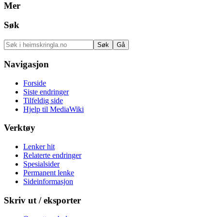
Mer
Søk
Navigasjon
Forside
Siste endringer
Tilfeldig side
Hjelp til MediaWiki
Verktøy
Lenker hit
Relaterte endringer
Spesialsider
Permanent lenke
Sideinformasjon
Skriv ut / eksporter