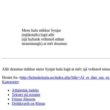
Mens hafa mildrar Synjar
(mjúkstalls) logit allir
(sjá hǫfumk veltistoð stiltan
straumtungls) at mér draumar.
Allir draumar mildrar mens Synjar hafa logit at mér; sjá veltistoð str
Hentet fra «
http://heimskringla.no/index.php?title=Af_et_digt_om_
Kategorier
:
Alfabetisk indeks
Tekster på norrønt
Finnur Jónsson
Dróttkvæði og Rímur