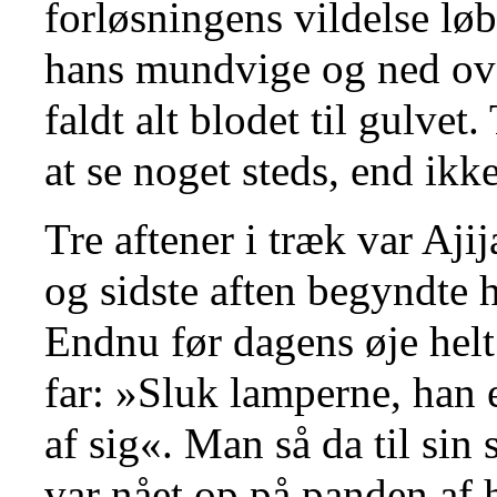
forløsningens vildelse løb
hans mundvige og ned ov
faldt alt blodet til gulvet.
at se noget steds, end ikk
Tre aftener i træk var Ajij
og sidste aften begyndte h
Endnu før dagens øje helt
far: »Sluk lamperne, han
af sig«. Man så da til sin
var nået op på panden af 