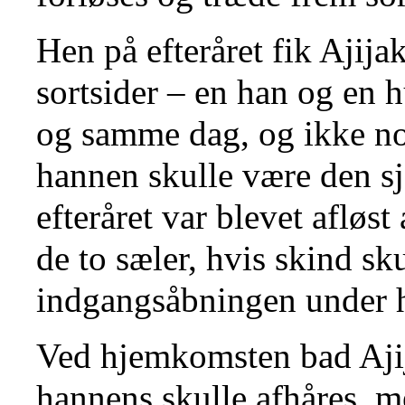
Hen på efteråret fik Ajijak
sortsider – en han og en 
og samme dag, og ikke no
hannen skulle være den sj
efteråret var blevet afløst
de to sæler, hvis skind s
indgangsåbningen under h
Ved hjemkomsten bad Ajij
hannens skulle afhåres, m