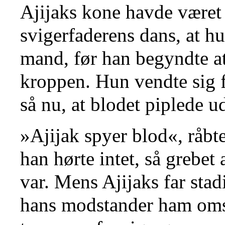
Ajijaks kone havde været s
svigerfaderens dans, at hu
mand, før han begyndte at
kroppen. Hun vendte sig
så nu, at blodet piplede 
»Ajijak spyer blod«, råbt
han hørte intet, så grebet
var. Mens Ajijaks far stad
hans modstander ham omsi