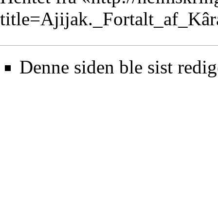
title=Ajijak._Fortalt_af_K
Denne siden ble sist redig