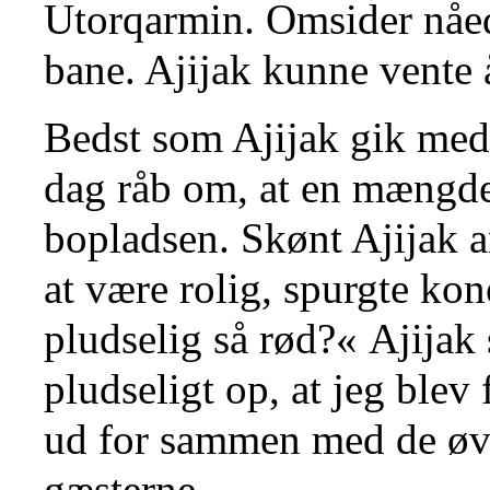
Utorqarmin. Omsider nåed
bane. Ajijak kunne vente
Bedst som Ajijak gik med
dag råb om, at en mængde 
bopladsen. Skønt Ajijak an
at være rolig, spurgte ko
pludselig så rød?« Ajijak 
pludseligt op, at jeg ble
ud for sammen med de øvr
gæsterne.