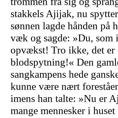
trommen fra sig og sprang
stakkels Ajijak, nu spytte
sønnen lagde hånden på 
væk og sagde: »Du, som 
opvækst! Tro ikke, det er
blodspytning!« Den gamle
sangkampens hede ganske 
kunne være nært foreståend
imens han talte: »Nu er Aj
mange mennesker i huset 