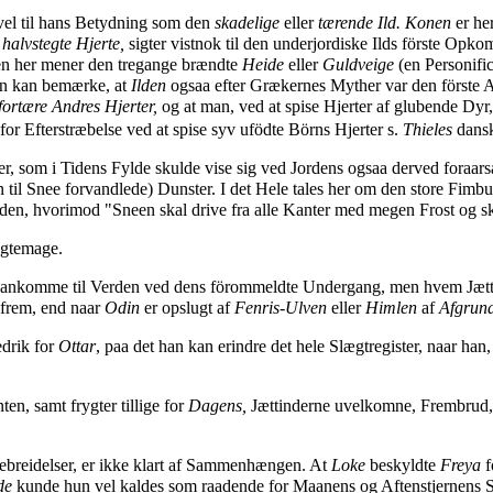
vel til hans Betydning som den
skadelige
eller
tærende Ild. Konen
er he
s
halvstegte Hjerte,
sigter vistnok til den underjordiske Ilds förste Opk
den her mener den tregange brændte
Heide
eller
Guldveige
(en Personifi
an kan bemærke, at
Ilden
ogsaa efter Grækernes Myther var den förste 
fortære Andres Hjerter,
og at man, ved at spise Hjerter af glubende Dyr
or Efterstræbelse ved at spise syv ufödte Börns Hjerter s.
Thieles
dansk
er, som i Tidens Fylde skulde vise sig ved Jordens ogsaa derved foraa
il Snee forvandlede) Dunster. I det Hele tales her om den store Fimbul
n, hvorimod "Sneen skal drive fra alle Kanter med megen Frost og skar
temage.
 ankomme til Verden ved dens förommeldte Undergang, men hvem Jæt
 frem, end naar
Odin
er opslugt af
Fenris-Ulven
eller
Himlen
af
Afgrun
edrik for
Ottar
, paa det han kan erindre det hele Slægtregister, naar han
en, samt frygter tillige for
Dagens,
Jættinderne uvelkomne, Frembrud,
Bebreidelser, er ikke klart af Sammenhængen. At
Loke
beskyldte
Freya
f
de
kunde hun vel kaldes som raadende for Maanens og Aftenstjernens 