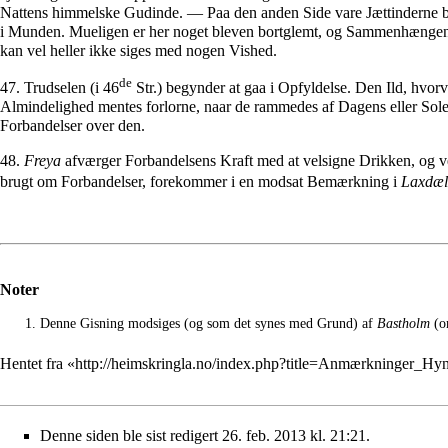
Nattens himmelske Gudinde. — Paa den anden Side vare Jættinderne b
i Munden. Mueligen er her noget bleven bortglemt, og Sammenhæng
kan vel heller ikke siges med nogen Vished.
de
47. Trudselen (i 46
Str.) begynder at gaa i Opfyldelse. Den Ild, hvo
Almindelighed mentes forlorne, naar de rammedes af Dagens eller Sole
Forbandelser over den.
48.
Freya
afværger Forbandelsens Kraft med at velsigne Drikken, og 
brugt om Forbandelser, forekommer i en modsat Bemærkning i
Laxdæl
Noter
Denne Gisning modsiges (og som det synes med Grund) af
Bastholm
(om
Hentet fra «
http://heimskringla.no/index.php?title=Anmærkninger_
Denne siden ble sist redigert 26. feb. 2013 kl. 21:21.