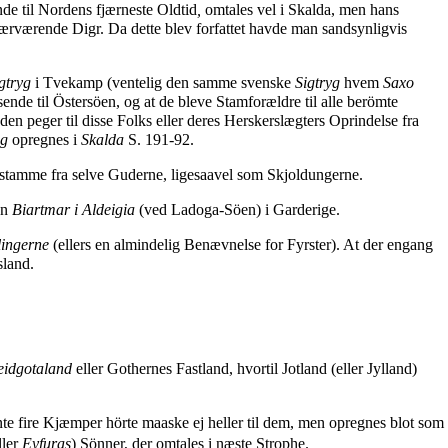
de til Nordens fjærneste Oldtid
,
omtales vel i Skalda, men hans
nærværende Digr. Da dette blev forfattet havde man sandsynligvis
gtryg
i Tvekamp (ventelig den samme svenske
Sigtryg
hvem
Saxo
nde til Östersöen, og at de bleve Stamforældre til alle berömte
den peger til disse Folks eller deres Herskerslægters Oprindelse fra
ig
opregnes i
Skalda
S. 191-92.
dstamme fra selve Guderne, ligesaavel som Skjoldungerne.
en
Biartmar i Aldeigia
(ved Ladoga-Söen) i Garderige.
ingerne
(ellers en almindelig Benævnelse for Fyrster). At der engang
sland.
eidgotaland
eller Gothernes Fastland, hvortil Jotland (eller Jylland)
e fire Kjæmper hörte maaske ej heller til dem, men opregnes blot som
ller
Eyfuras
) Sönner, der omtales i næste Strophe.