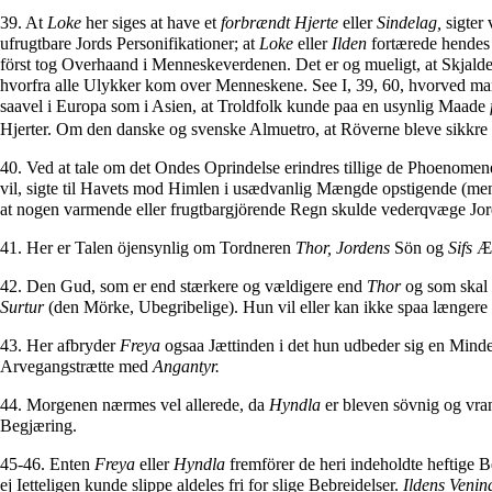
39. At
Loke
her siges at have et
forbrændt Hjerte
eller
Sindelag,
sigter 
ufrugtbare Jords Personifikationer; at
Loke
eller
Ilden
fortærede hende
först tog Overhaand i Menneskeverdenen. Det er og mueligt, at Skjal
hvorfra alle Ulykker kom over Menneskene. See I, 39, 60, hvorved m
saavel i Europa som i Asien, at Troldfolk kunde paa en usynlig Maade
Hjerter. Om den danske og svenske Almuetro, at Röverne bleve sikkre f
40. Ved at tale om det Ondes Oprindelse erindres tillige de Phoenomen
vil, sigte til Havets mod Himlen i usædvanlig Mængde opstigende (men t
at nogen varmende eller frugtbargjörende Regn skulde vederqvæge Jorde
41. Her er Talen öjensynlig om Tordneren
Thor, Jordens
Sön og
Sifs
Æg
42. Den Gud, som er end stærkere og vældigere end
Thor
og som skal
Surtur
(den Mörke, Ubegribelige). Hun vil eller kan ikke spaa længere
43. Her afbryder
Freya
ogsaa Jættinden i det hun udbeder sig en Mind
Arvegangstrætte med
Angantyr.
44. Morgenen nærmes vel allerede, da
Hyndla
er bleven sövnig og vrant
Begjæring.
45-46. Enten
Freya
eller
Hyndla
fremförer de heri indeholdte heftige 
ej Ietteligen kunde slippe aldeles fri for slige Bebreidelser.
Ildens Venin