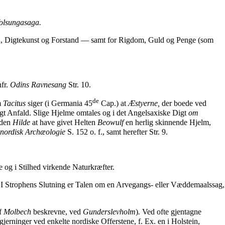
olsungasaga.
d, Digtekunst og Forstand — samt for Rigdom, Guld og Penge (som
nfr.
Odins Ravnesang
Str. 10.
de
m
Tacitus
siger (i Germania 45
Cap.) at
Æstyerne,
der boede ved
gt Anfald. Slige Hjelme omtales og i det Angelsaxiske Digt
om
nden
Hilde
at have givet Helten
Beowulf
en herlig skinnende Hjelm,
l nordisk Archæologie
S. 152 o. f., samt herefter Str. 9.
e og i Stilhed virkende Naturkræfter.
. I Strophens Slutning er Talen om en Arvegangs- eller Væddemaalssag,
af
Molbech
beskrevne, ved
Gunderslevholm
)
.
Ved ofte gjentagne
erninger ved enkelte nordiske Offerstene, f. Ex. en i Holstein,