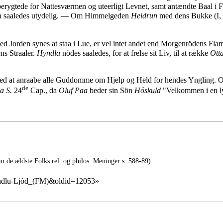
erygtede for Nattesværmen og uteerligt Levnet, samt antændte Baal i
en saaledes utydelig. — Om Himmelgeden
Heidrun
med dens Bukke (I, 1
rved Jorden synes at staa i Lue, er vel intet andet end Morgenrödens F
ns Straaler.
Hyndla
nödes saaledes, for at frelse sit Liv, til at række
Ott
ved at anraabe alle Guddomme om Hjelp og Held for hendes Yngling. 
de
a S.
24
Cap., da
Oluf Paa
beder sin Sön
Höskuld
"Velkommen i en ly
 de ældste Folks rel. og philos. Meninger s. 588-89).
Hyndlu-Ljód_(FM)&oldid=12053
»