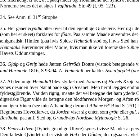
Nornerne synes det at siges i
Vafthrudn.
Str. 49 (I, 95, 123).
te
34. See Anm. til 31
Strophe.
35. Her gaaer
Hyndla
atter over til den egentlige Gudelære. Her og i
(som her er skeet) forklares for
födte.
Paa samme Maade anvendtes det s
ænigmatisk; Himlen (paa hvis Spidse
Heimdall
stod og i hvis Sted han
Heimdalls
Bærerinder eller Mödre, hvis man ikke vil foretrække
Suhm
Havets Uddunstninger.
36.
Gjalp
og
Greip
hede Jætten
Geirröds
Döttre (vistnok betegnende vi
und Hermode
1816, S.93-94. At
Heimdall
her kaldes
Sværdprydet
(
na
37. At den unge
Heimdall
blev styrket med
Jordens
og
Havets Kraft,
so
synes desuden hver Nat at bade sig i Oceanet. Men hertil lægges endn
fyldestgjörende. Var den rigtig, maatte det vel betegne det ham ydede
digteriske Figur vilde da betegne den blodfarvede Morgen- og Aften-r
te
mueligen Vinen (see min Afhandling derom i
Athene
6
Bind S. 251) 
Regnbuens Hovedfarver, da
Jorden
viser sig enten som
grön
eller
gul,
Bastholm
paa anf. Sted og
Grundtvigs Nordiske Mythologie
S. 26.
38.
Fenris-Ulven
(Dybets graadige Uhyre) synes i visse Maader at per
Den fæleste Qvindetrold er vistnok
Hel
eller
Döden,
der ogsaa er avlet