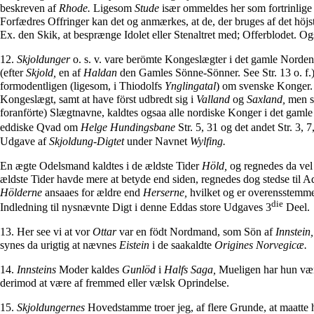
beskreven af
Rhode.
Ligesom
Stude
især ommeldes her som fortrinlige
Forfædres Offringer kan det og anmærkes, at de, der bruges af det höjs
Ex. den Skik, at besprænge Idolet eller Stenaltret med; Offerblodet.
12.
Skjoldunger
o. s. v. vare berömte Kongeslægter i det gamle Norde
(efter
Skjold,
en af
Haldan
den Gamles Sönne-Sönner. See Str. 13 o. f.
formodentligen (ligesom, i Thiodolfs
Ynglingatal
) om svenske Konger. 
Kongeslægt, samt at have först udbredt sig i
Valland
og
Saxland,
men si
foranförte) Slægtnavne, kaldtes ogsaa alle nordiske Konger i det gam
eddiske Qvad om
Helge Hundingsbane
Str. 5, 31 og det andet Str. 3, 
Udgave af
Skjoldung-Digtet
under Navnet
Wylfing.
En ægte Odelsmand kaldtes i de ældste Tider
Höld,
og regnedes da vel 
ældste Tider havde mere at betyde end siden, regnedes dog stedse til Ad
Hölderne
ansaaes for ældre end
Herserne,
hvilket og er overensstemme
die
Indledning til nysnævnte Digt i denne Eddas store Udgaves 3
Deel.
13. Her see vi at vor
Ottar
var en födt Nordmand, som Sön af
Innstein,
synes da urigtig at nævnes
Eistein
i de saakaldte
Origines Norvegicæ.
14.
Innsteins
Moder kaldes
Gunlöd
i
Halfs Saga,
Mueligen har hun vær
derimod at være af fremmed eller vælsk Oprindelse.
15.
Skjoldungernes
Hovedstamme troer jeg, af flere Grunde, at maatte 