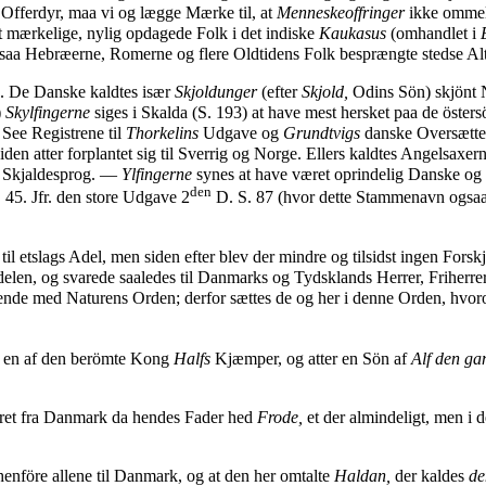
 Offerdyr, maa vi og lægge Mærke til, at
Menneskeoffringer
ikke ommeld
t mærkelige, nylig opdagede Folk i det indiske
Kaukasus
(omhandlet i
 Ogsaa Hebræerne, Romerne og flere Oldtidens Folk besprængte stedse A
n. De Danske kaldtes især
Skjoldunger
(efter
Skjold,
Odins Sön) skjönt 
)
Skylfingerne
siges i Skalda (S. 193) at have mest hersket paa de öster
See Registrene til
Thorkelins
Udgave og
Grundtvigs
danske Oversætt
den atter forplantet sig til Sverrig og Norge. Ellers kaldtes Angelsaxe
le Skjaldesprog. —
Ylfingerne
synes at have været oprindelig Danske og
den
7, 45. Jfr. den store Udgave 2
D. S. 87 (hvor dette Stammenavn ogsaa s
til etslags Adel, men siden efter blev der mindre og tilsidst ingen For
elen, og svarede saaledes til Danmarks og Tydsklands Herrer, Friherrer,
nde med Naturens Orden; derfor sættes de og her i denne Orden, hvo
en af den berömte Kong
Halfs
Kjæmper, og atter en Sön af
Alf den ga
et fra Danmark da hendes Fader hed
Frode,
et der almindeligt, men i d
henföre allene til Danmark, og at den her omtalte
Haldan,
der kaldes
de