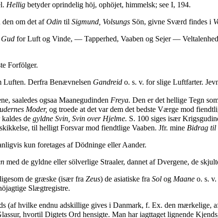
l.
Hellig
betyder oprindelig höj, ophöjet, himmelsk; see I, 194.
n den om det af
Odin
til
Sigmund, Volsungs
Sön, givne Sværd findes i
V
m
Gud
for Luft og Vinde, — Tapperhed, Vaaben og Sejer — Veltalenhe
te Forfölger.
em Luften. Derfra Benævnelsen
Gandreid
o. s. v. for slige Luftfarter. Jev
gene, saaledes ogsaa Maanegudinden
Freya.
Den er det hellige Tegn so
udernes Moder,
og troede at det var dem det bedste Værge mod fiendtli
r kaldes de
gyldne Svin, Svin over Hjelme.
S. 100 siges især Krigsgudi
kkelse, til helligt Forsvar mod fiendtlige Vaaben. Jfr. mine
Bidrag ti
nligvis kun foretages af Dödninge eller Aander.
en
med de gyldne eller sölverlige Straaler, dannet af Dvergene, de skjult
 ligesom de græske (især fra
Zeus
) de asiatiske fra
Sol
og
Maane
o. s. v
öjagtige Slægtregistre.
ds (af hvilke endnu adskillige gives i Danmark, f. Ex. den mærkelige, 
ssur, hvortil Digtets Ord hensigte. Man har iagttaget lignende Kjendsgj