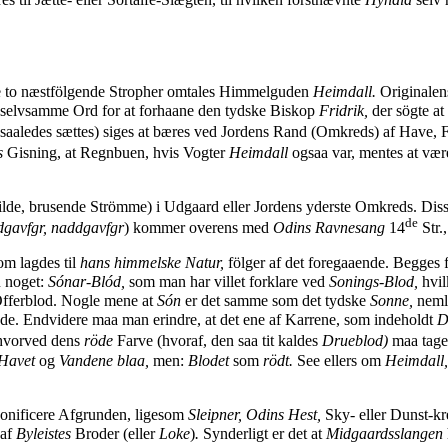
 de to næstfölgende Stropher omtales Himmelguden
Heimdall.
Originale
elvsamme Ord for at forhaane den tydske Biskop
Fridrik,
der sögte a
 saaledes sættes) siges at bæres ved Jordens Rand (Omkreds) af Have, F
s
Gisning, at Regnbuen, hvis Vogter
Heimdall
ogsaa var, mentes at være
lde, brusende Strömme) i Udgaard eller Jordens yderste Omkreds. Disse 
de
dgavfgr, naddgavfgr
) kommer overens med
Odins Ravnesang
14
Str.
m lagdes til
hans himmelske Natur,
fölger af det foregaaende. Begges 
u noget:
Sónar-Blód,
som man har villet forklare ved
Sonings-Blod,
hvil
 Offerblod. Nogle mene at
Són
er det samme som det tydske
Sonne,
nemli
öde. Endvidere maa man erindre, at det ene af Karrene, som indeholdt
D
hvorved dens
röde
Farve (hvoraf, den saa tit kaldes
Drueblod)
maa tages
 Havet
og
Vandene blaa,
men:
Blodet
som
rödt.
See ellers om
Heimdall,
sonificere Afgrunden, ligesom
Sleipner, Odins Hest,
Sky- eller Dunst-kr
 af
Byleistes
Broder (eller
Loke
)
.
Synderligt er det at
Midgaardsslangen