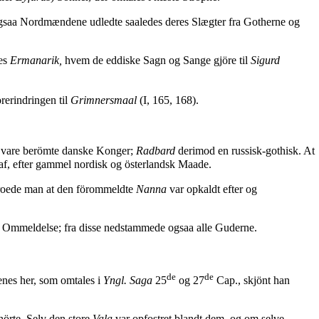
gsaa Nordmændene udledte saaledes deres Slægter fra Gotherne og
nes
Ermanarik,
hvem de eddiske Sagn og Sange gjöre til
Sigurd
erindringen til
Grimnersmaal
(I, 165, 168).
vare berömte danske Konger;
Radbard
derimod en russisk-gothisk. At
n af, efter gammel nordisk og österlandsk Maade.
troede man at den förommeldte
Nanna
var opkaldt efter og
es Ommeldelse; fra disse nedstammede ogsaa alle Guderne.
de
de
nes her, som omtales i
Yngl. Saga
25
og 27
Cap., skjönt han
hörte. Selv den store
Vala
var opfostret blandt dem, og om selve