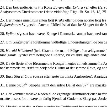
24. Den bekjendte
Arngrims
Kone
Eyvara
eller
Eyfura
var, efter
Herva
Asafyrsternes Efterkommere i dette vidtlöftige Rige. Jfr. Str. 16, 18, 25.
25. Her menes rimeligvis enten
Rolf Krake
eller og den norske
Rolf
fra
Fafnersbanes
Svigersön. Atter en Udledelse af danske Slægter fra de 
26.
Eylime
siges at have været Konge i Danmark, samt at have nedsta
27. Om
Giukungerne
forekomme vidtlöftige Underretninger i de om 
28.
Harald Hildetand
(hvis Gravminde man, i Fölge af en ældgammel T
hine gamle Fyrster vare helligede Guderne, vil vel ikke sige andet, end 
29. Da de fleste af de förommeldte Konger mentes at nedstamme fra As
nedstammede fra
Baldurs
bekjendte Hustru af det samme Navn, og at ha
30.
Burs
Sön er
Odin
(ogsaa efter ægte mythiske Anskuelser). Asagud
te
te
31. Denne og 34
Strophe, samt den sidste Del af den 37
ere maaske s
32. Her kommer maaske Raden til de egentlige Riimthurser eller Jætter
maatte ansees for at være en farlig Fjende af Gudernes Slægt paa Jord
33. Mærkeligt er det, at Spaaqvinder og Troldmænd her synes at henföres