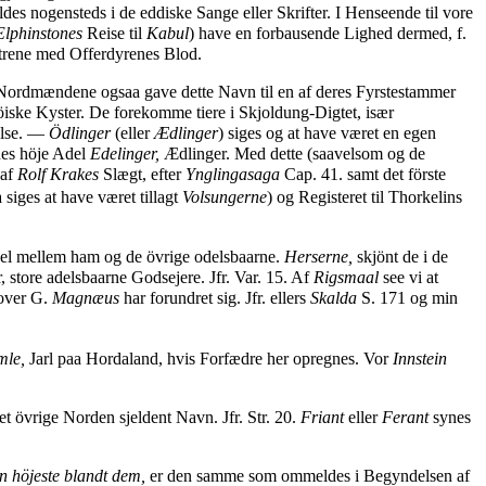
es nogensteds i de eddiske Sange eller Skrifter. I Henseende til vore
Elphinstones
Reise til
Kabul
) have en forbausende Lighed dermed, f.
ltrene med Offerdyrenes Blod.
Nordmændene ogsaa gave dette Navn til en af deres Fyrstestammer
söiske Kyster. De forekomme tiere i Skjoldung-Digtet, især
else. —
Ödlinger
(eller
Ædlinger
) siges og at have været en egen
rnes höje Adel
Edelinger,
Ædlinger. Med dette (saavelsom og de
 af
Rolf Krakes
Slægt, efter
Ynglingasaga
Cap. 41. samt det förste
iges at have været tillagt
Volsungerne
) og Registeret til Thorkelins
skjel mellem ham og de övrige odelsbaarne.
Herserne,
skjönt de i de
 store adelsbaarne Godsejere. Jfr. Var. 15. Af
Rigsmaal
see vi at
rover G.
Magnæus
har forundret sig. Jfr. ellers
Skalda
S. 171 og min
mle,
Jarl paa Hordaland, hvis Forfædre her opregnes. Vor
Innstein
et övrige Norden sjeldent Navn. Jfr. Str. 20.
Friant
eller
Ferant
synes
n höjeste blandt dem,
er den samme som ommeldes i Begyndelsen af