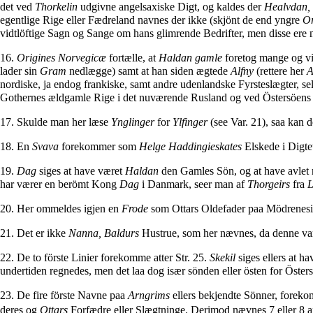
det ved
Thorkelin
udgivne angelsaxiske Digt, og kaldes der
Healvdan, 
egentlige Rige eller Fædreland navnes der ikke (skjönt de end yngre
Or
vidtlöftige Sagn og Sange om hans glimrende Bedrifter, men disse ere n
16.
Origines Norvegicæ
fortælle, at
Haldan gamle
foretog mange og vi
lader sin
Gram
nedlægge) samt at han siden ægtede
Alfny
(rettere her
A
nordiske, ja endog frankiske, samt andre udenlandske Fyrsteslægter, s
Gothernes ældgamle Rige i det nuværende Rusland og ved Östersöens 
17. Skulde man her læse
Ynglinger
for
Ylfinger
(see Var. 21), saa kan
18. En
Svava
forekommer som
Helge Haddingieskates
Elskede i Digt
19.
Dag
siges at have været
Haldan
den Gamles Sön, og at have avlet
har værer en berömt Kong
Dag
i Danmark, seer man af
Thorgeirs
fra
L
20. Her ommeldes igjen en
Frode
som Ottars Oldefader paa Mödreneside
21. Det er ikke
Nanna, Baldurs
Hustrue, som her nævnes, da denne var
22. De to förste Linier forekomme atter Str. 25.
Skekil
siges ellers at h
undertiden regnedes, men det laa dog især sönden eller östen for Öster
23. De fire förste Navne paa
Arngrims
ellers bekjendte Sönner, forek
deres og
Ottars
Forfædre eller Slægtninge. Derimod nævnes 7 eller 8 af 