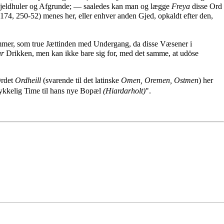
 Fjeldhuler og Afgrunde; — saaledes kan man og lægge
Freya
disse Ord
74, 250-52) menes her, eller enhver anden Gjed, opkaldt efter den,
lammer, som true Jættinden med Undergang, da disse Væsener i
ar
Drikken, men kan ikke bare sig for, med det samme, at udöse
Ordet
Ordheill
(svarende til det latinske
Omen, Oremen, Ostmen
) her
kkelig Time til hans nye Bopæl
(Hiardarholt)
".