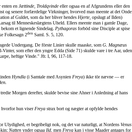
r enten en
Jættinde, Troldqvinde
eller ogsaa en af Afgrundens eller den
omst og senere forfærdelige Virkninger, hvorved man meente at det Onde
cation af Guldet, som da her bliver hendes
Hjerte,
opslugt af Ilden)
Aarsag til Menneskeslægtens Uheld. Ellers meente man i gamle Dage,
, bekom et lignende Sindelag.
Pythagoras
forböd sine Disciple at spise
den
e Folkesagn 2
Saml. S. 5, 120.
rsagede Undergang. De förste Linier skulle maaske, som
G. Magnæus
-Vinter, som efter den yngre Edda (Side 71) skulde vare i tre Aar, uden
pe, heftige Vinde." Jfr. I, 96, 117-18.
tinden
Hyndla
(i Samtale med Asynien
Freya
) ikke tör nævne — er
den.
, tredie Morgen derefter, skulde bevise sine Ahner i Anledning af hans
 hvorfor hun viser
Freya
strax bort og nægter at opfylde hendes
or Ulydighed, er begribeligt nok, og det var naturligt, at Nordens
Venus
Skin;
Natten
ynder ogsaa
Ild,
men
Freya
kan i visse Maader antages for