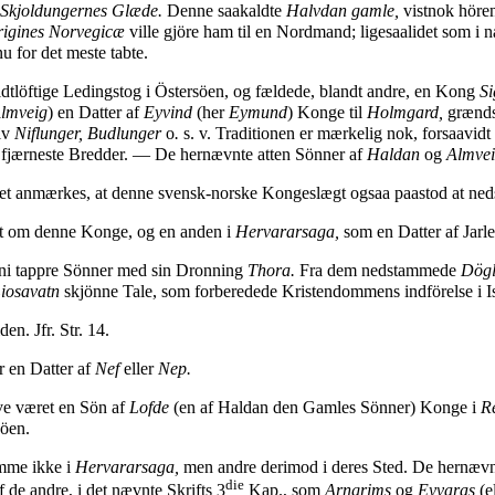
Skjoldungernes Glæde.
Denne saakaldte
Halvdan gamle,
vistnok hören
igines Norvegicæ
ville gjöre ham til en Nordmand; ligesaalidet som i 
u for det meste tabte.
dtlöftige Ledingstog i Östersöen, og fældede, blandt andre, en Kong
Si
lmveig
) en Datter af
Eyvind
(her
Eymund
) Konge til
Holmgard,
grændse
elv
Niflunger, Budlunger
o
.
s. v. Traditionen er mærkelig nok, forsaavidt 
fjærneste Bredder. — De hernævnte atten Sönner af
Haldan
og
Almve
 det anmærkes, at denne svensk-norske Kongeslægt ogsaa paastod at ne
et om denne Konge, og en anden i
Hervararsaga,
som en Datter af Jarl
 ni tappre Sönner med sin Dronning
Thora.
Fra dem nedstammede
Dögl
iosavatn
skjönne Tale, som forberedede Kristendommens indförelse i I
n. Jfr. Str. 14.
 en Datter af
Nef
eller
Nep.
ave været en Sön af
Lofde
(en af Haldan den Gamles Sönner) Konge i
R
söen.
omme ikke i
Hervararsaga,
men andre derimod i deres Sted. De hernævnt
die
de andre, i det nævnte Skrifts 3
Kap., som
Arngrims
og
Eyvaras
(e