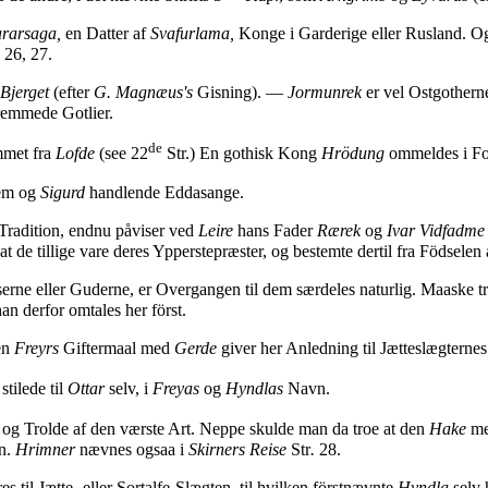
rarsaga,
en Datter af
Svafurlama,
Konge i Garderige eller Rusland. O
 26, 27.
Bjerget
(efter
G. Magnæus's
Gisning). —
Jormunrek
er vel Ostgother
fremmede Gotlier.
de
mmet fra
Lofde
(see 22
Str.) En gothisk Kong
Hrödung
ommeldes i For
dem og
Sigurd
handlende Eddasange.
radition, endnu påviser ved
Leire
hans Fader
Rærek
og
Ivar Vidfadme
at de tillige vare deres Ypperstepræster, og bestemte dertil fra Födsele
erne eller Guderne, er Overgangen til dem særdeles naturlig. Maaske 
n derfor omtales her först.
en
Freyrs
Giftermaal med
Gerde
giver her Anledning til Jætteslægtern
tilede til
Ottar
selv, i
Freyas
og
Hyndlas
Navn.
 og Trolde af den værste Art. Neppe skulde man da troe at den
Hake
me
en.
Hrimner
nævnes ogsaa i
Skirners Reise
Str
.
28.
 til Jætte- eller Sortalfe-Slægten, til hvilken förstnævnte
Hyndla
selv 