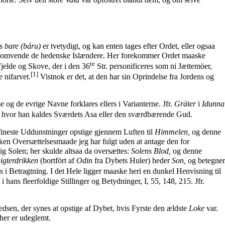
ns
bare (báru)
er tvetydigt, og kan enten tages efter Ordet, eller ogsaa
t omvende de hedenske Islændere. Her forekommer Ordet maaske
te
jelde og Skove, der i den 36
Str. personificeres som ni Jættemöer,
[1]
 nifarvet.
Vistnok er det, at den har sin Oprindelse fra Jordens og
og de evrige Navne forklares ellers i Varianterne. Jfr.
Gräter
i
Idunna
, hvor han kaldes Sværdets Asa eller den sværdbærende Gud.
fineste Uddunstninger opstige gjennem Luften til
Himmelen,
og denne
ken Oversættelsesmaade jeg har fulgt uden at antage den for
g Solen; her skulde altsaa da oversættes:
Solens Blod,
og denne
igterdrikken
(bortfört af
Odin
fra Dybets Huler) heder
Son,
og betegner
 i Betragtning. I det Hele ligger maaske heri en dunkel Henvisning til
i hans fleerfoldige Stillinger og Betydninger, I, 55, 148, 215. Jfr.
edsen, der synes at opstige af Dybet, hvis Fyrste den ældste
Loke
var.
her er udeglemt.