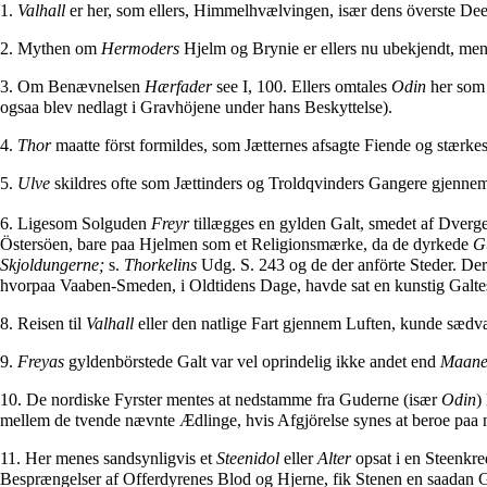
1.
Valhall
er her, som ellers, Himmelhvælvingen, især dens överste Dee
2. Mythen om
Hermoders
Hjelm og Brynie er ellers nu ubekjendt, me
3. Om Benævnelsen
Hærfader
see I, 100. Ellers omtales
Odin
her so
ogsaa blev nedlagt i Gravhöjene under hans Beskyttelse).
4.
Thor
maatte först formildes, som Jætternes afsagte Fiende og stærkes
5.
Ulve
skildres ofte som Jættinders og Troldqvinders Gangere gjenn
6. Ligesom Solguden
Freyr
tillægges en gylden Galt, smedet af Dver
Östersöen, bare paa Hjelmen som et Religionsmærke, da de dyrkede
G
Skjoldungerne;
s.
Thorkelins
Udg. S. 243 og de der anförte Steder. De
hvorpaa Vaaben-Smeden, i Oldtidens Dage, havde sat en kunstig Galteski
8. Reisen til
Valhall
eller den natlige Fart gjennem Luften, kunde sædva
9.
Freyas
gyldenbörstede Galt var vel oprindelig ikke andet end
Maan
10. De nordiske Fyrster mentes at nedstamme fra Guderne (især
Odin
)
mellem de tvende nævnte Ædlinge, hvis Afgjörelse synes at beroe paa n
11. Her menes sandsynligvis et
Steenidol
eller
Alter
opsat i en Steenkre
Besprængelser af Offerdyrenes Blod og Hjerne, fik Stenen en saadan Gla