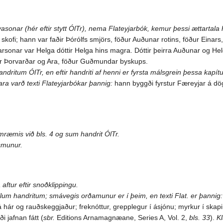
sonar (hér eftir stytt ÓlTr), nema Flateyjarbók, kemur þessi ættartala h
r skofi; hann var faðir Þórólfs smjörs, föður Auðunar rotins, föður Eina
sonar var Helga dóttir Helga hins magra. Dóttir þeirra Auðunar og Helgu
ður Þorvarðar og Ara, föður Guðmundar byskups.
handritum ÓlTr, en eftir handriti af henni er fyrsta málsgrein þessa kapítu
ritara varð texti Flateyjarbókar þannig:
hann byggði fyrstur Færeyjar á dög
samræmis við bls. 4 og sum handrit ÓlTr.
smunur.
 aftur eftir snoðklippingu.
öllum handritum; smávegis orðamunur er í þeim, en texti Flat. er þannig:
 hár og rauðskeggjaður; freknóttur, grepplegur í ásjónu; myrkur í skapi, 
i jafnan fátt (
sbr.
Editions Arnamagnæane, Series A, Vol. 2,
bls. 33
).
K