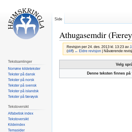
Side
Athugasemdir (Færey
Revisjon per 24. des. 2013 kl. 13:23 av
J
(
diff
)
← Eldre revisjon
| Nåværende revisjon
Tekstsamlinger
Hopp
Hopp
Velg spr
Norrøne kildetekster
til
til
Denne teksten finnes på
Tekster på dansk
navigering
søk
Tekster på norsk
Tekster på svensk
Tekster på islandsk
Tekster på færøysk
Tekstoversikt
Alfabetisk index
Tekstoversikt
Kildeindex
Temasider