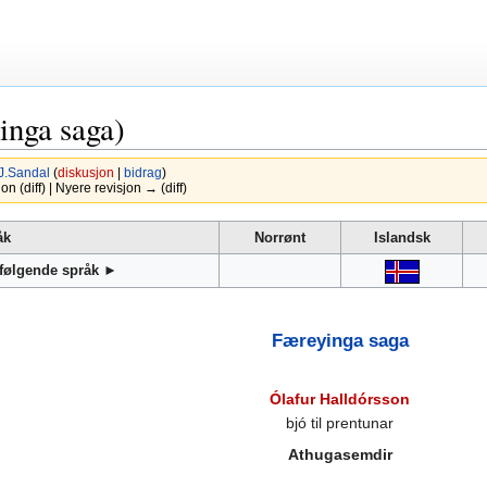
inga saga)
J.Sandal
(
diskusjon
|
bidrag
)
 (diff) | Nyere revisjon → (diff)
åk
Norrønt
Islandsk
 følgende språk ►
Færeyinga saga
Ólafur Halldórsson
bjó til prentunar
Athugasemdir