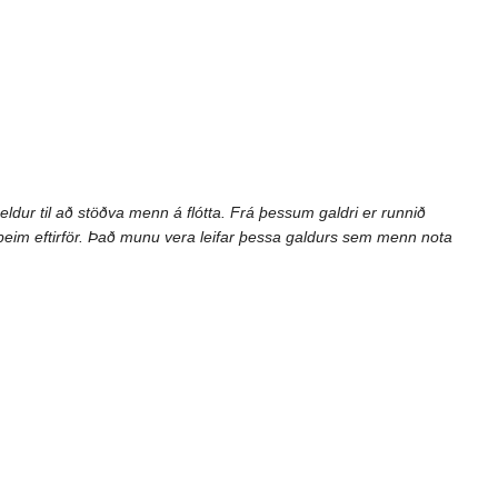
heldur til að stöðva menn á flótta. Frá þessum galdri er runnið
 þeim eftirför. Það munu vera leifar þessa galdurs sem menn nota