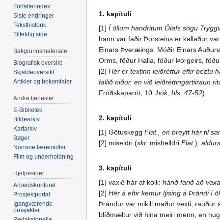
Forfatterindex
1. kapítuli
Siste endringer
Teksthistorik
[1]
Í öllum handritum Ólafs sögu Tryggva
Tilfeldig side
hann var faðir Þorsteins er kallaður va
Einars Þveræings. Móðir Einars Auðunar
Bakgrunnsmateriale
Orms, föður Halla, föður Þorgeirs, fö
Biografisk oversikt
[2]
Hér er textinn leiðréttur eftir beztu 
Skjaldeoversikt
Artikler og bokomtaler
fallið niður, en við leiðréttingartilraun 
Fróðskaparrit, 10.
bók, bls. 47-52
).
Andre tjenester
E-Bibliotek
2. kapítuli
Bildearkiv
Kartarkiv
[1] Götuskegg
Flat., en breytt hér til 
Bøger
[2] miseldri (
skr.
mishelldri
Flat.
):
aldur
Norrøne læremidler
Film og underholdning
3. kapítuli
Hjelpesider
[1] vaxið hár af kolli:
hárið farið að vaxa
Arbeidskontoret
[2]
Hér á eftir kemur lýsing á Þrándi í 
Prosjektportal
Þrándur var mikill maður vexti, rauður á
Igangværende
prosjekter
blíðmæltur við hina meiri menn, en hugð
Redaksjonelle