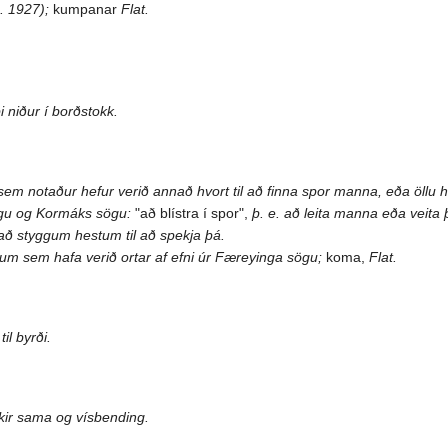
. 1927);
kumpanar
Flat.
 niður í borðstokk.
ri sem notaður hefur verið annað hvort til að finna spor manna, eða öllu 
sögu og Kormáks sögu:
"að blístra í spor",
þ. e. að leita manna eða veita
 að styggum hestum til að spekja þá.
m sem hafa verið ortar af efni úr Færeyinga sögu;
koma,
Flat.
il byrði.
ir sama og vísbending.