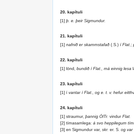
20. kapítuli
[1]
þ. e. þeir Sigmundur.
21. kapítuli
[1]
nafnið er skammstafað
(.S.)
í Flat.;
22. kapítuli
[1] lönd,
bundið í Flat., má einnig lesa
l
23. kapítuli
[1] í
vantar í Flat., og e. t. v. hefur eitt
24. kapítuli
[1] straumur,
þannig ÓlTr.
vindur
Flat.
[2] tímasamlega:
á svo heppilegum tím
[3] en Sigmundur var,
skr.
er. S.
og var 