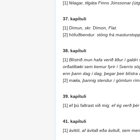
[1] félagar,
tilgáta Finns Jónssonar (útg
37. kapítuli
[1] Dímun,
skr.
Dímon,
Flat.
[2] höfuðbendur:
stöng frá masturstoppi
38. kapítuli
[1]
Blístrið mun hafa verið liður í gald
orðatiltæki sem kemur fyrir í Sverris 
enn þann dag í dag, þegar þeir blístra
[2] mæla,
þannig stendur í gömlum rímu
39. kapítuli
[1] ef þú faltrast við mig:
ef ég verð þér t
41. kapítuli
[1] ávitöl,
af
ávitall
eða
ávitull,
sem merk