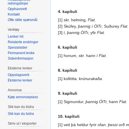
retningslinjer
Opphavsrett
4. kapítuli
Kontakt
[1]
skr.
helming,
Flat.
Ofte stilte spørsmål
[2] Skúfey,
þannig í ÓlTr;
Suðurey
Flat.
Verktøy
[3] í,
þannig ÓlTr,
yfir
Flat.
Lenker hit
Relaterte endringer
6. kapítuli
Spesialsider
Permanent lenke
[1] honum,
skr.
hann
í Flat.
Sideinformasjon
Eksterne lenker
8. kapítuli
Oppslagsverk
[1] kollótta:
krúnurakaða.
Eksterne lenker
Annonse
9. kapítuli
Kjøp annonseplass
[1] Sigmundur,
þannig ÓlTr,
hann
Flat.
Slik kan du bidra
Slik kan du bidra
10. kapítuli
Skriv ut / eksporter
[1] veit þá heldur fyrir ofan:
þessi orð me