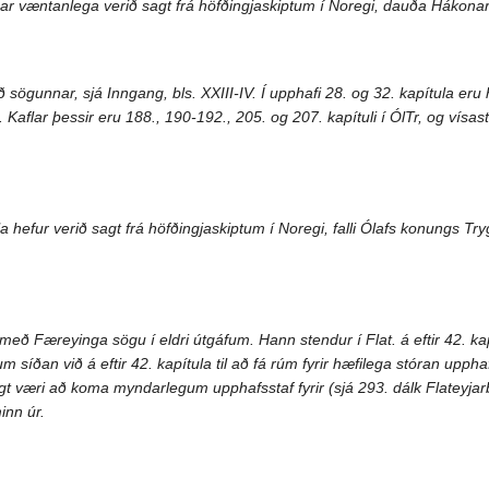
ar væntanlega verið sagt frá höfðingjaskiptum í Noregi, dauða Hákonar j
erð sögunnar, sjá Inngang, bls. XXIII-IV. Í upphafi 28. og 32. kapítula er
Kaflar þessir eru 188., 190-192., 205. og 207. kapítuli í ÓlTr, og vísast 
 hefur verið sagt frá höfðingjaskiptum í Noregi, falli Ólafs konungs Tryg
n með Færeyinga sögu í eldri útgáfum. Hann stendur í Flat. á eftir 42. ka
síðan við á eftir 42. kapítula til að fá rúm fyrir hæfilega stóran upph
ð hægt væri að koma myndarlegum upphafsstaf fyrir (sjá 293. dálk Flatey
inn úr.