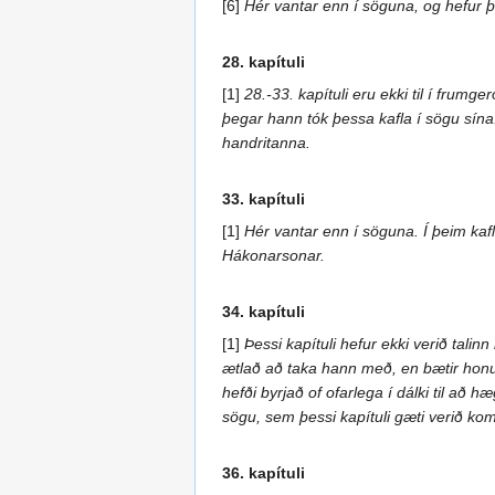
[6]
Hér vantar enn í söguna, og hefur þ
28. kapítuli
[1]
28.-33. kapítuli eru ekki til í frumg
þegar hann tók þessa kafla í sögu sína. 
handritanna.
33. kapítuli
[1]
Hér vantar enn í söguna. Í þeim kafla
Hákonarsonar.
34. kapítuli
[1]
Þessi kapítuli hefur ekki verið talin
ætlað að taka hann með, en bætir honum 
hefði byrjað of ofarlega í dálki til a
sögu, sem þessi kapítuli gæti verið kom
36. kapítuli