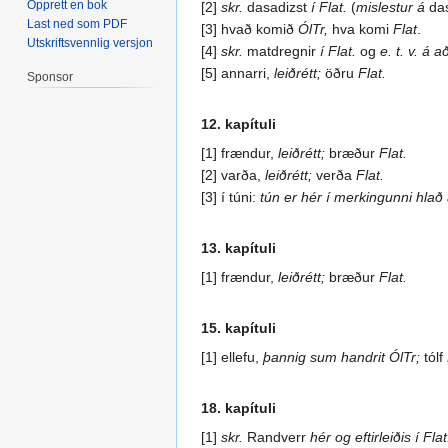
Opprett en bok
[2]
skr.
dasadizst
í Flat.
(
mislestur á
da
Last ned som PDF
[3] hvað komið
ÓlTr,
hva komi
Flat
.
Utskriftsvennlig versjon
[4]
skr.
matdregnir
í Flat.
og
e. t. v. á 
[5] annarri,
leiðrétt;
öðru
Flat.
Sponsor
12. kapítuli
[1] frændur,
leiðrétt;
bræður
Flat.
[2] varða,
leiðrétt;
verða
Flat.
[3] í túni:
tún er hér í merkingunni hlað 
13. kapítuli
[1] frændur,
leiðrétt;
bræður
Flat.
15. kapítuli
[1] ellefu,
þannig sum handrit ÓlTr;
tólf
18. kapítuli
[1]
skr.
Randverr
hér og eftirleiðis í Flat