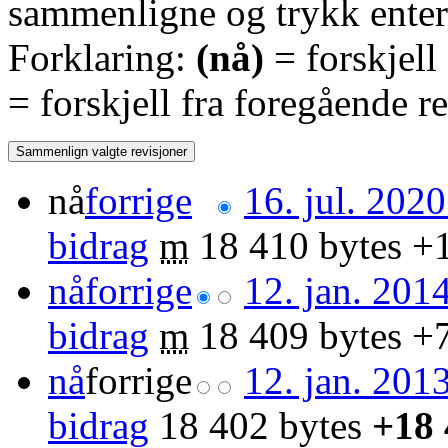
sammenligne og trykk enter 
Forklaring:
(nå)
= forskjell
= forskjell fra foregående r
nå
forrige
16. jul. 2020
bidrag
‎
m
18 410 bytes
+
nå
forrige
12. jan. 2014
bidrag
‎
m
18 409 bytes
+
nå
forrige
12. jan. 2013
bidrag
‎
18 402 bytes
+18 