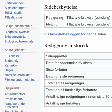
Forfatterindex
Sidebeskyttelse
Siste endringer
Teksthistorik
Redigering
Tillat alle brukere (uendelig)
Tilfeldig side
Flytting
Tillat alle brukere (uendelig)
Bakgrunnsmateriale
Biografisk oversikt
Vis beskyttelsesloggen for denne siden.
Skjaldeoversikt
Artikler og bokomtaler
Redigeringshistorikk
Andre tjenester
Sideoppretter
E-Bibliotek
Bildearkiv
Dato for opprettelse av siden
Kartarkiv
Siste forfatter
Bøger
Norrøne læremidler
Dato for siste redigering
Film og underholdning
Totalt antall redigeringer
Hjelpesider
Totalt antall forskjellige forfattere
Arbeidskontoret
Antall nylige redigeringer (innen siste 90 
Prosjektportal
Antall nylige forfattere
Igangværende
prosjekter
Redaksjonelle