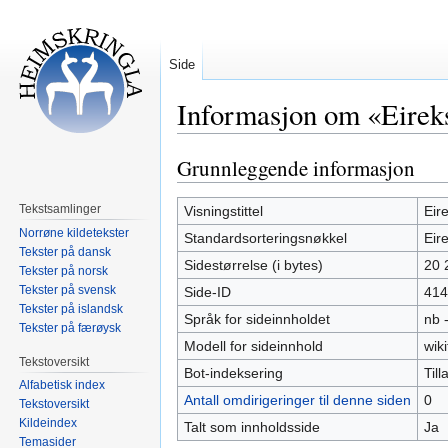
Side
Informasjon om «Eireks
Grunnleggende informasjon
Hopp
Hopp
til
til
navigering
søk
Tekstsamlinger
Visningstittel
Eir
Norrøne kildetekster
Standardsorteringsnøkkel
Eir
Tekster på dansk
Sidestørrelse (i bytes)
20 
Tekster på norsk
Tekster på svensk
Side-ID
414
Tekster på islandsk
Språk for sideinnholdet
nb 
Tekster på færøysk
Modell for sideinnhold
wiki
Tekstoversikt
Bot-indeksering
Tilla
Alfabetisk index
Antall omdirigeringer til denne siden
0
Tekstoversikt
Kildeindex
Talt som innholdsside
Ja
Temasider