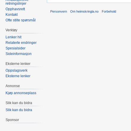
retningslinjer
Opphavsrett
Personvern
Om heimskringla.no
Forbehold
Kontakt
Ofte stilte spørsmål
Verktøy
Lenker hit
Relaterte endringer
Spesialsider
Sideinformasjon
Eksterne lenker
Oppslagsverk
Eksterne lenker
Annonse
Kjøp annonseplass
Slik kan du bidra
Slik kan du bidra
Sponsor