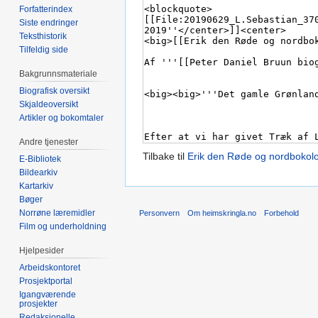
Forfatterindex
Siste endringer
Teksthistorik
Tilfeldig side
Bakgrunnsmateriale
Biografisk oversikt
Skjaldeoversikt
Artikler og bokomtaler
Andre tjenester
Tilbake til
Erik den Røde og nordbokolo
E-Bibliotek
Bildearkiv
Kartarkiv
Bøger
Norrøne læremidler
Personvern
Om heimskringla.no
Forbehold
Film og underholdning
Hjelpesider
Arbeidskontoret
Prosjektportal
Igangværende
prosjekter
Redaksjonelle