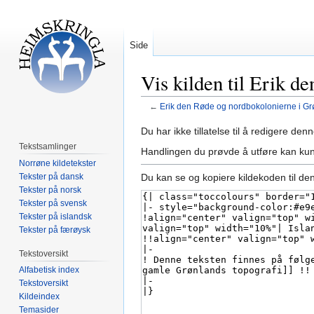
Side
Vis kilden til Erik 
←
Erik den Røde og nordbokolonierne i Gr
Hopp
Hopp
Du har ikke tillatelse til å redigere denn
til
til
Tekstsamlinger
Handlingen du prøvde å utføre kan kun
navigering
søk
Norrøne kildetekster
Tekster på dansk
Du kan se og kopiere kildekoden til de
Tekster på norsk
Tekster på svensk
Tekster på islandsk
Tekster på færøysk
Tekstoversikt
Alfabetisk index
Tekstoversikt
Kildeindex
Temasider