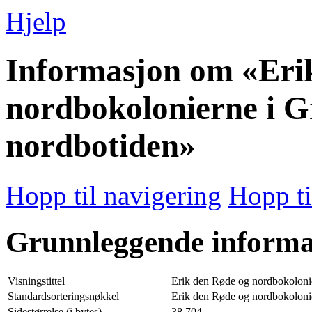
Hjelp
Informasjon om «Eri
nordbokolonierne i G
nordbotiden»
Hopp til navigering
Hopp ti
Grunnleggende informa
Visningstittel
Erik den Røde og nordbokolonie
Standardsorteringsnøkkel
Erik den Røde og nordbokolonie
Sidestørrelse (i bytes)
38 704