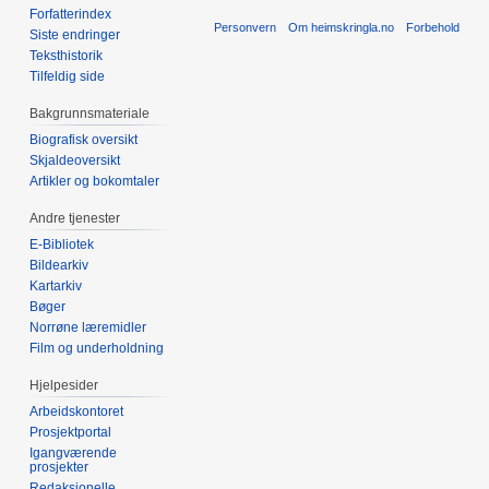
Forfatterindex
Personvern
Om heimskringla.no
Forbehold
Siste endringer
Teksthistorik
Tilfeldig side
Bakgrunnsmateriale
Biografisk oversikt
Skjaldeoversikt
Artikler og bokomtaler
Andre tjenester
E-Bibliotek
Bildearkiv
Kartarkiv
Bøger
Norrøne læremidler
Film og underholdning
Hjelpesider
Arbeidskontoret
Prosjektportal
Igangværende
prosjekter
Redaksjonelle