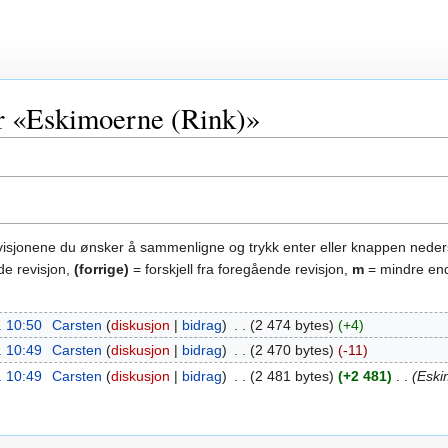
or «Eskimoerne (Rink)»
evisjonene du ønsker å sammenligne og trykk enter eller knappen neder
de revisjon,
(forrige)
= forskjell fra foregående revisjon,
m
= mindre end
. 10:50
‎
Carsten
diskusjon
bidrag
‎
2 474 bytes
+4
. 10:49
‎
Carsten
diskusjon
bidrag
‎
2 470 bytes
-11
. 10:49
‎
Carsten
diskusjon
bidrag
‎
2 481 bytes
+2 481
‎
Eski