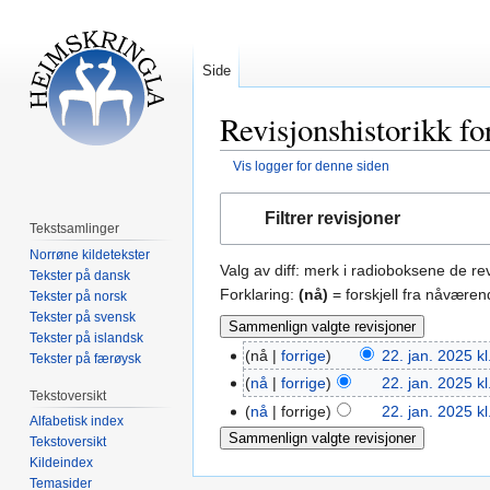
Side
Revisjonshistorikk f
Vis logger for denne siden
Hopp
Hopp
Filtrer revisjoner
til
til
Tekstsamlinger
navigering
søk
Norrøne kildetekster
Valg av diff: merk i radioboksene de r
Tekster på dansk
Forklaring:
(nå)
= forskjell fra nåværen
Tekster på norsk
Tekster på svensk
Tekster på islandsk
nå
forrige
22. jan. 2025 kl
Tekster på færøysk
nå
forrige
22. jan. 2025 kl
Tekstoversikt
nå
forrige
22. jan. 2025 kl
Alfabetisk index
Tekstoversikt
Kildeindex
Temasider