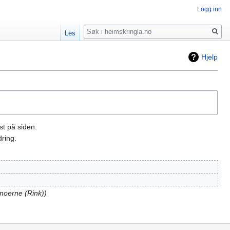
Logg inn
Søk
Les
Hjelp
st på siden.
ring.
moerne (Rink)