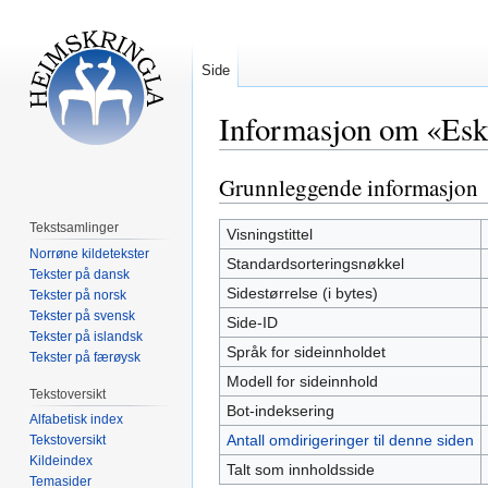
Side
Informasjon om «Esk
Grunnleggende informasjon
Hopp
Hopp
til
til
Tekstsamlinger
navigering
søk
Visningstittel
Norrøne kildetekster
Standardsorteringsnøkkel
Tekster på dansk
Sidestørrelse (i bytes)
Tekster på norsk
Tekster på svensk
Side-ID
Tekster på islandsk
Språk for sideinnholdet
Tekster på færøysk
Modell for sideinnhold
Tekstoversikt
Bot-indeksering
Alfabetisk index
Antall omdirigeringer til denne siden
Tekstoversikt
Kildeindex
Talt som innholdsside
Temasider