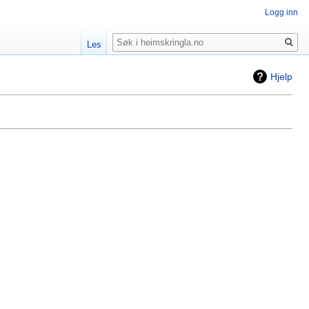
Logg inn
Søk
Les
Hjelp