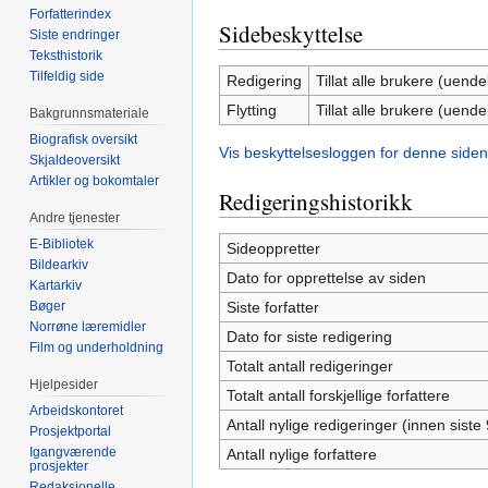
Forfatterindex
Sidebeskyttelse
Siste endringer
Teksthistorik
Tilfeldig side
Redigering
Tillat alle brukere (uendel
Flytting
Tillat alle brukere (uendel
Bakgrunnsmateriale
Biografisk oversikt
Vis beskyttelsesloggen for denne siden
Skjaldeoversikt
Artikler og bokomtaler
Redigeringshistorikk
Andre tjenester
E-Bibliotek
Sideoppretter
Bildearkiv
Dato for opprettelse av siden
Kartarkiv
Bøger
Siste forfatter
Norrøne læremidler
Dato for siste redigering
Film og underholdning
Totalt antall redigeringer
Hjelpesider
Totalt antall forskjellige forfattere
Arbeidskontoret
Antall nylige redigeringer (innen siste
Prosjektportal
Igangværende
Antall nylige forfattere
prosjekter
Redaksjonelle