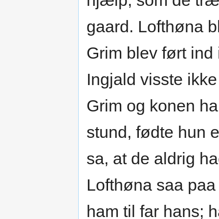
hjælp, som de træn
gaard. Lofthøna b
Grim blev ført ind 
Ingjald visste ikk
Grim og konen ha
stund, fødte hun 
sa, at de aldrig h
Lofthøna saa paa 
ham til far hans; 