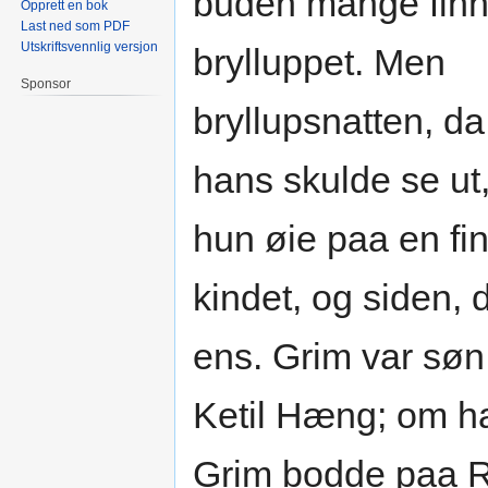
buden mange finne
Opprett en bok
Last ned som PDF
Utskriftsvennlig versjon
brylluppet. Men
Sponsor
bryllupsnatten, d
hans skulde se ut,
hun øie paa en fi
kindet, og siden, 
ens. Grim var sø
Ketil Hæng; om h
Grim bodde paa Ra