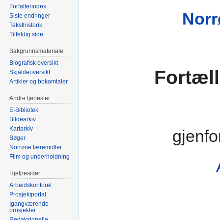
Forfatterindex
Norr
Siste endringer
Teksthistorik
Tilfeldig side
Bakgrunnsmateriale
Biografisk oversikt
Fortæl
Skjaldeoversikt
Artikler og bokomtaler
Andre tjenester
E-Bibliotek
Bildearkiv
Kartarkiv
gjenfo
Bøger
Norrøne læremidler
Film og underholdning
Hjelpesider
Arbeidskontoret
Prosjektportal
Igangværende
prosjekter
Redaksjonelle