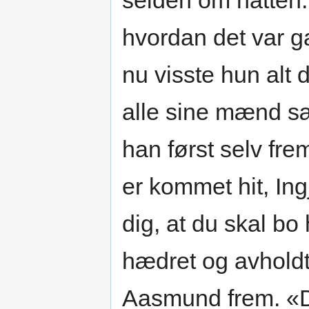
seiden om natten.
hvordan det var ga
nu visste hun alt d
alle sine mænd s
han først selv fre
er kommet hit, Ing
dig, at du skal bo
hædret og avholdt
Aasmund frem. «De