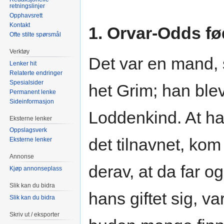
retningslinjer
Opphavsrett
Kontakt
1. Orvar-Odds f
Ofte stilte spørsmål
Verktøy
Det var en mand,
Lenker hit
Relaterte endringer
Spesialsider
het Grim; han blev
Permanent lenke
Sideinformasjon
Loddenkind. At ha
Eksterne lenker
Oppslagsverk
det tilnavnet, kom
Eksterne lenker
Annonse
derav, at da far o
Kjøp annonseplass
Slik kan du bidra
hans giftet sig, va
Slik kan du bidra
Skriv ut / eksporter