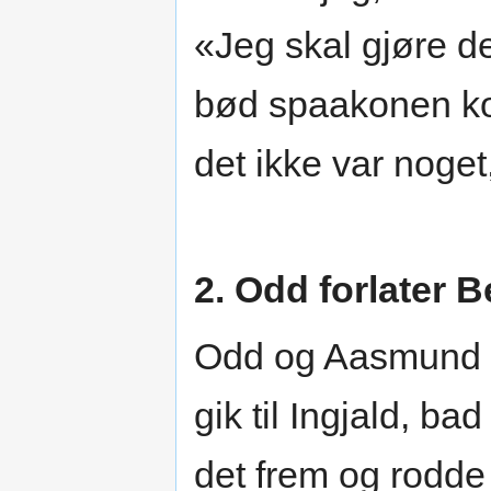
«Jeg skal gjøre det
bød spaakonen ko
det ikke var noget
2. Odd forlater Be
Odd og Aasmund gj
gik til Ingjald, ba
det frem og rodde 