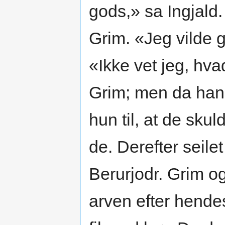
gods,» sa Ingjald
Grim. «Jeg vilde gj
«Ikke vet jeg, hvad
Grim; men da han f
hun til, at de skul
de. Derefter seile
Berurjodr. Grim o
arven efter hendes