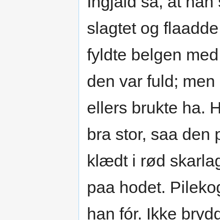
Ingjald sa, at han
slagtet og flaadd
fyldte belgen med 
den var fuld; men 
ellers brukte ha. 
bra stor, saa den 
klædt i rød skarla
paa hodet. Pileko
han fór. Ikke bryd