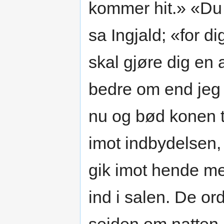
kommer hit.» «Du 
sa Ingjald; «for d
skal gjøre dig en
bedre om end jeg
nu og bød konen ti
imot indbydelsen, 
gik imot hende m
ind i salen. De ord