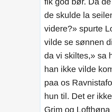
fik god bør. Da de
de skulde la seile
videre?» spurte L
vilde se sønnen d
da vi skiltes,» s
han ikke vilde ko
paa os Ravnistafol
hun til. Det er ik
Grim og Lofthøna