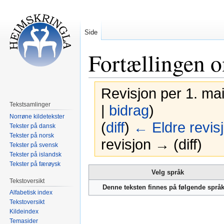
Side
Fortællingen 
Revisjon per 1. ma
Tekstsamlinger
|
bidrag
)
Norrøne kildetekster
(
diff
)
← Eldre revis
Tekster på dansk
Tekster på norsk
revisjon → (diff)
Tekster på svensk
Tekster på islandsk
Tekster på færøysk
Hopp
Hopp
Velg språk
til
til
Tekstoversikt
Denne teksten finnes på følgende språ
navigering
søk
Alfabetisk index
Tekstoversikt
Kildeindex
Temasider