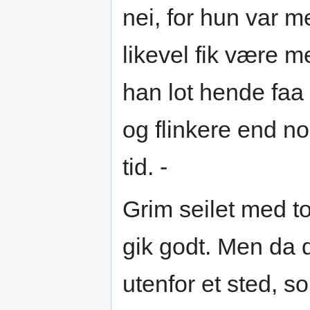
nei, for hun var 
likevel fik være m
han lot hende faa 
og flinkere end n
tid. -
Grim seilet med to
gik godt. Men da d
utenfor et sted, s