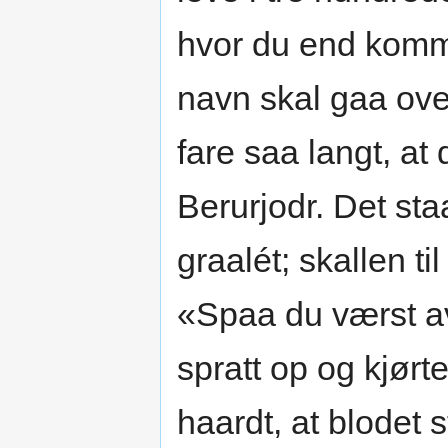
hvor du end komme
navn skal gaa ove
fare saa langt, at
Berurjodr. Det sta
graalét; skallen t
«Spaa du værst av
spratt op og kjør
haardt, at blodet