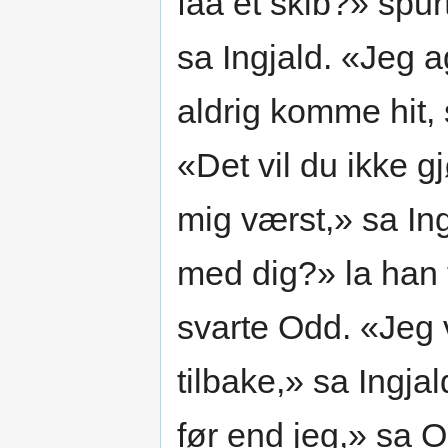
faa et skib?» spu
sa Ingjald. «Jeg ag
aldrig komme hit,
«Det vil du ikke g
mig værst,» sa Ing
med dig?» la han 
svarte Odd. «Jeg 
tilbake,» sa Ingja
før end jeg,» sa O