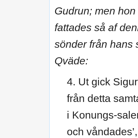
Gudrun; men hon vi
fattades så af den
sönder från hans s
Qväde:
4. Ut gick Sigu
från detta samt
i Konungs-sale
och våndades’,