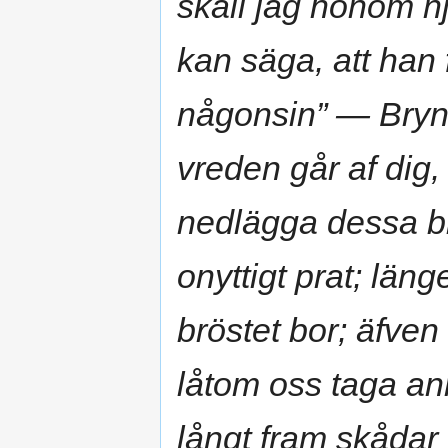
skall jag honom nj
kan säga, att han 
någonsin” — Brynhi
vreden går af dig,
nedlägga dessa bi
onyttigt prat; län
bröstet bor; äfven
låtom oss taga an
långt fram skådar 