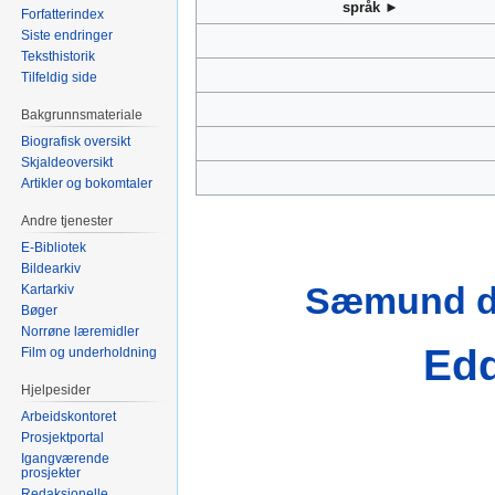
språk ►
Forfatterindex
Siste endringer
Teksthistorik
Tilfeldig side
Bakgrunnsmateriale
Biografisk oversikt
Skjaldeoversikt
Artikler og bokomtaler
Andre tjenester
E-Bibliotek
Bildearkiv
Sæmund d
Kartarkiv
Bøger
Norrøne læremidler
Ed
Film og underholdning
Hjelpesider
Arbeidskontoret
Prosjektportal
Igangværende
prosjekter
Redaksjonelle