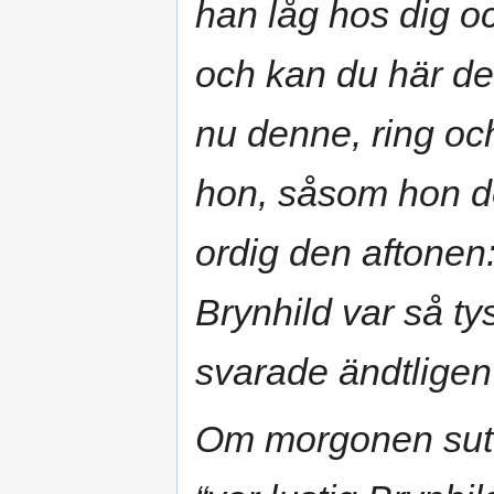
han låg hos dig o
och kan du här d
nu denne, ring oc
hon, såsom hon dö
ordig den aftonen
Brynhild var så ty
svarade ändtligen
Om morgonen suto 