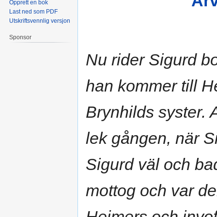
Arv
Opprett en bok
Last ned som PDF
Utskriftsvennlig versjon
Sponsor
Nu rider Sigurd bor
han kommer till H
Brynhilds syster. 
lek gången, när S
Sigurd väl och ba
mottog och var der 
Hejmers och invof