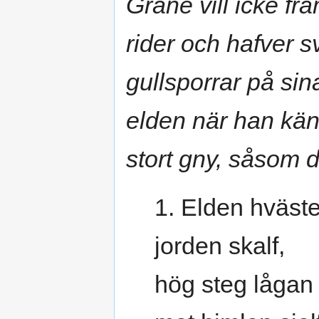
Grane vill icke fr
rider och hafver 
gullsporrar på sin
elden när han känn
stort gny, såsom d
1. Elden hväste
jorden skalf,
hög steg lågan