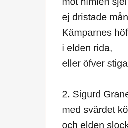
mot himlen sjel
ej dristade må
Kämparnes höf
i elden rida,
eller öfver stiga
2. Sigurd Gran
med svärdet kö
och elden slock