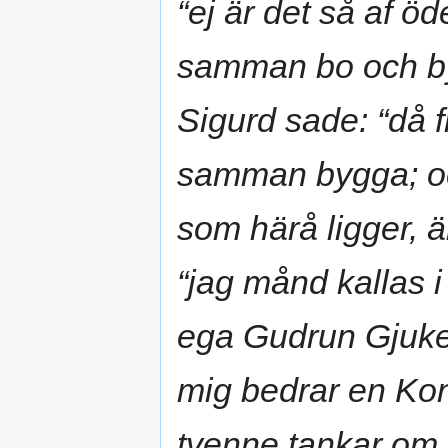
“ej är det så af öd
samman bo och by
Sigurd sade: “då f
samman bygga; oc
som härå ligger, 
“jag månd kallas i
ega Gudrun Gjukes
mig bedrar en Kon
tvenne tankar om d