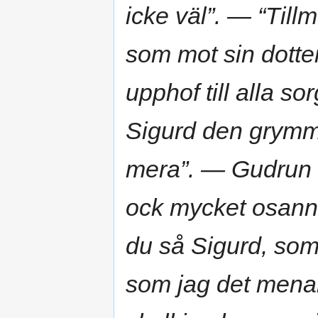
icke väl”. — “Tillm
som mot sin dotte
upphof till alla so
Sigurd den grymma
mera”. — Gudrun s
ock mycket osannt
du så Sigurd, som
som jag det menar