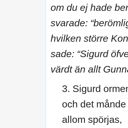
om du ej hade be
svarade: “berömli
hvilken större K
sade: “Sigurd öfv
värdt än allt Gunn
3. Sigurd orme
och det månde
allom spörjas,