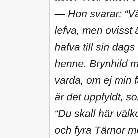
— Hon svarar: “Väl
lefva, men ovisst
hafva till sin dags
henne. Brynhild mä
varda, om ej min 
är det uppfyldt, s
“Du skall här vä
och fyra Tärnor 