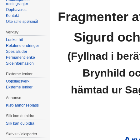
retningslinjer
Opphavsrett
Fragmenter a
Kontakt
Ofte stilte spørsmål
Verktøy
Sigurd och
Lenker hit
Relaterte endringer
Spesialsider
(Fyllnad i ber
Permanent lenke
Sideinformasjon
Brynhild oc
Eksterne lenker
Oppslagsverk
hämtad ur Sa
Eksterne lenker
Annonse
Kjøp annonseplass
Slik kan du bidra
Slik kan du bidra
Skriv ut / eksporter