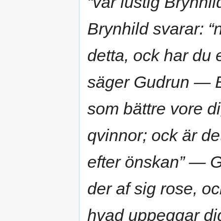
“var lustig Brynhi
Brynhild svarar: “n
detta, ock har du e
säger Gudrun — Br
som bättre vore di
qvinnor; ock är det
efter önskan” — Gu
der af sig rose, o
hvad uppeggar dig