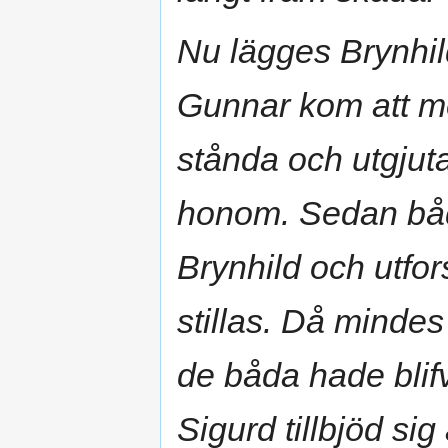
Nu lägges Brynhil
Gunnar kom att m
stånda och utgjuta
honom. Sedan bådo
Brynhild och utfo
stillas. Då minde
de båda hade blifv
Sigurd tillbjöd si