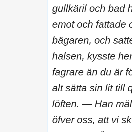
gullkäril och bad
emot och fattade 
bägaren, och satt
halsen, kysste he
fagrare än du är fö
alt sätta sin lit ti
löften. — Han mä
öfver oss, att vi s