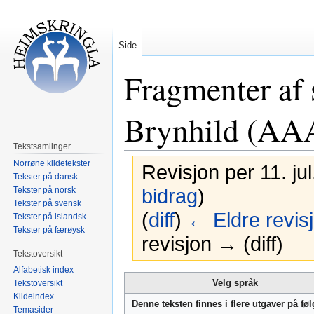
Side
Fragmenter af
Brynhild (AA
Tekstsamlinger
Norrøne kildetekster
Revisjon per 11. ju
Tekster på dansk
Tekster på norsk
bidrag
)
Tekster på svensk
(
diff
)
← Eldre revis
Tekster på islandsk
Tekster på færøysk
revisjon → (diff)
Tekstoversikt
Alfabetisk index
Hopp
Hopp
Velg språk
Tekstoversikt
til
til
Kildeindex
Denne teksten finnes i flere utgaver på fø
navigering
søk
Temasider