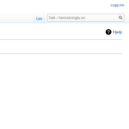
Logg inn
Søk
Les
Hjelp