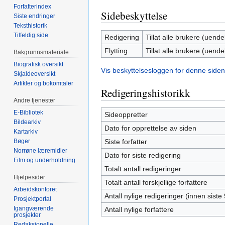
Forfatterindex
Sidebeskyttelse
Siste endringer
Teksthistorik
Tilfeldig side
Redigering
Tillat alle brukere (uendel
Flytting
Tillat alle brukere (uendel
Bakgrunnsmateriale
Biografisk oversikt
Vis beskyttelsesloggen for denne siden
Skjaldeoversikt
Artikler og bokomtaler
Redigeringshistorikk
Andre tjenester
E-Bibliotek
Sideoppretter
Bildearkiv
Dato for opprettelse av siden
Kartarkiv
Bøger
Siste forfatter
Norrøne læremidler
Dato for siste redigering
Film og underholdning
Totalt antall redigeringer
Hjelpesider
Totalt antall forskjellige forfattere
Arbeidskontoret
Antall nylige redigeringer (innen siste
Prosjektportal
Igangværende
Antall nylige forfattere
prosjekter
Redaksjonelle