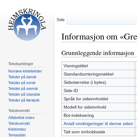
Side
Informasjon om «Grett
Grunnleggende informasjon
Hopp
Hopp
til
til
Tekstsamlinger
navigering
søk
Visningstittel
Norrøne kildetekster
Standardsorteringsnøkkel
Tekster på dansk
Sidestørrelse (i bytes)
Tekster på norsk
Tekster på svensk
Side-ID
Tekster på islandsk
Språk for sideinnholdet
Tekster på færøysk
Modell for sideinnhold
Tekstoversikt
Bot-indeksering
Alfabetisk index
Antall omdirigeringer til denne siden
Tekstoversikt
Kildeindex
Talt som innholdsside
Temasider