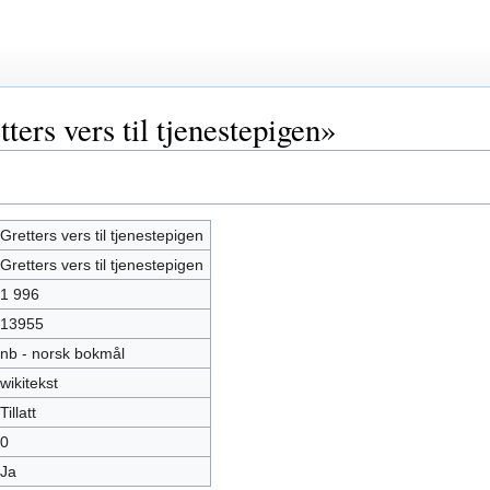
ers vers til tjenestepigen»
Gretters vers til tjenestepigen
Gretters vers til tjenestepigen
1 996
13955
nb - norsk bokmål
wikitekst
Tillatt
0
Ja