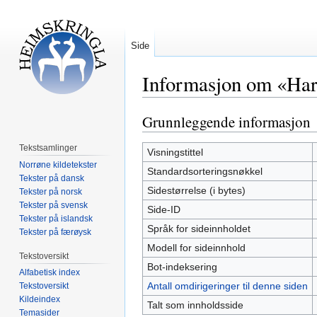
Side
Informasjon om «Har
Grunnleggende informasjon
Hopp
Hopp
til
til
Tekstsamlinger
navigering
søk
Visningstittel
Norrøne kildetekster
Standardsorteringsnøkkel
Tekster på dansk
Sidestørrelse (i bytes)
Tekster på norsk
Tekster på svensk
Side-ID
Tekster på islandsk
Språk for sideinnholdet
Tekster på færøysk
Modell for sideinnhold
Tekstoversikt
Bot-indeksering
Alfabetisk index
Antall omdirigeringer til denne siden
Tekstoversikt
Kildeindex
Talt som innholdsside
Temasider