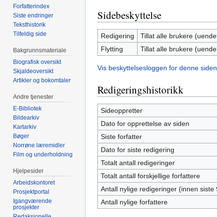
Forfatterindex
Sidebeskyttelse
Siste endringer
Teksthistorik
Tilfeldig side
Redigering
Tillat alle brukere (uendel
Flytting
Tillat alle brukere (uendel
Bakgrunnsmateriale
Biografisk oversikt
Vis beskyttelsesloggen for denne siden
Skjaldeoversikt
Artikler og bokomtaler
Redigeringshistorikk
Andre tjenester
E-Bibliotek
Sideoppretter
Bildearkiv
Dato for opprettelse av siden
Kartarkiv
Bøger
Siste forfatter
Norrøne læremidler
Dato for siste redigering
Film og underholdning
Totalt antall redigeringer
Hjelpesider
Totalt antall forskjellige forfattere
Arbeidskontoret
Antall nylige redigeringer (innen siste
Prosjektportal
Igangværende
Antall nylige forfattere
prosjekter
Redaksjonelle