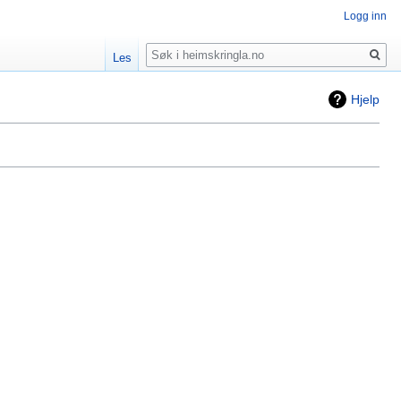
Logg inn
Søk
Les
Hjelp