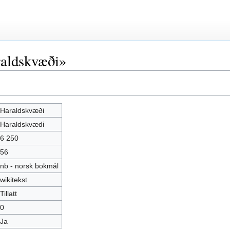
aldskvæði»
Haraldskvæði
Haraldskvædi
6 250
56
nb - norsk bokmål
wikitekst
Tillatt
0
Ja