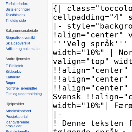
Forfatterindex
Siste endringer
Teksthistorik
Tilfeldig side
Bakgrunnsmateriale
Biografisk oversikt
Skjaldeoversikt
Artikler og bokomtaler
Andre tjenester
E-Bibliotek
Bildearkiv
Kartarkiv
Bøger
Norrøne læremidler
Film og underholdning
Hjelpesider
Arbeidskontoret
Prosjektportal
Igangværende
prosjekter
Redaksjonelle