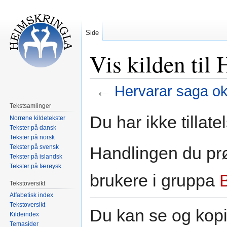
Side
Vis kilden til
←
Hervarar saga ok
Tekstsamlinger
Hopp
Hopp
Du har ikke tillate
Norrøne kildetekster
til
til
Tekster på dansk
navigering
søk
Tekster på norsk
Tekster på svensk
Handlingen du prø
Tekster på islandsk
Tekster på færøysk
brukere i gruppa
Tekstoversikt
Alfabetisk index
Tekstoversikt
Du kan se og kopi
Kildeindex
Temasider