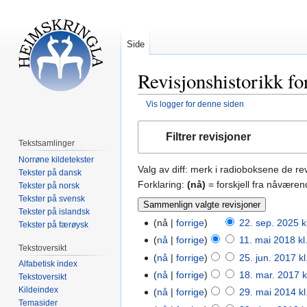
Side
Revisjonshistorikk f
Vis logger for denne siden
Hopp
Hopp
Filtrer revisjoner
til
til
Tekstsamlinger
navigering
søk
Norrøne kildetekster
Valg av diff: merk i radioboksene de r
Tekster på dansk
Forklaring:
(nå)
= forskjell fra nåværen
Tekster på norsk
Tekster på svensk
Tekster på islandsk
nå
forrige
22. sep. 2025 k
Tekster på færøysk
nå
forrige
11. mai 2018 kl
Tekstoversikt
nå
forrige
25. jun. 2017 kl
Alfabetisk index
nå
forrige
18. mar. 2017 k
Tekstoversikt
Kildeindex
nå
forrige
29. mai 2014 kl
Temasider