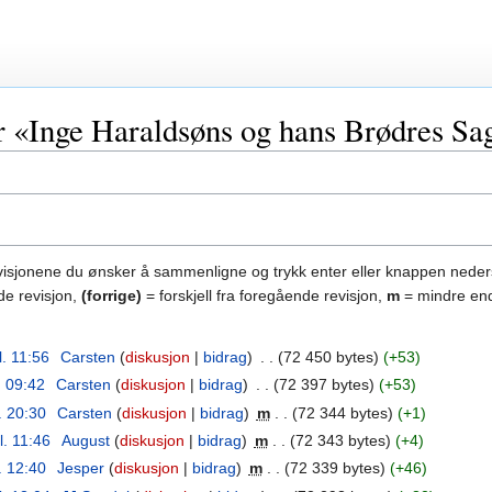
or «Inge Haraldsøns og hans Brødres Sa
evisjonene du ønsker å sammenligne og trykk enter eller knappen neder
de revisjon,
(forrige)
= forskjell fra foregående revisjon,
m
= mindre end
l. 11:56
‎
Carsten
diskusjon
bidrag
‎
72 450 bytes
+53
. 09:42
‎
Carsten
diskusjon
bidrag
‎
72 397 bytes
+53
. 20:30
‎
Carsten
diskusjon
bidrag
‎
m
72 344 bytes
+1
l. 11:46
‎
August
diskusjon
bidrag
‎
m
72 343 bytes
+4
. 12:40
‎
Jesper
diskusjon
bidrag
‎
m
72 339 bytes
+46