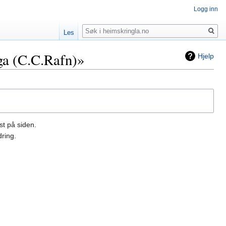
Logg inn
Søk
Les
ga (C.C.Rafn)»
Hjelp
st på siden.
ring.