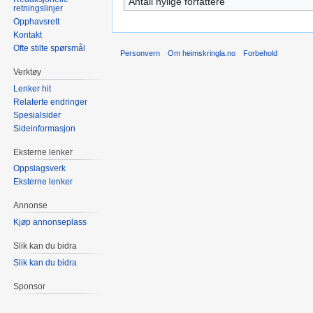
Antall nylige forfattere
retningslinjer
Opphavsrett
Kontakt
Ofte stilte spørsmål
Personvern
Om heimskringla.no
Forbehold
Verktøy
Lenker hit
Relaterte endringer
Spesialsider
Sideinformasjon
Eksterne lenker
Oppslagsverk
Eksterne lenker
Annonse
Kjøp annonseplass
Slik kan du bidra
Slik kan du bidra
Sponsor