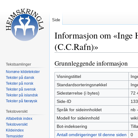
Side
Informasjon om «Inge 
(C.C.Rafn)»
Grunnleggende informasjon
Hopp
Hopp
Tekstsamlinger
til
til
Norrøne kildetekster
navigering
søk
Visningstittel
Ing
Tekster på dansk
Tekster på norsk
Standardsorteringsnøkkel
Ing
Tekster på svensk
Sidestørrelse (i bytes)
72 
Tekster på islandsk
Tekster på færøysk
Side-ID
133
Språk for sideinnholdet
nb 
Tekstoversikt
Modell for sideinnhold
wiki
Alfabetisk index
Tekstoversikt
Bot-indeksering
Tilla
Kildeindex
Antall omdirigeringer til denne siden
0
Temasider