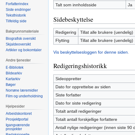
Forfatterindex
Talt som innholdsside
Ja
Siste endringer
Teksthistorik
Sidebeskyttelse
Tilfeldig side
Bakgrunnsmateriale
Redigering
Tillat alle brukere (uendelig)
Biografisk oversikt
Flytting
Tillat alle brukere (uendelig)
Skjaldeoversikt
Artikler og bokomtaler
Vis beskyttelsesloggen for denne siden.
Andre tjenester
Redigeringshistorikk
E-Bibliotek
Bildearkiv
Sideoppretter
Kartarkiv
Bøger
Dato for opprettelse av siden
Norrøne læremidler
Siste forfatter
Film og underholdning
Dato for siste redigering
Hjelpesider
Totalt antall redigeringer
Arbeidskontoret
Totalt antall forskjellige forfattere
Prosjektportal
Igangværende
Antall nylige redigeringer (innen siste 90 
prosjekter
Redaksjonelle