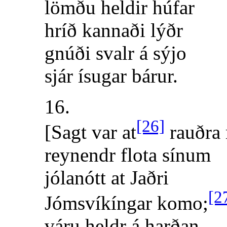
lömðu heldir húfar
hríð kannaði lýðr
gnúði svalr á sýjo
sjár ísugar bárur.
16.
[26]
[Sagt var at
rauðra 
reynendr flota sínum
jólanótt at Jaðri
[2
Jómsvíkíngar komo;
váru heldr á harðan