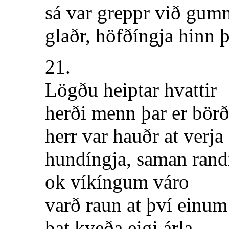
sá var greppr við gum
glaðr, höfðíngja hinn þ
21.
Lögðu heiptar hvattir
herði menn þar er börð
herr var hauðr at verja
hundíngja, saman rand
ok víkíngum váro
varð raun at því einum
þat kveða eigi árla