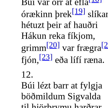
Búi var örr at efla
[19]
órækinn þrek
slíka
hétuzt þeir af hauðri
Hákun reka fíkjom,
[20]
[2
grimm
var frægra
[23]
fjón,
eða lífí ræna.
12.
Búi lézt barr at fylgja
böðmildum Sigvalda
til hjörþrymu harðrar