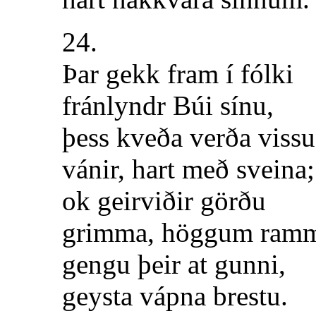
24.
Þar gekk fram í fólki
fránlyndr Búi sínu,
þess kveða verða vissu
vánir, hart með sveina;
ok geirviðir görðu
grimma, höggum ramm
gengu þeir at gunni,
geysta vápna brestu.