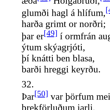
æða
Hölgabrúði,
[
glumði hagl á hlífum,
harða grimt or norðri;
[49]
þar er
í ormfrán au
ýtum skýagrjóti,
þí knátti ben blasa,
barði hreggi keyrðu.
32.
[50]
Þar
var þörfum mei
þrekförluðum jarli,