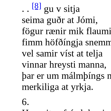
[8]
. .
gu v sitja
seima guðr at Jómi,
fögur rænir mik flaumi
fimm höfðíngja snemm
vel samir víst at telja
vinnar hreysti manna,
þar er um málmþíngs 
merkiliga at yrkja.
6.