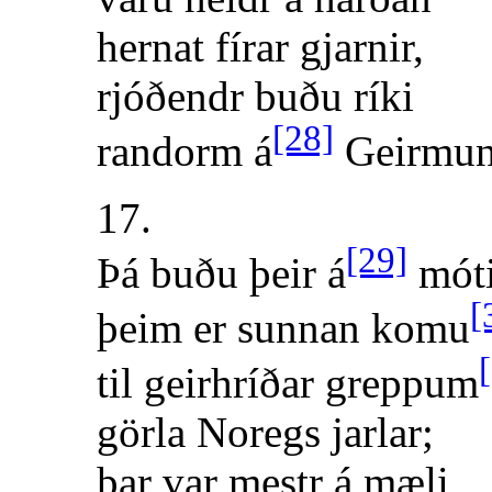
hernat fírar gjarnir,
rjóðendr buðu ríki
[28]
randorm á
Geirmun
17.
[29]
Þá buðu þeir á
mót
[
þeim er sunnan komu
til geirhríðar greppum
görla Noregs jarlar;
þar var mestr á mæli