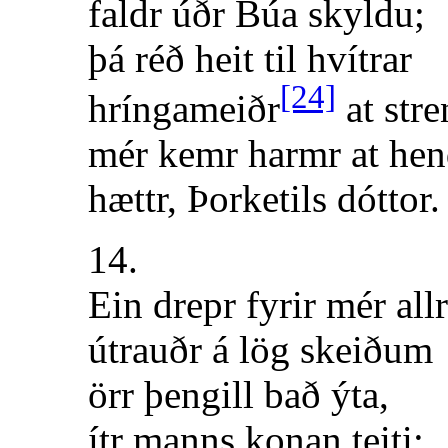
faldr úðr Búa skyldu;
þá réð heit til hvítrar
[24]
hríngameiðr
at stre
mér kemr harmr at hen
hættr, Þorketils dóttor.
14.
Ein drepr fyrir mér allr
útrauðr á lög skeiðum
örr þengill bað ýta,
ítr manns konan teiti;