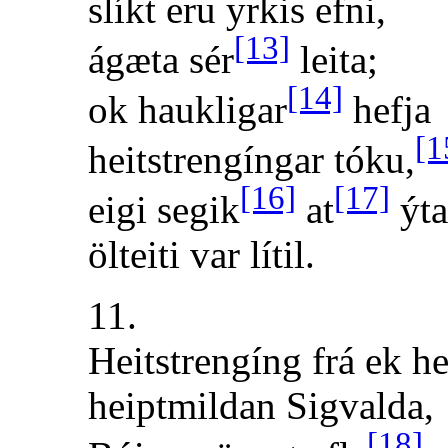
slíkt eru yrkis efni,
[13]
ágæta sér
leita;
[14]
ok haukligar
hefja
[1
heitstrengíngar tóku,
[16]
[17]
eigi segik
at
ýta
ölteiti var lítil.
11.
Heitstrengíng frá ek he
heiptmildan Sigvalda,
[18]