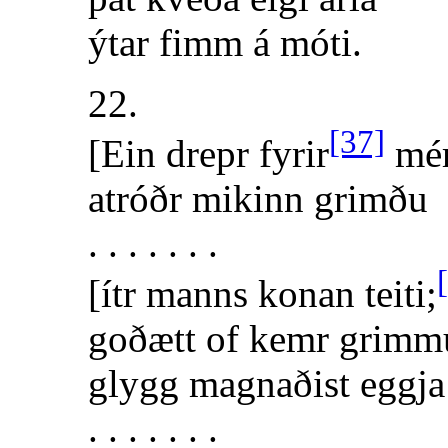
ýtar fimm á móti.
22.
[37]
[Ein drepr fyrir
mér
atróðr mikinn grimðu
. . . . . . .
[ítr manns konan teiti;
goðætt of kemr grimm
glygg magnaðist eggja
. . . . . . .