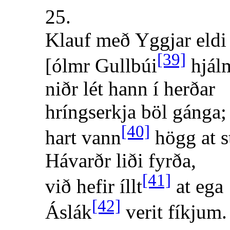
25.
Klauf með Yggjar eldi
[39]
[ólmr Gullbúi
hjál
niðr lét hann í herðar
hríngserkja böl gánga;
[40]
hart vann
högg at s
Hávarðr liði fyrða,
[41]
við hefir íllt
at ega
[42]
Áslák
verit fíkjum.