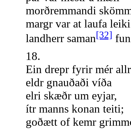
morðremmandi sköm
margr var at laufa leiki
[32]
landherr saman
fun
18.
Ein drepr fyrir mér allr
eldr gnauðaði víða
elri skæðr um eyjar,
ítr manns konan teiti;
goðætt of kemr grimm