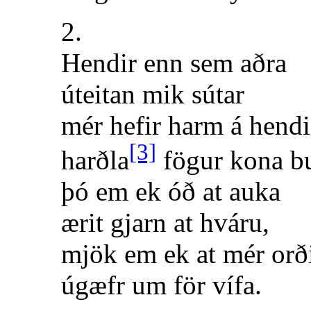
2.
Hendir enn sem aðra
úteitan mik sútar
mér hefir harm á hendi
[3]
harðla
fögur kona bu
þó em ek óð at auka
ærit gjarn at hváru,
mjök em ek at mér orð
úgæfr um för vífa.