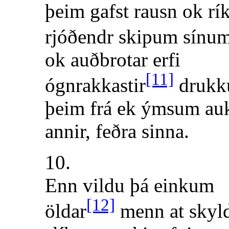
þeim gafst rausn ok rík
rjóðendr skipum sínum
ok auðbrotar erfi
[11]
ógnrakkastir
drukk
þeim frá ek ýmsum au
annir, feðra sinna.
10.
Enn vildu þá einkum
[12]
öldar
menn at skyl