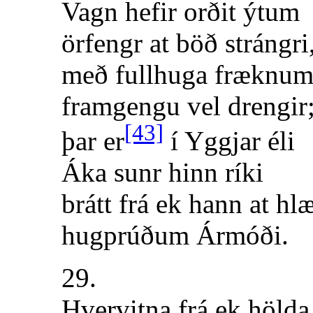
Vagn hefir orðit ýtum
örfengr at böð strángri
með fullhuga fræknu
framgengu vel drengir
[43]
þar er
í Yggjar éli
Áka sunr hinn ríki
brátt frá ek hann at hl
hugprúðum Ármóði.
29.
Hvervitna frá ek hölda