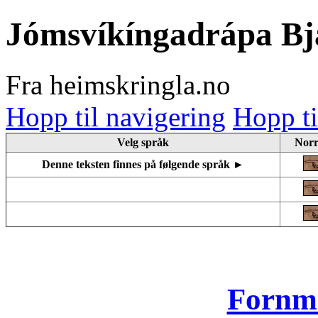
Jómsvíkíngadrápa Bj
Fra heimskringla.no
Hopp til navigering
Hopp ti
Velg språk
Norr
Denne teksten finnes på følgende språk ►
Fornm