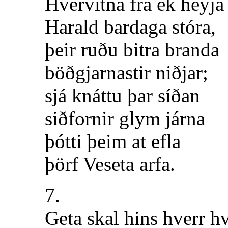
Hvervitna frá ek heyja
Harald bardaga stóra,
þeir ruðu bitra branda
böðgjarnastir niðjar;
sjá knáttu þar síðan
siðfornir glym járna
þótti þeim at efla
þörf Veseta arfa.
7.
Geta skal hins hverr h