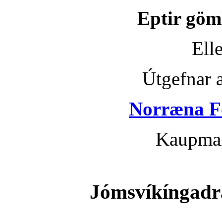
Eptir gö
Elle
Útgefnar a
Norræna F
Kaupma
Jómsvíkíngadr