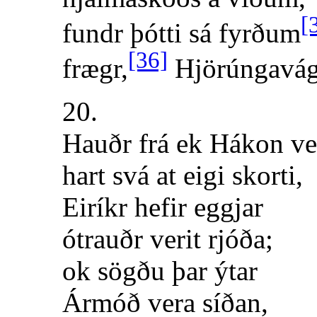
[
fundr þótti sá fyrðum
[36]
frægr,
Hjörúngavág
20.
Hauðr frá ek Hákon ve
hart svá at eigi skorti,
Eiríkr hefir eggjar
ótrauðr verit rjóða;
ok sögðu þar ýtar
Ármóð vera síðan,