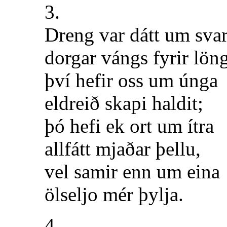
3.
Dreng var dátt um svar
dorgar vángs fyrir lön
því hefir oss um únga
eldreið skapi haldit;
þó hefi ek ort um ítra
allfátt mjaðar þellu,
vel samir enn um eina
ölseljo mér þylja.
4.