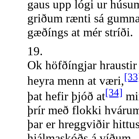
gaus upp lógi ur húsu
griðum rænti sá gumna
gæðíngs at mér stríði.
19.
Ok höfðíngjar hraustir
[33
heyra menn at væri,
[34]
þat hefir þjóð at
mi
þrír með flokki hváru
þar er hreggviðir hittus
hjálmaskóðs á víðum,