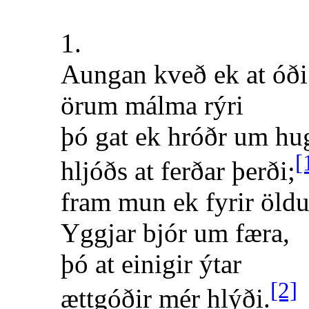
1.
Aungan kveð ek at óði
örum málma rýri
þó gat ek hróðr um hu
[
hljóðs at ferðar þerði;
fram mun ek fyrir öld
Yggjar bjór um færa,
þó at einigir ýtar
[2]
ættgóðir mér hlýði.