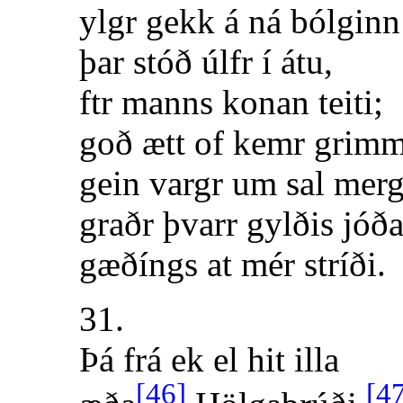
ylgr gekk á ná bólginn
þar stóð úlfr í átu,
ftr manns konan teiti;
goð ætt of kemr grim
gein vargr um sal merg
graðr þvarr gylðis jóða
gæðíngs at mér stríði.
31.
Þá frá ek el hit illa
[46]
[4