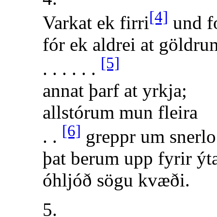
[4]
Varkat ek firri
und f
fór ek aldrei at göldru
[5]
. . . . . .
annat þarf at yrkja;
allstórum mun fleira
[6]
. .
greppr um snerlo
þat berum upp fyrir ýt
óhljóð sögu kvæði.
5.