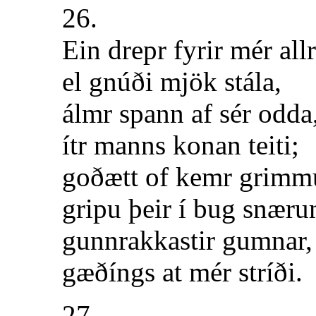
26.
Ein drepr fyrir mér allr
el gnúði mjök stála,
álmr spann af sér odda
ítr manns konan teiti;
goðætt of kemr grimm
gripu þeir í bug snær
gunnrakkastir gumnar,
gæðíngs at mér stríði.
27.