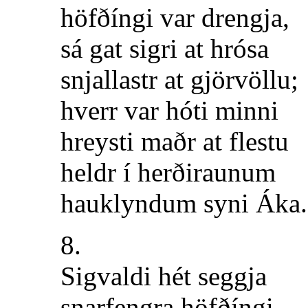
höfðíngi var drengja,
sá gat sigri at hrósa
snjallastr at gjörvöllu;
hverr var hóti minni
hreysti maðr at flestu
heldr í herðiraunum
hauklyndum syni Áka.
8.
Sigvaldi hét seggja
snarfengra höfðíngi,