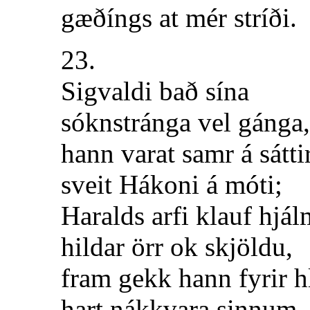
gæðíngs at mér stríði.
23.
Sigvaldi bað sína
sóknstránga vel gánga,
hann varat samr á sáttir
sveit Hákoni á móti;
Haralds arfi klauf hjá
hildar örr ok skjöldu,
fram gekk hann fyrir hl
hart nákkvara sinnum.