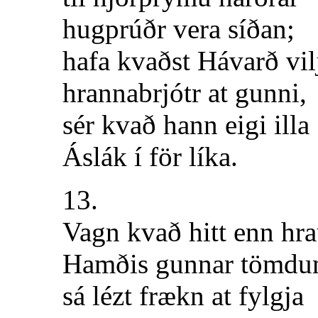
hugprúðr vera síðan;
hafa kvaðst Hávarð vil
hrannabrjótr at gunni,
sér kvað hann eigi illa
Áslák í för líka.
13.
Vagn kvað hitt enn hra
Hamðis gunnar tömd
sá lézt frækn at fylgja