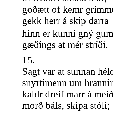
goðætt of kemr grimm
gekk herr á skip darra
hinn er kunni gný gum
gæðíngs at mér stríði.
15.
Sagt var at sunnan hél
snyrtimenn um hrannir
kaldr dreif marr á mei
morð báls, skipa stóli;