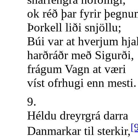
ok réð þar fyrir þegn
Þorkell liði snjöllu;
Búi var at hverjum hja
harðráðr með Sigurði,
frágum Vagn at væri
víst ofrhugi enn mesti.
9.
Héldu dreyrgrá darra
[
Danmarkar til sterkir,