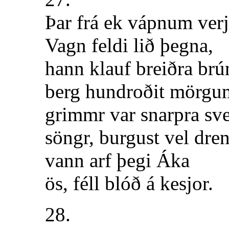
Þar frá ek vápnum verj
Vagn feldi lið þegna,
hann klauf breiðra brú
berg hundroðit mörgu
grimmr var snarpra sv
söngr, burgust vel dren
vann arf þegi Áka
ös, féll blóð á kesjor.
28.