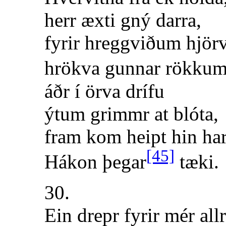
herr æxti gný darra,
fyrir hreggviðum hjör
hrökva gunnar rökkum
áðr í örva drífu
ýtum grimmr at blóta,
fram kom heipt hin ha
[45]
Hákon þegar
tæki.
30.
Ein drepr fyrir mér allr