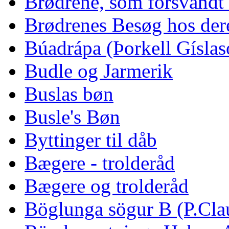
Brødrene, som forsvandt 
Brødrenes Besøg hos dere
Búadrápa (Þorkell Gíslas
Budle og Jarmerik
Buslas bøn
Busle's Bøn
Byttinger til dåb
Bægere - trolderåd
Bægere og trolderåd
Böglunga sögur B (P.Cla