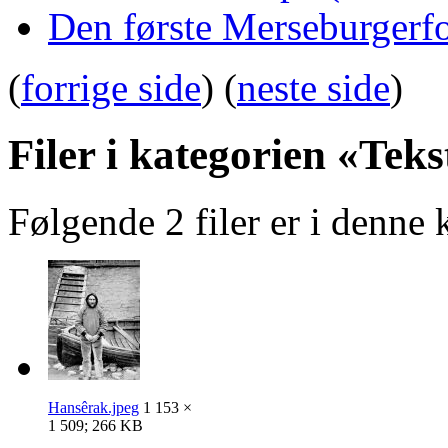
Den første Merseburgerf
(
forrige side
) (
neste side
)
Filer i kategorien «Tek
Følgende 2 filer er i denne k
Hansêrak.jpeg
1 153 ×
1 509; 266 KB