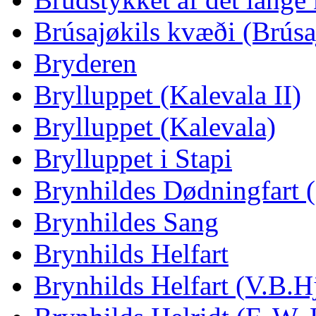
Brúsajøkils kvæði (Brúsa
Bryderen
Brylluppet (Kalevala II)
Brylluppet (Kalevala)
Brylluppet i Stapi
Brynhildes Dødningfart 
Brynhildes Sang
Brynhilds Helfart
Brynhilds Helfart (V.B.Hj