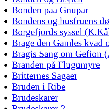
Bonden paa Gnupar
Bondens og husfruens d
Borgefjords syssel (K.Kå
Brage den Gamles kvad 
Bragis Sang om Gefion 
Branden på Flugumyre
Britternes Sagaer
Bruden i Ribe
Brudeskarer
Brudeskarer 2