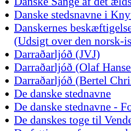
Danske Sange af det æld
Danske stedsnavne i Kny
Danskernes beskæftigelse
(Udsigt over den norsk-is
Darraðarljóð (JVJ)
Darraðarljóð (Olaf Hanse
Darraðarljóð (Bertel Chr
De danske stednavne
De danske stednavne - F
De danskes toge til Vend