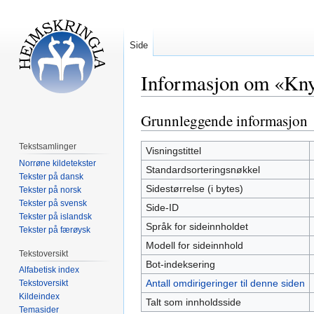
Side
Informasjon om «Kny
Grunnleggende informasjon
Hopp
Hopp
til
til
Tekstsamlinger
navigering
søk
Visningstittel
Norrøne kildetekster
Standardsorteringsnøkkel
Tekster på dansk
Sidestørrelse (i bytes)
Tekster på norsk
Tekster på svensk
Side-ID
Tekster på islandsk
Språk for sideinnholdet
Tekster på færøysk
Modell for sideinnhold
Tekstoversikt
Bot-indeksering
Alfabetisk index
Antall omdirigeringer til denne siden
Tekstoversikt
Kildeindex
Talt som innholdsside
Temasider