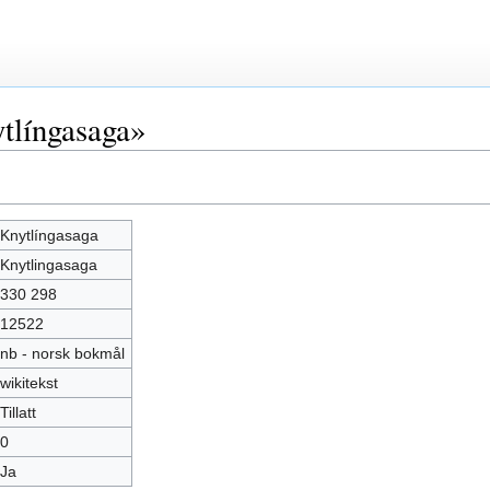
tlíngasaga»
Knytlíngasaga
Knytlingasaga
330 298
12522
nb - norsk bokmål
wikitekst
Tillatt
0
Ja