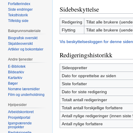
Forfatterindex
Sidebeskyttelse
Siste endringer
Teksthistorik
Tilfeldig side
Redigering
Tillat alle brukere (uendel
Flytting
Tillat alle brukere (uendel
Bakgrunnsmateriale
Biografisk oversikt
Vis beskyttelsesloggen for denne siden
Skjaldeoversikt
Artikler og bokomtaler
Redigeringshistorikk
Andre tjenester
E-Bibliotek
Sideoppretter
Bildearkiv
Dato for opprettelse av siden
Kartarkiv
Bøger
Siste forfatter
Norrøne læremidler
Dato for siste redigering
Film og underholdning
Totalt antall redigeringer
Hjelpesider
Totalt antall forskjellige forfattere
Arbeidskontoret
Antall nylige redigeringer (innen siste
Prosjektportal
Igangværende
Antall nylige forfattere
prosjekter
Redaksjonelle