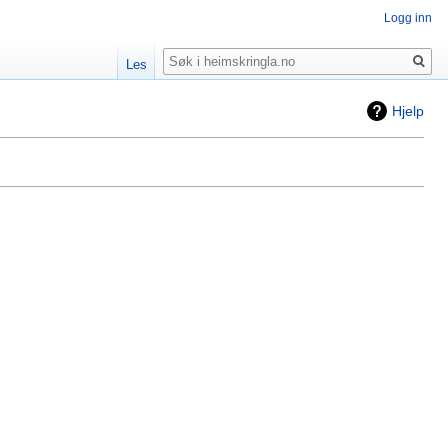
Logg inn
Søk
Les
Hjelp