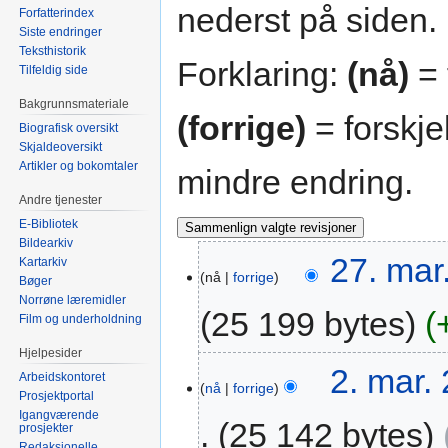
nederst på siden.
Forfatterindex
Siste endringer
Teksthistorik
Forklaring:
(nå)
= 
Tilfeldig side
Bakgrunnsmateriale
(forrige)
= forskje
Biografisk oversikt
Skjaldeoversikt
Artikler og bokomtaler
mindre endring.
Andre tjenester
E-Bibliotek
Bildearkiv
27. mar
Kartarkiv
nå
forrige
Bøger
Norrøne læremidler
25 199 bytes
Film og underholdning
Hjelpesider
2. mar.
Arbeidskontoret
nå
forrige
Prosjektportal
Igangværende
25 142 bytes
prosjekter
Redaksjonelle