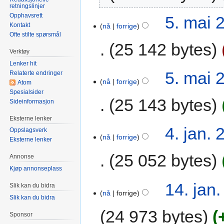
retningslinjer
Opphavsrett
5. mai 
Kontakt
nå
forrige
Ofte stilte spørsmål
25 142 bytes
Verktøy
Lenker hit
5. mai 
Relaterte endringer
nå
forrige
Atom
Spesialsider
25 143 bytes
Sideinformasjon
Eksterne lenker
4. jan. 
Oppslagsverk
nå
forrige
Eksterne lenker
25 052 bytes
Annonse
Kjøp annonseplass
14. jan.
Slik kan du bidra
nå
forrige
Slik kan du bidra
24 973 bytes
Sponsor