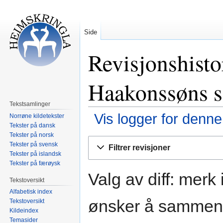
Side
Revisjonshist
Haakonssøns 
Tekstsamlinger
Vis logger for denne
Norrøne kildetekster
Tekster på dansk
Tekster på norsk
Hopp
Hopp
Tekster på svensk
Filtrer revisjoner
til
til
Tekster på islandsk
navigering
søk
Tekster på færøysk
Valg av diff: merk
Tekstoversikt
Alfabetisk index
ønsker å sammenli
Tekstoversikt
Kildeindex
Temasider