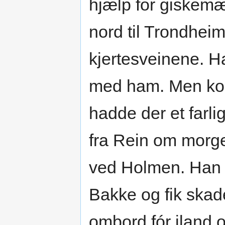
hjælp for giskem
nord til Trondheim
kjertesveinene. Ha
med ham. Men kon
hadde der et farl
fra Rein om morge
ved Holmen. Han st
Bakke og fik ska
ombord fór iland 