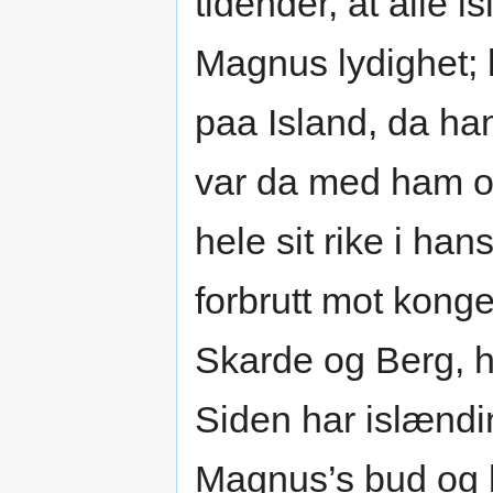
tidender, at alle 
Magnus lydighet; 
paa Island, da han
var da med ham og
hele sit rike i h
forbrutt mot kong
Skarde og Berg, h
Siden har islændin
Magnus’s bud og ba