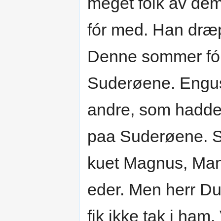
meget folk av dem
fór med. Han dræ
Denne sommer fór 
Suderøene. Engus
andre, som hadde
paa Suderøene. Sk
kuet Magnus, Manve
eder. Men herr Du
fik ikke tak i ham