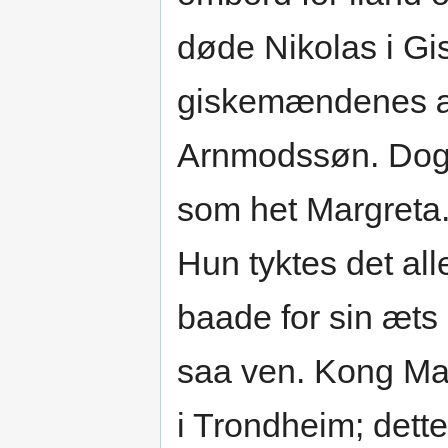
døde Nikolas i Gi
giskemændenes æt
Arnmodssøn. Dog h
som het Margreta. H
Hun tyktes det alle
baade for sin æts 
saa ven. Kong Ma
i Trondheim; dette