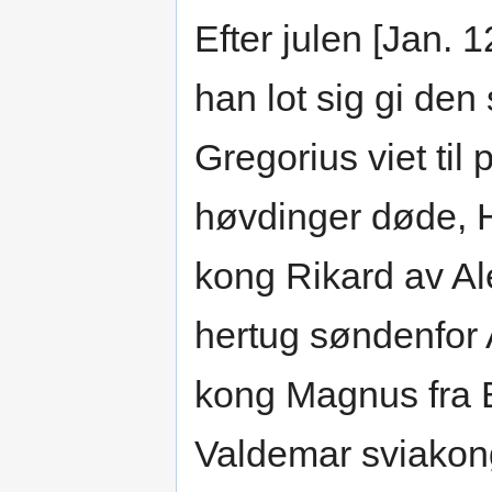
Efter julen [Jan.
han lot sig gi den 
Gregorius viet ti
høvdinger døde, H
kong Rikard av Ale
hertug søndenfor 
kong Magnus fra B
Valdemar sviakon