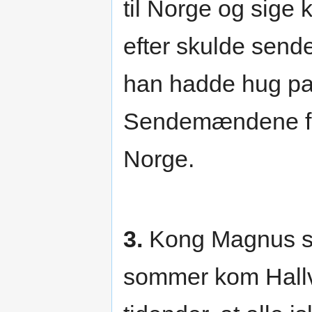
til Norge og sig
efter skulde send
han hadde hug paa
Sendemændene fór
Norge.
3.
Kong Magnus s
sommer kom Hallva