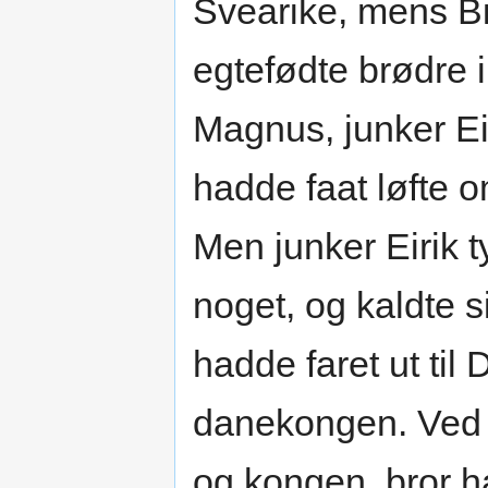
Svearike, mens Bir
egtefødte brødre i
Magnus, junker Ei
hadde faat løfte o
Men junker Eirik t
noget, og kaldte s
hadde faret ut ti
danekongen. Ved 
og kongen, bror h