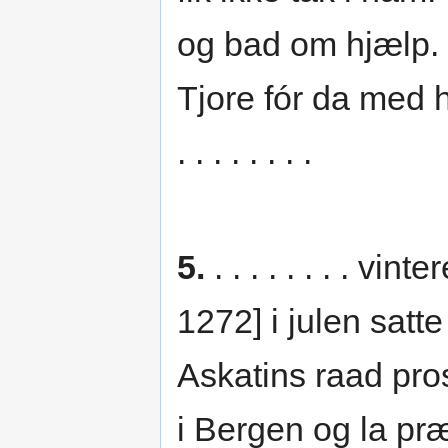
og bad om hjælp. 
Tjore fór da med 
. . . . . . . .
5.
. . . . . . . . vi
1272] i julen sat
Askatins raad pro
i Bergen og la pr