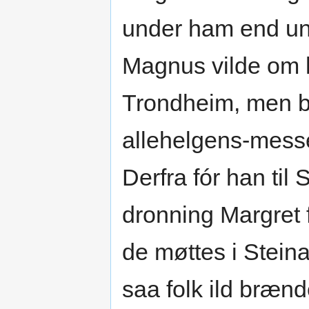
under ham end un
Magnus vilde om hø
Trondheim, men bl
allehelgens-messe (
Derfra fór han til 
dronning Margret 
de møttes i Stein
saa folk ild bræn