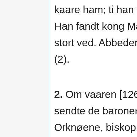
kaare ham; ti han
Han fandt kong Ma
stort ved. Abbede
(2).
2.
Om vaaren [1264
sendte de barone
Orknøene, biskop 