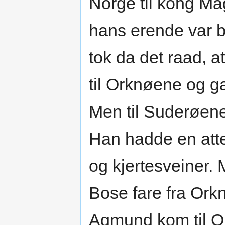
Norge til kong Ma
hans erende var b
tok da det raad,
til Orknøene og g
Men til Suderøene
Han hadde en att
og kjertesveiner.
Bose fare fra Ork
Agmund kom til Or