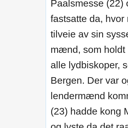
Paalsmesse (22)
fastsatte da, hvo
tilveie av sin syssel
mænd, som holdt 
alle lydbiskoper, 
Bergen. Der var og
lendermænd komme
(23) hadde kong 
og lyste da det r