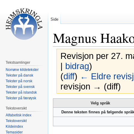
Side
Magnus Haako
Revisjon per 27. m
Tekstsamlinger
|
bidrag
)
Norrøne kildetekster
(
diff
)
← Eldre revis
Tekster på dansk
Tekster på norsk
revisjon → (diff)
Tekster på svensk
Tekster på islandsk
Tekster på færøysk
Hopp
Hopp
Velg språk
til
til
Tekstoversikt
Denne teksten finnes på følgende språ
navigering
søk
Alfabetisk index
Tekstoversikt
Kildeindex
Temasider