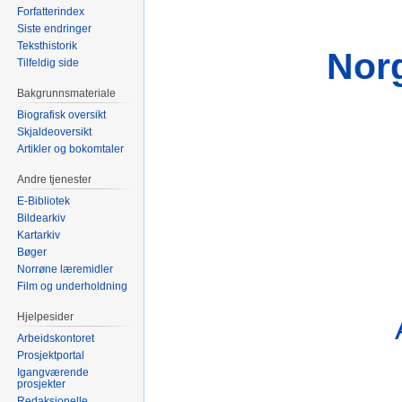
Forfatterindex
Siste endringer
Teksthistorik
Nor
Tilfeldig side
Bakgrunnsmateriale
Biografisk oversikt
Skjaldeoversikt
Artikler og bokomtaler
Andre tjenester
E-Bibliotek
Bildearkiv
Kartarkiv
Bøger
Norrøne læremidler
Film og underholdning
Hjelpesider
Arbeidskontoret
Prosjektportal
Igangværende
prosjekter
Redaksjonelle