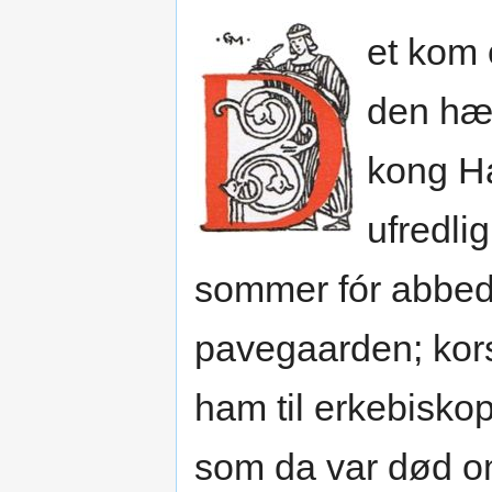
et kom 
den hær
kong Ha
ufredli
sommer fór abbed B
pavegaarden; kors
ham til erkebisko
som da var død o