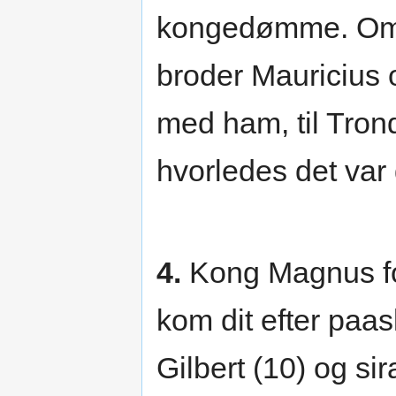
kongedømme. Om v
broder Mauricius 
med ham, til Tro
hvorledes det var
4.
Kong Magnus fó
kom dit efter paa
Gilbert (10) og sir