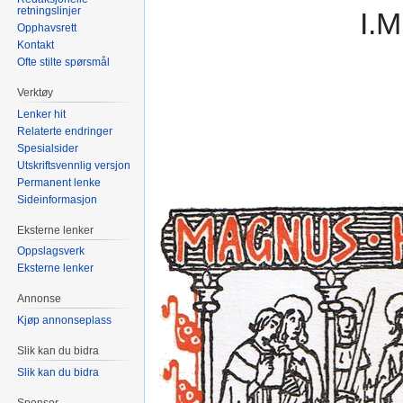
retningslinjer
I.M
Opphavsrett
Kontakt
Ofte stilte spørsmål
Verktøy
Lenker hit
Relaterte endringer
Spesialsider
Utskriftsvennlig versjon
Permanent lenke
Sideinformasjon
Eksterne lenker
Oppslagsverk
Eksterne lenker
Annonse
Kjøp annonseplass
Slik kan du bidra
Slik kan du bidra
Sponsor