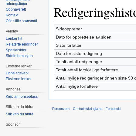
retningslinjer
Redigeringshist
Opphavsrett
Kontakt
Ofte stilte spørsmål
Sideoppretter
Verktøy
Dato for opprettelse av siden
Lenker hit
Relaterte endringer
Siste forfatter
Spesialsider
Dato for siste redigering
Sideinformasjon
Totalt antall redigeringer
Eksterne lenker
Totalt antall forskjellige forfattere
Oppslagsverk
Antall nylige redigeringer (innen siste 90 
Eksterne lenker
Antall nylige forfattere
Annonse
Kjøp annonseplass
Slik kan du bidra
Personvern
Om heimskringla.no
Forbehold
Slik kan du bidra
Sponsor