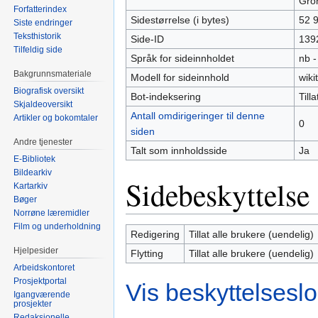
Grö
Forfatterindex
Sidestørrelse (i bytes)
52 
Siste endringer
Teksthistorik
Side-ID
139
Tilfeldig side
Språk for sideinnholdet
nb -
Bakgrunnsmateriale
Modell for sideinnhold
wiki
Biografisk oversikt
Bot-indeksering
Tilla
Skjaldeoversikt
Antall omdirigeringer til denne
Artikler og bokomtaler
0
siden
Andre tjenester
Talt som innholdsside
Ja
E-Bibliotek
Bildearkiv
Sidebeskyttelse
Kartarkiv
Bøger
Norrøne læremidler
Film og underholdning
Redigering
Tillat alle brukere (uendelig)
Hjelpesider
Flytting
Tillat alle brukere (uendelig)
Arbeidskontoret
Prosjektportal
Vis beskyttelsesl
Igangværende
prosjekter
Redaksjonelle