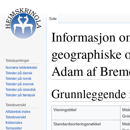
Side
Informasjon o
geographiske 
Tekstsamlinger
Adam af Brem
Norrøne kildetekster
Tekster på dansk
Tekster på norsk
Tekster på svensk
Grunnleggende 
Hopp
Hopp
Tekster på islandsk
til
til
Tekster på færøysk
navigering
søk
Tekstoversikt
Visningstittel
Mid
Alfabetisk index
Grö
Tekstoversikt
Kildeindex
Standardsorteringsnøkkel
Mid
Temasider