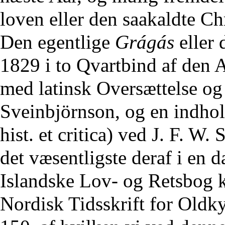
loven eller den saakaldte Ch
Den egentlige
Grágás
eller 
1829 i to Qvartbind af de
med latinsk Oversættelse og
Sveinbjörnson, og en indho
hist. et critica) ved J. F. W.
det væsentligste deraf i en
Islandske Lov- og Retsbog ka
Nordisk Tidsskrift for Oldk