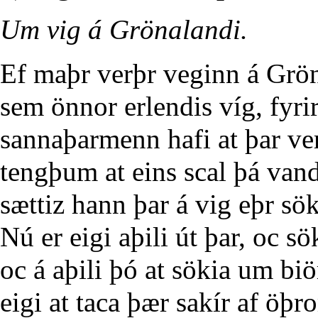
Um vig á Grönalandi.
Ef maþr verþr veginn á Gröna
sem önnor erlendis víg, fyrir 
sannaþarmenn hafi at þar ver
tengþum at eins scal þá vand
sættiz hann þar á vig eþr sök
Nú er eigi aþili út þar, oc sö
oc á aþili þó at sökia um bi
eigi at taca þær sakír af ö