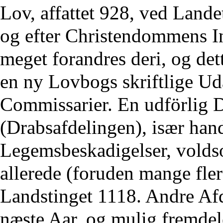
Lov, affattet 928, ved Lande
og efter Christendommens In
meget forandres deri, og det
en ny Lovbogs skriftlige Uda
Commissarier. En udförlig D
(Drabsafdelingen), især han
Legemsbeskadigelser, volds
allerede (foruden mange fle
Landstinget 1118. Andre Af
næste Aar, og mulig fremdele