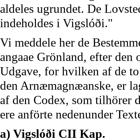
aldeles ugrundet. De Lovsted
indeholdes i Vigslóði."
Vi meddele her de Bestemm
angaae Grönland, efter den
Udgave, for hvilken af de t
den Arnæmagnæanske, er lag
af den Codex, som tilhörer d
ere anförte nedenunder Text
a) Vigslóði CII Kap.