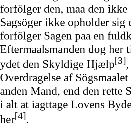
forfölger den, maa den ikke
Sagsöger ikke opholder sig
forfölger Sagen paa en ful
Eftermaalsmanden dog her t
[3]
ydet den Skyldige Hjælp
,
Overdragelse af Sögsmaalet 
anden Mand, end den rette S
i alt at iagttage Lovens By
[4]
her
.