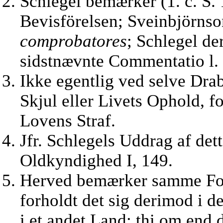
Schlegel bemærker (1. c. S. 
Bevisförelsen; Sveinbjörnso
comprobatores
; Schlegel d
sidstnævnte Commentatio l.
Ikke egentlig ved selve Dra
Skjul eller Livets Ophold, 
Lovens Straf.
Jfr. Schlegels Uddrag af dett
Oldkyndighed I, 149.
Herved bemærker samme Forfa
forholdt det sig derimod i d
i et andet Land; thi om end