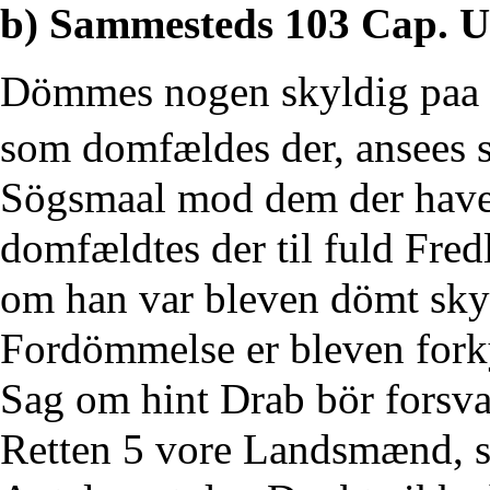
b) Sammesteds 103 Cap. Ud
Dömmes nogen skyldig paa 
som domfældes der, ansees s
Sögsmaal mod dem der have
domfældtes der til fuld Fred
om han var bleven dömt skyl
Fordömmelse er bleven fork
Sag om hint Drab bör forsvar
Retten 5 vore Landsmænd, s