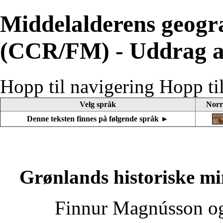
Middelalderens geogr
(CCR/FM) - Uddrag a
Hopp til navigering
Hopp ti
Velg språk
Norr
Denne teksten finnes på følgende språk ►
Grønlands historiske m
Finnur Magnússon
o