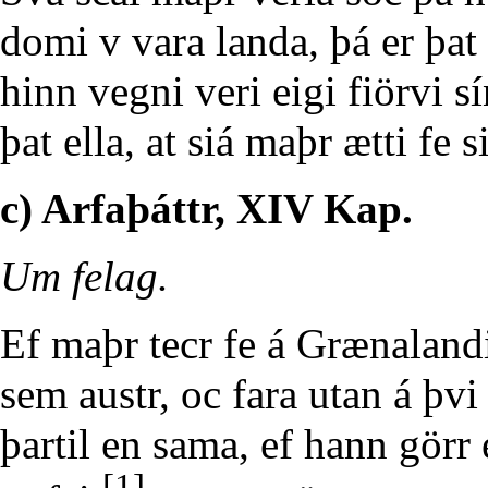
domi v vara landa, þá er þat
hinn vegni veri eigi fiörvi sí
þat ella, at siá maþr ætti fe si
c) Arfaþáttr, XIV Kap.
Um felag.
Ef maþr tecr fe á Grænalandi 
sem austr, oc fara utan á þvi 
þartil en sama, ef hann görr e
[1]