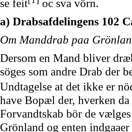
se feit
oc sva vörn.
a) Drabsafdelingens 102 Ca
Om Manddrab paa Grönlan
Dersom en Mand bliver dræb
söges som andre Drab der b
Undtagelse at det ikke er 
have Bopæl der, hverken da 
Forvandtskab bör de vælges 
Grönland og enten indgaaer 