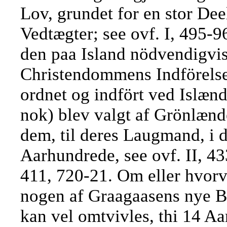
Lov, grundet for en stor Dee
Vedtægter; see ovf. I, 495-
den paa Island nödvendigvis
Christendommens Indförelse
ordnet og indfört ved Islæn
nok) blev valgt af Grönlænd
dem, til deres Laugmand, i d
Aarhundrede, see ovf. II, 43
411, 720-21. Om eller hvor
nogen af Graagaasens nye Be
kan vel omtvivles, thi 14 Aa