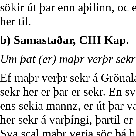
sökir út þar enn aþilinn, oc e
her til.
b) Samastaðar, CIII Kap.
Um þat (er) maþr verþr sek
Ef maþr verþr sekr á Grönal
sekr her er þar er sekr. En s
ens sekia mannz, er út þar va
her sekr á varþíngi, þartil er
Sva scal maþr veria söc þá he