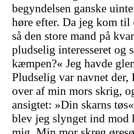
begyndelsen ganske uinter
høre efter. Da jeg kom ti
så den store mand på kva
pludselig interesseret og
kæmpen?« Jeg havde glemt
Pludselig var navnet der,
over af min mors skrig, 
ansigtet: »Din skarns tøs«
blev jeg slynget ind mod
mig. Min mor skreg øres