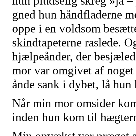
hun pludselig skreg »já –
gned hun håndfladerne m
oppe i en voldsom besætte
skindtapeterne raslede. O
hjælpeånder, der besjæle
mor var omgivet af noget 
ånde sank i dybet, lå hun
Når min mor omsider kom t
inden hun kom til hægter
Min opvækst var præget af