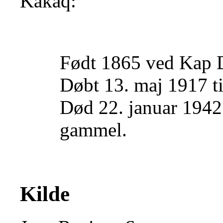
Kâkâq:
Født 1865 ved Kap 
Døbt 13. maj 1917 t
Død 22. januar 1942 
gammel.
Kilde