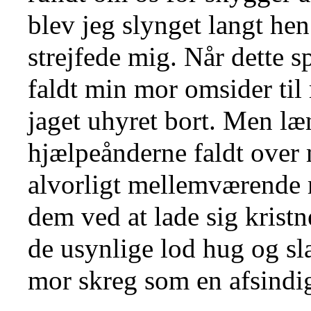
blev jeg slynget langt he
strejfede mig. Når dette s
faldt min mor omsider til
jaget uhyret bort. Men læ
hjælpeånderne faldt over
alvorligt mellemværende 
dem ved at lade sig kristn
de usynlige lod hug og s
mor skreg som en afsindi