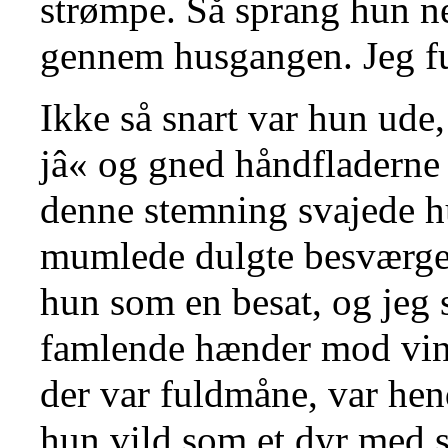
strømpe. Så sprang hun ne
gennem husgangen. Jeg ful
Ikke så snart var hun ude, 
jâ« og gned håndfladerne
denne stemning svajede 
mumlede dulgte besværgel
hun som en besat, og jeg 
famlende hænder mod vint
der var fuldmåne, var hend
hun vild som et dyr med s