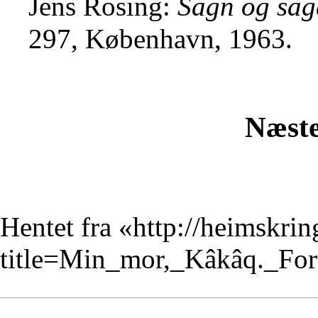
Jens Rosing:
Sagn og sag
297, København, 1963.
Næste
Hentet fra «
http://heimskrin
title=Min_mor,_Kâkâq._For