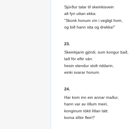
Sjúrður talar til skeinkisvein
alt fyri uttan ekka:
"Skonk honum vín i vegligt hom,
og bið hann sita og drekka!"
23.
Skeinkjarin gjördi, sum kongur bað,
tað fór eftir ván:
hesin stendur stolt riddarin,
einki svarar honum.
24.
Har kom inn ein annar maður,
hann var av öllum meiri,
konginum tókti lítlan tátt:
koma slíkir fleiri?