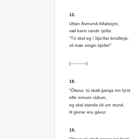
12.
Uttan Ásmundi Aðalssyni,
væl kann randir rjóða:
"Tó skal eg í Sjúrðar brúdleyp,
vil mær eingin bjóða!"
(----------)
18.
"Ólavur, tú skalt ganga inn fyrst
eftir mínum ráðum,
eg skal standa úti um stund,
til givnar eru gávur.
19.