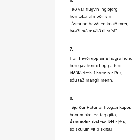
Tað var frúgvin Ingibjörg,
hon talar til móðir sín:
"Ásmund hevði eg kosið mær,
hevði tað staðið til mín!"
7.
Hon hevði upp sína høgru hond,
hon gav henni hógg á tenn:
blóðið dreiv í barmin niður,
sóu tað mangir menn.
8.
"Sjúrður Fótur er frægari kappi,
honum skal eg teg gifta,
Ásmundur skal teg ikki njóta,
so skulum vit tí skifta!"