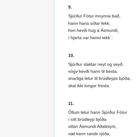
9.
Sjúrður Fótur moynna bað,
hann hana síðar fekk,
hon hevði hug á Ásmundi,
í hjarta var henni tekk´.
10.
Sjúrður slaktar neyt og seyð,
nógv hevði hann til besta,
snarliga letur til brúdleyps bjóða,
skal ikki longur fresta.
11.
Öllum letur hann Sjúrður Fótur
í sítt brúdleyp bjóða
uttan Ásmundi Aðalssyni,
væl kann randir rjóða.