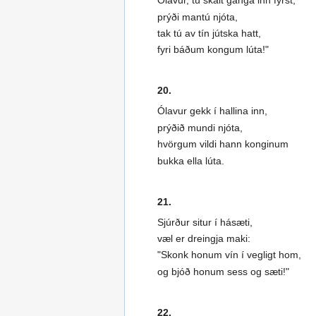
Olavur, tú skalt ganga inn fyrst,
prýði mantú njóta,
tak tú av tín jútska hatt,
fyri báðum kongum lúta!"
20.
Ólavur gekk í hallina inn,
prýðið mundi njóta,
hvörgum vildi hann konginum
bukka ella lúta.
21.
Sjúrður situr í hásæti,
væl er dreingja maki:
"Skonk honum vín í vegligt hom,
og bjóð honum sess og sæti!"
22.