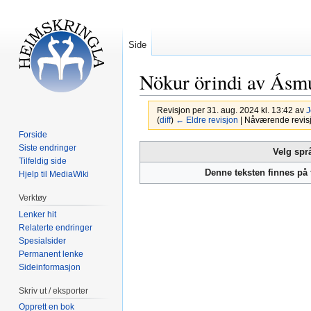
Side
Nökur örindi av Ásm
Revisjon per 31. aug. 2024 kl. 13:42 av
J
(
diff
)
← Eldre revisjon
| Nåværende revisjon
Forside
Hopp
Hopp
Siste endringer
Velg spr
Tilfeldig side
til
til
Denne teksten finnes på
Hjelp til MediaWiki
navigering
søk
Verktøy
Lenker hit
Relaterte endringer
Spesialsider
Permanent lenke
Sideinformasjon
Skriv ut / eksporter
Opprett en bok