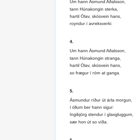
Um hann Ásmund Aðalsson,
tann Húnakongin sterka,
hartil Ólav, skósvein hans,
royndur í avreksverki.
4.
Um hann Ásmund Aðalsson,
tann Húnakongin stranga,
hartil Ólav, skósvein hans,
so frægur í róm at ganga.
5.
Ásmundur ríður út árla morgun,
í öllum ber hann sigur:
Ingibjörg stendur í glasgluggum,
sær hon út so víða.
6.