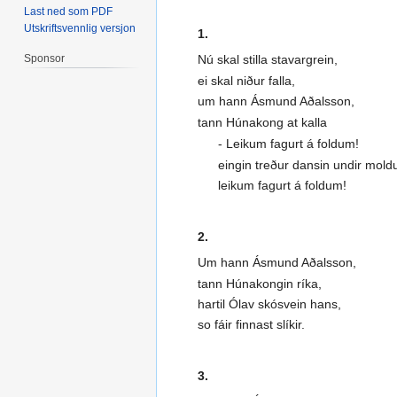
Last ned som PDF
Utskriftsvennlig versjon
1.
Sponsor
Nú skal stilla stavargrein,
ei skal niður falla,
um hann Ásmund Aðalsson,
tann Húnakong at kalla
- Leikum fagurt á foldum!
eingin treður dansin undir mold
leikum fagurt á foldum!
2.
Um hann Ásmund Aðalsson,
tann Húnakongin ríka,
hartil Ólav skósvein hans,
so fáir finnast slíkir.
3.