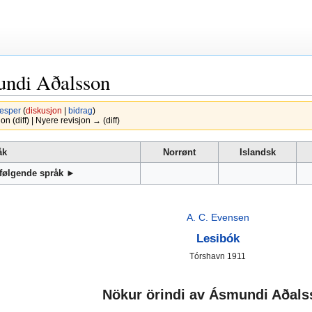
undi Aðalsson
esper
(
diskusjon
|
bidrag
)
 (diff) | Nyere revisjon → (diff)
åk
Norrønt
Islandsk
 følgende språk ►
A. C. Evensen
Lesibók
Tórshavn 1911
Nökur örindi av Ásmundi Aðals