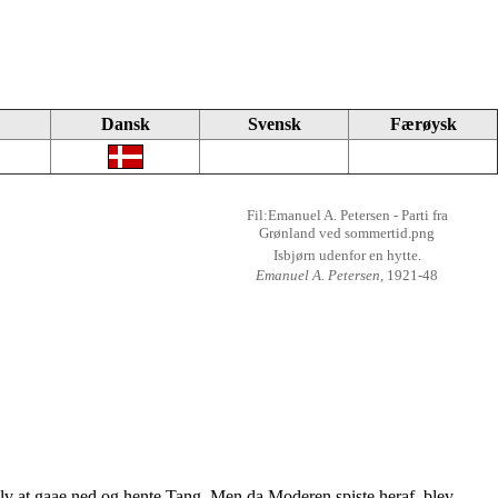
Dansk
Svensk
Færøysk
Fil:Emanuel A. Petersen - Parti fra
Grønland ved sommertid.png
Isbjørn udenfor en hytte.
Emanuel A. Petersen
, 1921-48
lv at gaae ned og hente Tang. Men da Moderen spiste heraf, blev