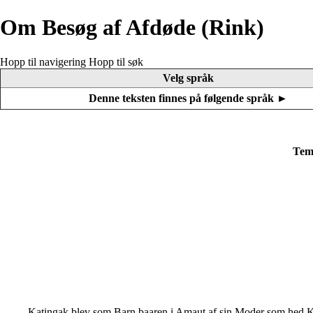
Om Besøg af Afdøde (Rink)
Hopp til navigering
Hopp til søk
Velg språk
Denne teksten finnes på følgende språk ►
Tema
Katingak blev som Barn baaren i Amaut af sin Moder som hed Kon