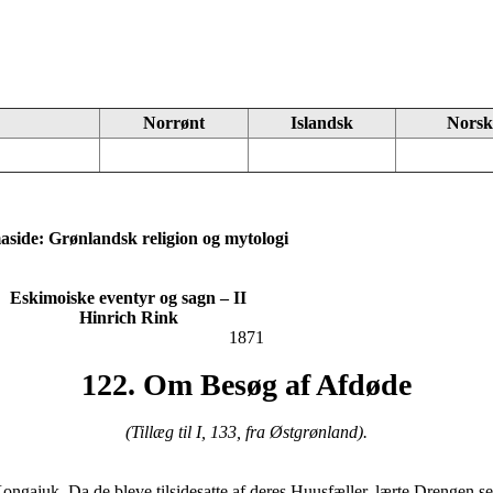
Norrønt
Islandsk
Norsk
side: Grønlandsk religion og mytologi
Eskimoiske eventyr og sagn – II
Hinrich Rink
1871
122. Om Besøg af Afdøde
(Tillæg til
I, 133
, fra Østgrønland).
gajuk. Da de bleve tilsidesatte af deres Huusfæller, lærte Drengen se