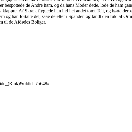
r bespottede de Andre ham, og da hans Moder døde, lode de ham gansk
v klappre. Af Skræk flygtede han ind i et andet tomt Telt, og hørte de
jem og han fortalte det, saae de efter i Spanden og fandt den fuld 
am til de Afdødes Boliger.
døde_(Rink)&oldid=75648
»