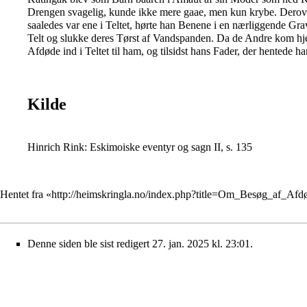
Drengen svagelig, kunde ikke mere gaae, men kun krybe. Derove
saaledes var ene i Teltet, hørte han Benene i en nærliggende Gra
Telt og slukke deres Tørst af Vandspanden. Da de Andre kom h
Afdøde ind i Teltet til ham, og tilsidst hans Fader, der hentede h
Kilde
Hinrich Rink: Eskimoiske eventyr og sagn II, s. 135
Hentet fra «
http://heimskringla.no/index.php?title=Om_Besøg_af_Af
Denne siden ble sist redigert 27. jan. 2025 kl. 23:01.