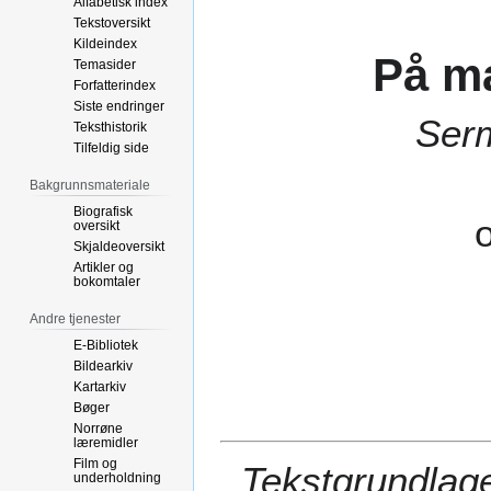
Alfabetisk index
Tekstoversikt
Kildeindex
På ma
Temasider
Forfatterindex
Siste endringer
Serm
Teksthistorik
Tilfeldig side
Bakgrunnsmateriale
Biografisk
oversikt
Skjaldeoversikt
Artikler og
bokomtaler
Andre tjenester
E-Bibliotek
Bildearkiv
Kartarkiv
Bøger
Norrøne
læremidler
Film og
Tekstgrundlage
underholdning