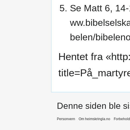
Se
Matt 6, 14
Hentet fra «
http
title=På_marty
Denne siden ble sis
Personvern
Om heimskringla.no
Forbehold