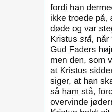
fordi han derme
ikke troede på, 
døde og var ste
Kristus
stå
, når
Gud Faders højr
men den, som vil
at Kristus sidde
siger, at han s
så ham stå, fordi
overvinde jøder