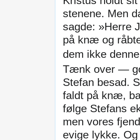
Kristus holdt s
stenene. Men da
sagde: »Herre J
på knæ og råbte
dem ikke denne
Tænk over — go
Stefan besad. S
faldt på knæ, ba
følge Stefans 
men vores fjen
evige lykke. Og