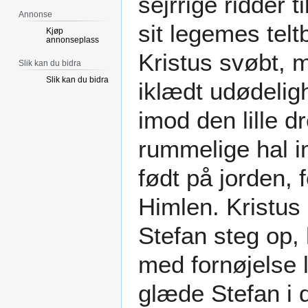
sejrrige ridder t
Annonse
sit legemes telt
Kjøp
annonseplass
Kristus svøbt, 
Slik kan du bidra
Slik kan du bidra
iklædt udødelig
imod den lille d
rummelige hal im
født på jorden, f
Himlen. Kristus 
Stefan steg op, 
med fornøjelse 
glæde Stefan i d