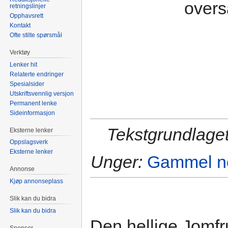
overs
retningslinjer
Opphavsrett
Kontakt
Ofte stilte spørsmål
Verktøy
Lenker hit
Relaterte endringer
Spesialsider
Utskriftsvennlig versjon
Permanent lenke
Sideinformasjon
Tekstgrundlaget
Eksterne lenker
Oppslagsverk
Eksterne lenker
Unger:
Gammel no
Annonse
Kjøp annonseplass
Slik kan du bidra
Slik kan du bidra
Den hellige Jomfr
Sponsor