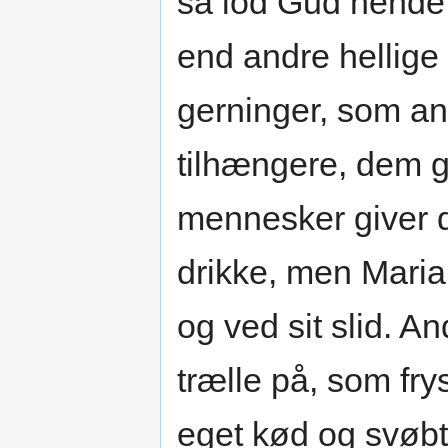
så lod Gud hende
end andre hellige
gerninger, som a
tilhængere, dem g
mennesker giver d
drikke, men Maria
og ved sit slid. 
trælle på, som fry
eget kød og svøb