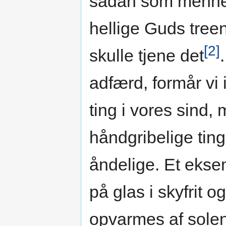
sådan som mennesk
hellige Guds treen
[2]
skulle tjene det
adfærd, formår v
ting i vores sind,
håndgribelige ting
åndelige. Et eksem
på glas i skyfrit o
opvarmes af solen