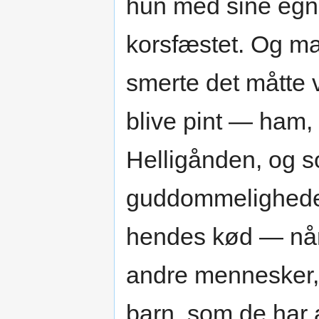
hun med sine egne
korsfæstet. Og man
smerte det måtte 
blive pint — ham
Helligånden, og s
guddommeligheden
hendes kød — når
andre mennesker, 
barn, som de har a