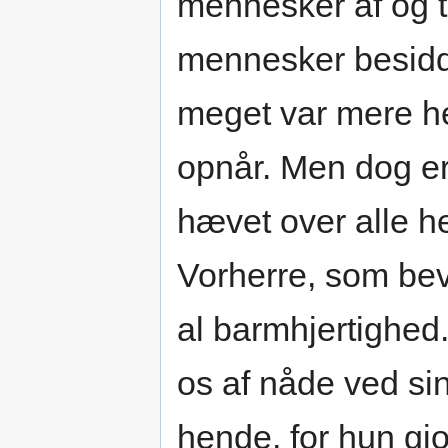
mennesker af og t
mennesker besidde
meget var mere he
opnår. Men dog er
hævet over alle he
Vorherre, som bev
al barmhjertighed
os af nåde ved sin
hende, for hun gjo