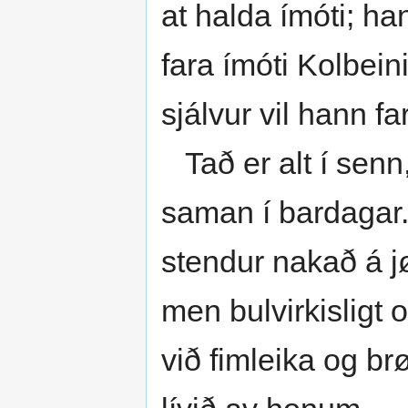
at halda ímóti; ha
fara ímóti Kolbein
sjálvur vil hann fa
Tað er alt í senn,
saman í bardagar.
stendur nakað á jø
men bulvirkisligt 
við fimleika og b