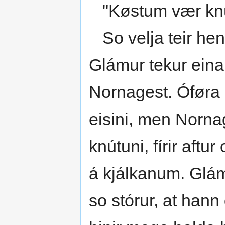
"Køstum vær knú
So velja teir hend
Glámur tekur eina 
Nornagest. Óføra s
eisini, men Nornag
knútuni, fírir aftu
á kjálkanum. Glámu
so stórur, at hann