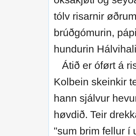
tólv risarnir øðru
brúðgómurin, páp
hundurin Hálvihal
Átið er óført á ris
Kolbein skeinkir t
hann sjálvur hevu
høvdið. Teir drekk
"sum brim fellur í