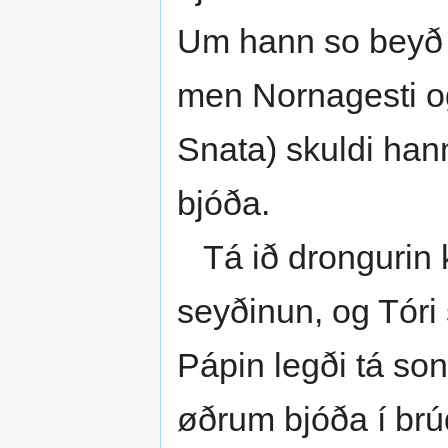
Um hann so beyð t
men Nornagesti og
Snata) skuldi hann 
bjóða.
Tá ið drongurin k
seyðinun, og Tóri 
Pápin legði tá son
øðrum bjóða í br