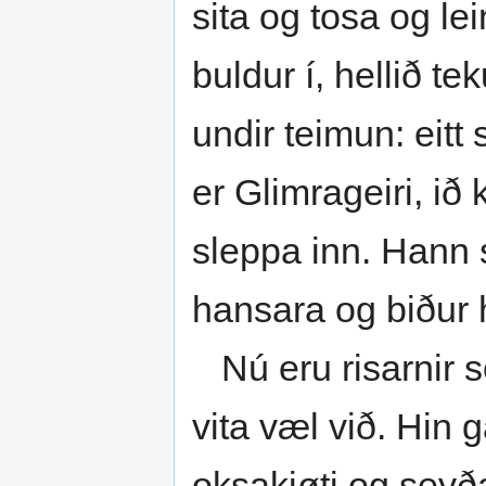
sita og tosa og le
buldur í, hellið te
undir teimun: eitt 
er Glimrageiri, ið
sleppa inn. Hann se
hansara og biður
Nú eru risarnir so
vita væl við. Hin 
oksakjøti og seyðakj