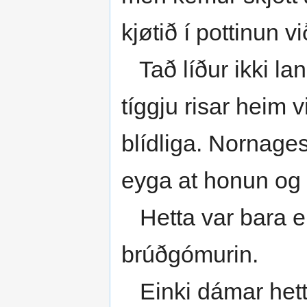
kjøtið í pottinun v
Tað líður ikki la
tíggju risar heim 
blídliga. Nornagest
eyga at honun og s
Hetta var bara e
brúðgómurin.
Einki dámar hetta