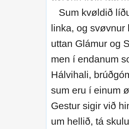
Sum kvøldið líður,
linka, og svøvnur k
uttan Glámur og Sá
men í endanum sov
Hálvihali, brúðgó
sum eru í einum ø
Gestur sigir við hin
um hellið, tá skulu 