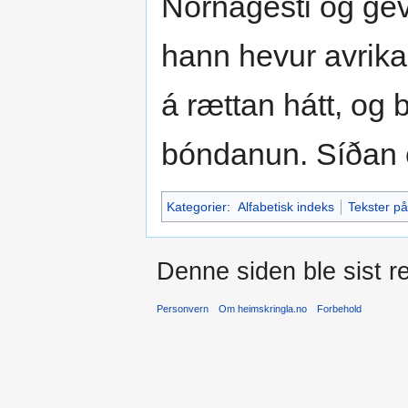
Nornagesti og gevu
hann hevur avrika
á rættan hátt, og 
bóndanun. Síðan e
Kategorier
:
Alfabetisk indeks
Tekster p
Denne siden ble sist re
Personvern
Om heimskringla.no
Forbehold