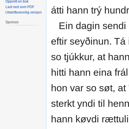
Opprett en bok
átti hann trý hund
Last ned som PDF
Utskriftsvennlig versjon
Sponsor
Ein dagin sendi hi
eftir seyðinun. Tá 
so tjúkkur, at hann 
hitti hann eina fr
hon var so søt, at
sterkt yndi til hen
hann køvdi rættuli