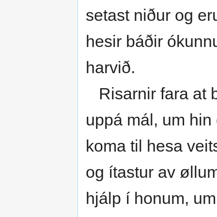
setast niður og eru
hesir báðir ókunnu
harvið.
Risarnir fara at 
uppá mál, um hin g
koma til hesa veits
og ítastur av øllu
hjálp í honum, um 