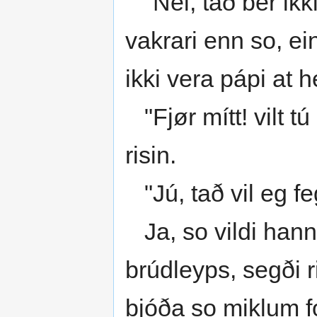
"Nei, tað ber ikki
vakrari enn so, ei
ikki vera pápi at 
"Fjør mítt! vilt tú
risin.
"Jú, tað vil eg fe
Ja, so vildi hann fa
brúdleyps, segði 
bjóða so miklum fó