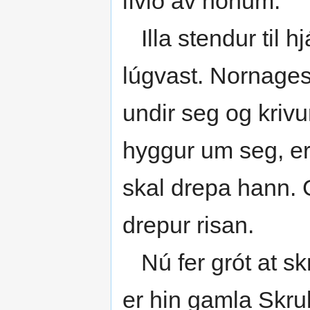
lívið av honum.
Illa stendur til h
lúgvast. Nornages
undir seg og krivu
hyggur um seg, er
skal drepa hann. 
drepur risan.
Nú fer grót at skr
er hin gamla Skr