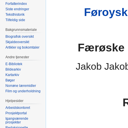
Forfatterindex
Føroysk
Siste endringer
Teksthistorik
Tilfeldig side
Bakgrunnsmateriale
Biografisk oversikt
Skjaldeoversikt
Færøske 
Artikler og bokomtaler
Andre tjenester
Jakob Jako
E-Bibliotek
Bildearkiv
Kartarkiv
Bøger
Norrøne læremidler
Film og underholdning
Hjelpesider
Arbeidskontoret
Prosjektportal
Igangværende
prosjekter
Redaksjonelle