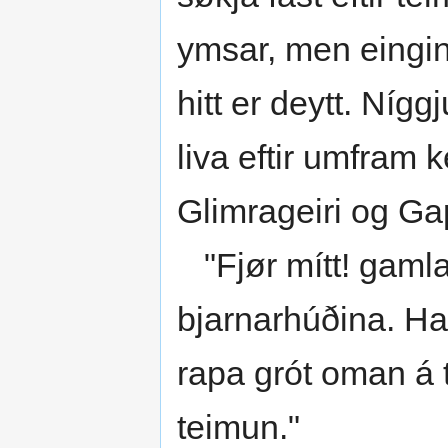
ymsar, men eingin 
hitt er deytt. Níggj
liva eftir umfram k
Glimrageiri og Ga
"Fjør mítt! gamla 
bjarnarhúðina. Hal
rapa grót oman á t
teimun."