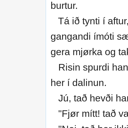
burtur.
Tá ið tynti í aftu
gangandi ímóti sær
gera mjørka og tak
Risin spurdi hann
her í dalinun.
Jú, tað hevði ha
"Fjør mítt! tað var