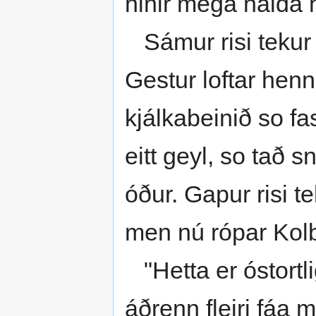
hinir mega halda
Sámur risi tekur 
Gestur loftar henn
kjálkabeinið so fas
eitt geyl, so tað sn
óður. Gapur risi te
men nú rópar Kolbe
"Hetta er óstortli
áðrenn fleiri fáa m