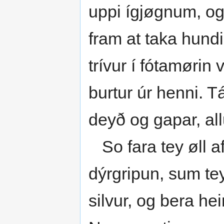
uppi ígjøgnum, og
fram at taka hund
trívur í fótamørin 
burtur úr henni. T
deyð og gapar, allu
So fara tey øll af
dýrgripun, sum tey
silvur, og bera he