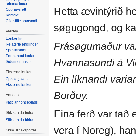
retningslinjer
Hetta ævintýrið he
Opphavsrett
Kontakt
Ofte stilte spørsmål
søgugongd, og kan
Verktøy
Lenker hit
Frásøgumaður var
Relaterte endringer
Spesialsider
Permanent lenke
Hvannasundi á Vi
Sideinformasjon
Eksterne lenker
Ein líknandi varia
Oppslagsverk
Eksterne lenker
Borðoy.
Annonse
Kjøp annonseplass
Eina ferð var tað e
Slik kan du bidra
Slik kan du bidra
vera í Noreg), han
Skriv ut / eksporter