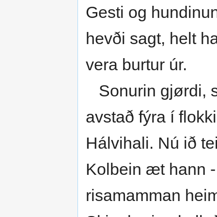
Gesti og hundinun,
hevði sagt, helt h
vera burtur úr.
Sonurin gjørdi, s
avstað fýra í flok
Hálvihali. Nú ið tei
Kolbein æt hann -
risamamman heima