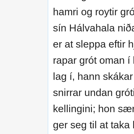
hamri og roytir gró
sín Hálvahala niðan
er at sleppa efti
rapar grót oman í 
lag í, hann skákar
snirrar undan gró
kellingini; hon sær
ger seg til at taka