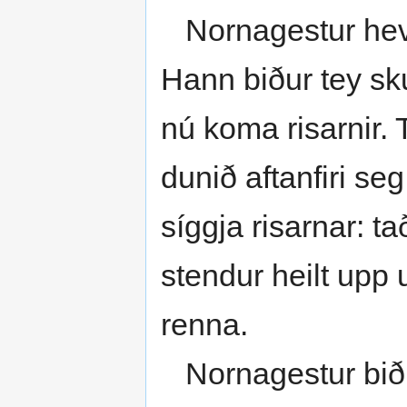
Nornagestur hevur 
Hann biður tey sku
nú koma risarnir. 
dunið aftanfiri seg.
síggja risarnar: ta
stendur heilt upp 
renna.
Nornagestur biðu