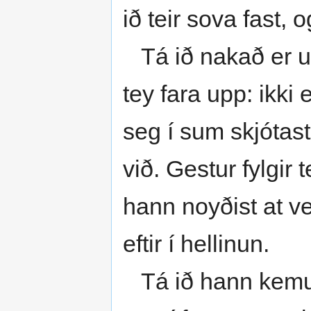
ið teir sova fast, 
Tá ið nakað er uml
tey fara upp: ikki e
seg í sum skjótast
við. Gestur fylgir
hann noyðist at ven
eftir í hellinun.
Tá ið hann kemur in