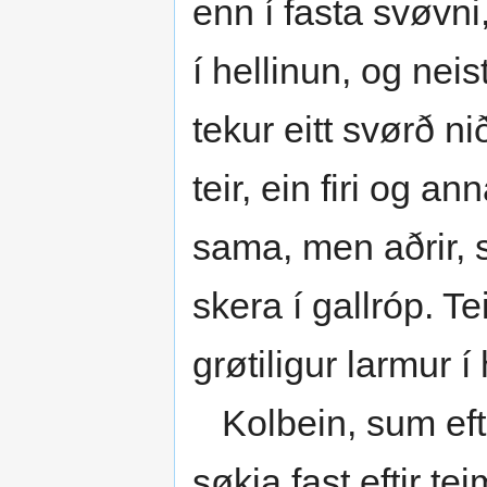
enn í fasta svøvni,
í hellinun, og neis
tekur eitt svørð n
teir, ein firi og a
sama, men aðrir, 
skera í gallróp. Tei
grøtiligur larmur í
Kolbein, sum eftir 
søkja fast eftir te