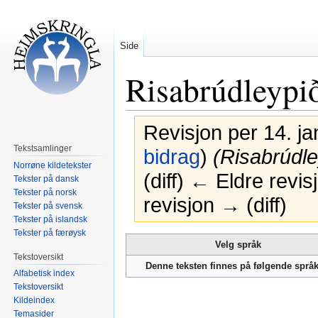
Side
Risabrúdleypi
Revisjon per 14. ja
Tekstsamlinger
bidrag
)
(Risabrúdle
Norrøne kildetekster
(diff) ← Eldre revi
Tekster på dansk
Tekster på norsk
revisjon → (diff)
Tekster på svensk
Tekster på islandsk
Tekster på færøysk
Hopp
Hopp
Velg språk
til
til
Tekstoversikt
Denne teksten finnes på følgende språ
navigering
søk
Alfabetisk index
Tekstoversikt
Kildeindex
Temasider