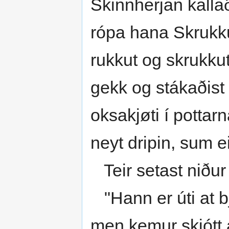
Skinnherjan kallað
rópa hana Skrukku 
rukkut og skrukkut
gekk og stákaðist
oksakjøti í pottar
neyt dripin, sum e
Teir setast niður o
"Hann er úti at b
men kemur skjótt a