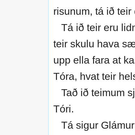
risunum, tá ið teir
Tá ið teir eru lidn
teir skulu hava sær
upp ella fara at k
Tóra, hvat teir hels
Tað ið teimum sjá
Tóri.
Tá sigur Glámur r