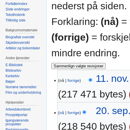
nederst på siden.
Forfatterindex
Siste endringer
Teksthistorik
Forklaring:
(nå)
= 
Tilfeldig side
Bakgrunnsmateriale
(forrige)
= forskje
Biografisk oversikt
Skjaldeoversikt
Artikler og bokomtaler
mindre endring.
Andre tjenester
E-Bibliotek
Bildearkiv
11. nov.
Kartarkiv
nå
forrige
Bøger
Norrøne læremidler
217 471 bytes
Film og underholdning
Hjelpesider
20. sep
Arbeidskontoret
nå
forrige
Prosjektportal
Igangværende
218 540 bytes
prosjekter
Redaksjonelle