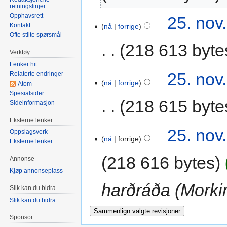
retningslinjer
Opphavsrett
25. nov
Kontakt
nå
forrige
Ofte stilte spørsmål
218 613 byte
Verktøy
Lenker hit
25. nov
Relaterte endringer
nå
forrige
Atom
Spesialsider
218 615 byte
Sideinformasjon
Eksterne lenker
25. nov
Oppslagsverk
nå
forrige
Eksterne lenker
218 616 bytes
Annonse
Kjøp annonseplass
harðráða (Morki
Slik kan du bidra
Slik kan du bidra
Sponsor