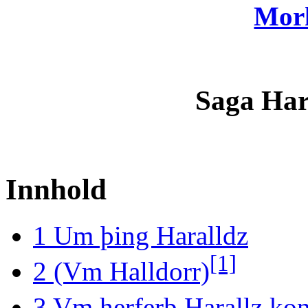
Mor
Saga Har
Innhold
1
Um þing Haralldz
[1]
2
(Vm Halldorr)
3
Vm herferþ Harallz ko