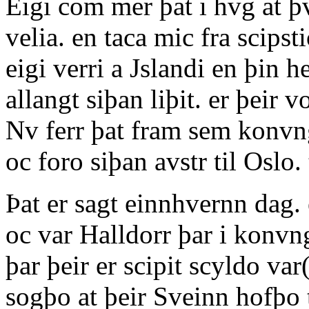
Eigi com mer þat i hvg at þ
velia. en taca mic fra scips
eigi verri a Jslandi en þin h
allangt siþan liþit. er þeir 
Nv ferr þat fram sem konvngr
oc foro siþan avstr til Oslo.
Þat er sagt einnhvernn dag. 
oc var Halldorr þar i konvn
þar þeir er scipit scyldo var(
sogþo at þeir Sveinn hofþo te