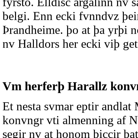
fyrsto. Elldisc argalinn nv
belgi. Enn ecki fvnndvz þeir 
Þrandheime. þo at þa yrþi no
nv Halldors her ecki viþ get
Vm herferþ Harallz konv
Et nesta svmar eptir andlat
konvngr vti almenning af No
segir nv at honom þiccir þat 