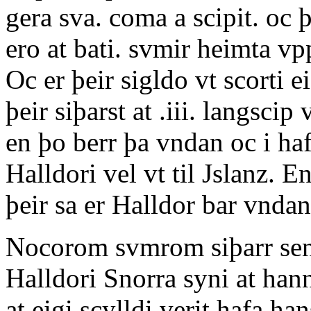
gera sva. coma a scipit. oc 
ero at bati. svmir heimta vp
Oc er þeir sigldo vt scorti 
þeir siþarst at .iii. langscip
en þo berr þa vndan oc i haf
Halldori vel vt til Jslanz. 
þeir sa er Halldor bar vndan 
Nocorom svmrom siþarr sen
Halldori Snorra syni at hann 
at eigi scylldi verit hafa h