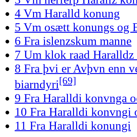
4
Vm Haralld konung
5
Vm osætt konungs og E
6
Fra islenzskum manne
7
Um klok raad Haralldz
8
Fra þvi er Avþvn enn ve
[69]
biarndyri
9
Fra Haralldi konvnga 
10
Fra Haralldi konvngi 
11
Fra Haralldi konungi