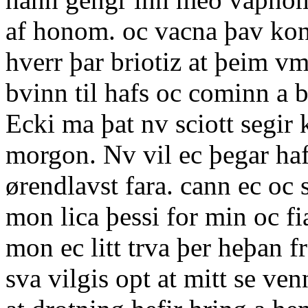
af honom. oc vacna þav kon
hverr þar briotiz at þeim v
bvinn til hafs oc cominn a by
Ecki ma þat nv sciott segir
morgon. Nv vil ec þegar haf
ørendlavst fara. cann ec oc s
mon lica þessi for min oc fi
mon ec litt trva þer heþan f
sva vilgis opt at mitt se ven