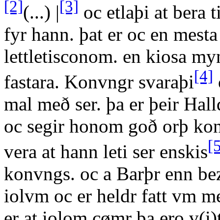
[2]
[3]
(...) |
oc etlaþi at bera t
fyr hann. þat er oc en mesta
lettletisconom. en kiosa my
[4]
fastara. Konvngr svaraþi
mal með ser. þa er þeir Hall
oc segir honom goð orþ konv
[
vera at hann leti ser enskis
konvngs. oc a Barþr enn bez
iolvm oc er heldr fatt vm 
er at iolom cømr þa ero v(i)t