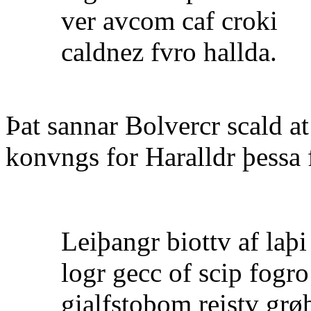
ver avcom caf croki
caldnez fvro hallda.
Þat sannar Bolvercr scald a
konvngs for Haralldr þessa f
Leiþangr biottv af laþi
logr gecc of scip fogro
gialfstoþom reistv grø