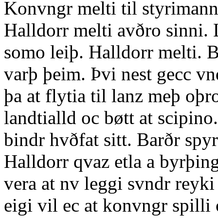
Konvngr melti til styrimann
Halldorr melti avðro sinni.
somo leiþ. Halldorr melti. Be
varþ þeim. Þvi nest gecc vn
þa at flytia til lanz meþ oþ
landtialld oc bøtt at scipin
bindr hvðfat sitt. Barðr spyr
Halldorr qvaz etla a byrþing
vera at nv leggi svndr reyki 
eigi vil ec at konvngr spil