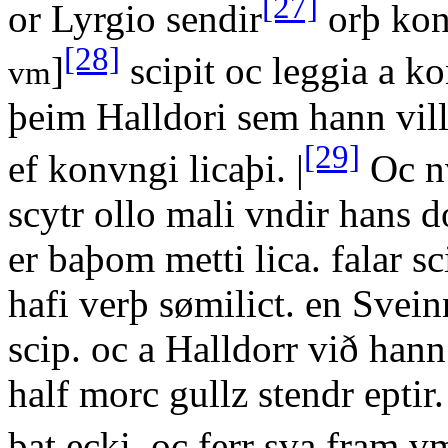
[27]
or Lyrgio sendir
orþ konv
[28]
]
scipit oc leggia a k
vm
þeim Halldori sem hann vill.
[29]
ef konvngi licaþi. |
Oc nv
scytr ollo mali vndir hans d
er baþom metti lica. falar sc
hafi verþ sømilict. en Svein
scip. oc a Halldorr við han
half morc gullz stendr eptir.
þat ecki. oc ferr sva fram v