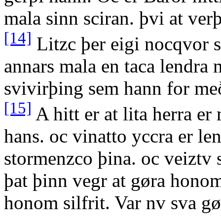
mala sinn sciran. þvi at ver
[14]
Litzc þer eigi nocqvor s
annars mala en taca lendra 
svivirþing sem hann for me
[15]
A hitt er at lita herra e
hans. oc vinatto yccra er le
stormenzco þina. oc veiztv s
þat þinn vegr at gøra hono
honom silfrit. Var nv sva gø