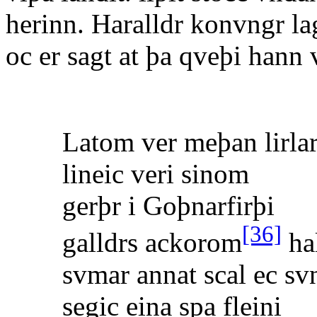
herinn. Haralldr konvngr l
oc er sagt at þa qveþi hann 
Latom ver meþan lirla
lineic veri sinom
gerþr i Goþnarfirþi
[36]
galldrs ackorom
hal
svmar annat scal ec sv
segic eina spa fleini