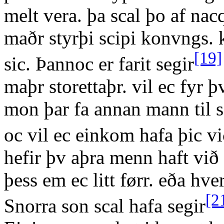
melt vera. þa scal þo af nac
maðr styrþi scipi konvngs. 
[19]
sic. Þannoc er farit segir
maþr storettaþr. vil ec fyr þ
mon þar fa annan mann til sc
oc vil ec einkom hafa þic v
hefir þv aþra menn haft við þ
þess em ec litt førr. eða hve
[2
Snorra son scal hafa segir