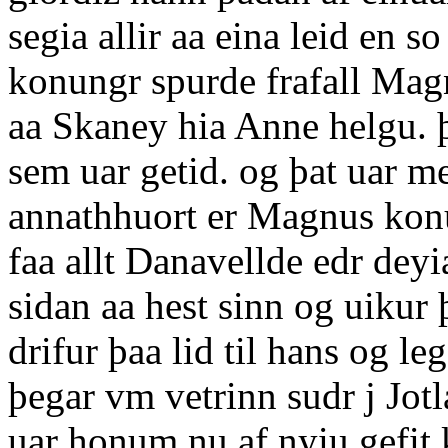
segia allir aa eina leid en s
konungr spurde frafall Mag
aa Skaney hia Anne helgu.
sem uar getid. og þat uar me
annathhuort er Magnus konu
faa allt Danavellde edr deyi
sidan aa hest sinn og uikur
drifur þaa lid til hans og le
þegar vm vetrinn sudr j Jot
uar honum nu af nyiu gefit 