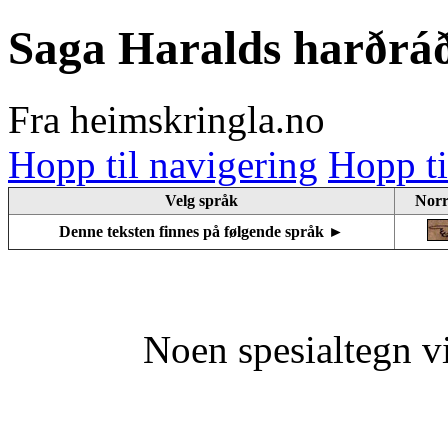
Saga Haralds harðrá
Fra heimskringla.no
Hopp til navigering
Hopp ti
Velg språk
Norr
Denne teksten finnes på følgende språk ►
Noen spesialtegn v