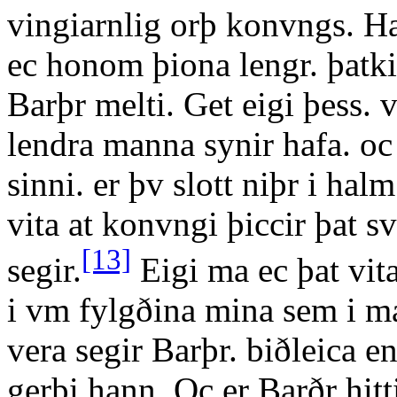
vingiarnlig orþ konvngs. Ha
ec honom þiona lengr. þatki 
Barþr melti. Get eigi þess. v
lendra manna synir hafa. oc
sinni. er þv slott niþr i halm
vita at konvngi þiccir þat svi
[13]
segir.
Eigi ma ec þat vita
i vm fylgðina mina sem i m
vera segir Barþr. biðleica e
gerþi hann. Oc er Barðr hit