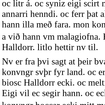
oc litr á. oc syniz eigi scirt
annarri henndi. oc ferr þat a
hann illa með fara. mon konv
a við hann vm malagiofna. E
Halldorr. litlo hettir nv til.
Nv er fra þvi sagt at þeir bva
konvngr svþr fyr land. oc e
biosc Halldorr ecki. oc melt
Eigi vil ec segir hann. oc eck