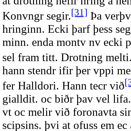
at drotning hefir hring a he
[31]
Konvngr segir.
Þa verþvm
hringinn. Ecki þarf þess segi
minn. enda montv nv ecki p
sel fram titt. Drotning melti
hann stendr ifir þer vppi m
[
fer Halldori. Hann tecr við
gialldit. oc biðr þav vel li
vt oc melir við foronavta sin
scipsins. þvi at ofuss em ec