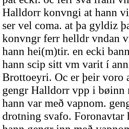
Halldorr konvngi at hann vi
ser vel coma. at þa gyldiz þ
konvngr ferr helldr vndan vm
hann hei(m)tir. en ecki bann
hann scip sitt vm varit í ann
Brottoeyri. Oc er þeir voro 
gengr Halldorr vpp i bøinn
hann var með vapnom. gengo
drotning svafo. Foronavtar h
hann gengr inn með vapnom