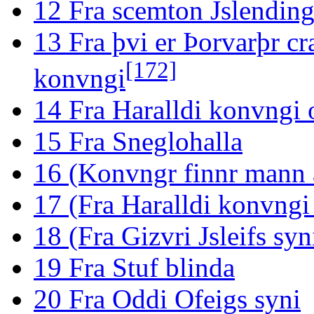
12
Fra scemton Jslending
13
Fra þvi er Þorvarþr cr
[172]
konvngi
14
Fra Haralldi konvngi
15
Fra Sneglohalla
16
(Konvngr finnr mann á
17
(Fra Haralldi konvngi
18
(Fra Gizvri Jsleifs syn
19
Fra Stuf blinda
20
Fra Oddi Ofeigs syni