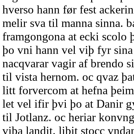
hverso hann før fest ackeri
melir sva til manna sinna. 
framgongona at ecki scolo þe
þo vni hann vel viþ fyr sin
nacqvarar vagir af brendo s
til vista hernom. oc qvaz þa
litt forvercom at hefna þei
let vel ifir þvi þo at Danir
til Jotlanz. oc heriar konvn
viþa landit. liþit stocc vnd