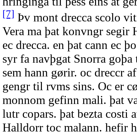
hringinga til þess eins at 
[7]
Þv mont drecca scolo viti
Vera ma þat konvngr segir Ha
ec drecca. en þat cann ec þo
syr fa navþgat Snorra goþa ti
sem hann gørir. oc dreccr a
gengr til rvms sins. Oc er c
monnom gefinn mali. þat var 
lutr copars. þat bezta costi a
Halldorr toc malann. hefir ha