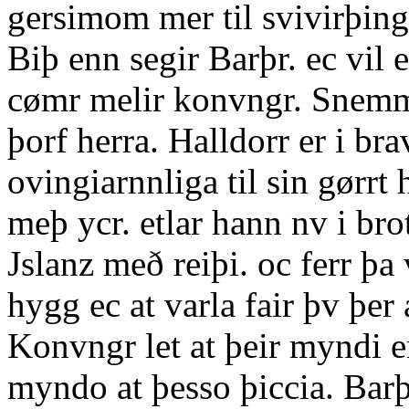
gersimom mer til svivirþinga
Biþ enn segir Barþr. ec vil 
cømr melir konvngr. Snemma
þorf herra. Halldorr er i br
ovingiarnnliga til sin gørrt 
meþ ycr. etlar hann nv i brot.
Jslanz með reiþi. oc ferr þa
hygg ec at varla fair þv þe
Konvngr let at þeir myndi en
myndo at þesso þiccia. Barþ