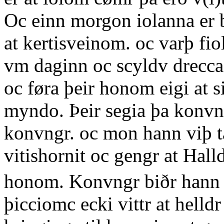
Oc einn morgon iolanna er 
at kertisveinom. oc varþ fio
vm daginn oc scyldv drecca v
oc føra þeir honom eigi at si
myndo. Þeir segia þa konvngi
konvngr. oc mon hann viþ ta
vitishornit oc gengr at Hall
honom. Konvngr biðr hann dr
þicciomc ecki vittr at helldr 