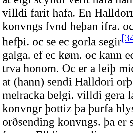
villdi farit hafa. En Halldo
konvngs fvnd heþan ifra. o
[3
hefþi. oc se ec gorla segir
galga. ef ec køm. oc kann e
trva honom. Oc er a leiþ mi
at (hann) sendi Halldori orþ
melracka belgi. villdi gera l
konvngr þottiz þa þurfa hly
orðsending konvngs. þa er sa