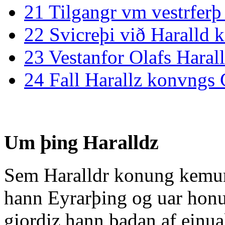
21
Tilgangr vm vestrferþ
22
Svicreþi við Haralld 
23
Vestanfor Olafs Haral
24
Fall Harallz konvngs
Um þing Haralldz
Sem Haralldr konung kemur 
hann Eyrarþing og uar honum
giordiz hann þadan af einua