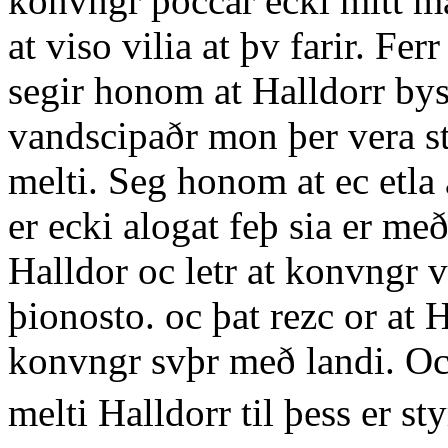
konvngr þoccar ecki mitt ma
at viso vilia at þv farir. Fer
segir honom at Halldorr bysc
vandscipaðr mon þer vera s
melti. Seg honom at ec etla 
er ecki alogat feþ sia er með
Halldor oc letr at konvngr vi
þionosto. oc þat rezc or at H
konvngr svþr með landi. Oc 
melti Halldorr til þess er st