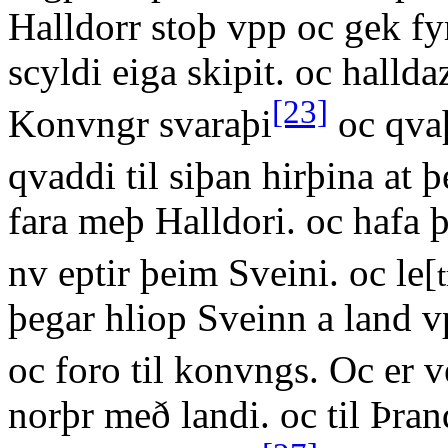
Halldorr stoþ vpp oc gek f
scyldi eiga skipit. oc halld
[23]
Konvngr svaraþi
oc qvaþ
qvaddi til siþan hirþina at þe
fara meþ Halldori. oc hafa 
nv eptir þeim Sveini. oc le[
þegar hliop Sveinn a land vp
oc foro til konvngs. Oc er v
norþr með landi. oc til Þran