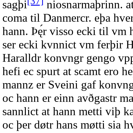
[37]
sagþi
niosnarmaþrinn. at
coma til Danmercr. eþa hver
hann. Þę́r visso ecki til vm
ser ecki kvnnict vm ferþir 
Haralldr konvngr gengo vpp
hefi ec spurt at scamt ero h
mannz er Sveini gaf konvngs
oc hann er einn avðgastr mað
sannlict at hann metti viþ 
oc þer døtr hans møtti sia hv