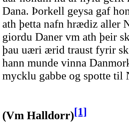
Dana. Þorkell geysa gaf ho
ath þetta nafn hrædiz aller
giordu Daner vm ath þeir sk
þau uæri ærid traust fyrir 
hann munde vinna Danmork
mycklu gabbe og spotte til
[1]
(Vm Halldorr)