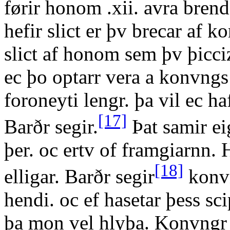
førir honom .xii. avra bren
hefir slict er þv brecar af k
slict af honom sem þv þicciz
ec þo optarr vera a konvngs 
foroneyti lengr. þa vil ec haf
[17]
Barðr segir.
Þat samir eig
þer. oc ertv of framgiarnn.
[18]
elligar. Barðr segir
konvn
hendi. oc ef hasetar þess sc
þa mon vel hlyþa. Konvngr m