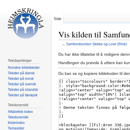
Side
Vis kilden til Samfu
←
Samfundsorden Skikke og Love (Rink)
Hopp
Hopp
Du har ikke tillatelse til å redigere denn
til
til
Tekstsamlinger
Handlingen du prøvde å utføre kan kun
navigering
søk
Norrøne kildetekster
Tekster på dansk
Du kan se og kopiere kildekoden til de
Tekster på norsk
Tekster på svensk
Tekster på islandsk
Tekster på færøysk
Tekstoversikt
Alfabetisk index
Tekstoversikt
Kildeindex
Temasider