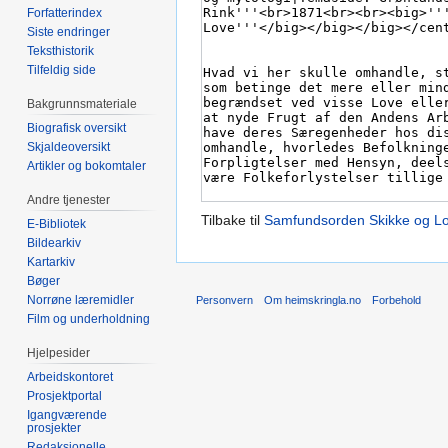
Forfatterindex
Siste endringer
Teksthistorik
Tilfeldig side
Bakgrunnsmateriale
Biografisk oversikt
Skjaldeoversikt
Artikler og bokomtaler
Andre tjenester
Tilbake til
Samfundsorden Skikke og Lo
E-Bibliotek
Bildearkiv
Kartarkiv
Bøger
Norrøne læremidler
Personvern
Om heimskringla.no
Forbehold
Film og underholdning
Hjelpesider
Arbeidskontoret
Prosjektportal
Igangværende
prosjekter
Redaksjonelle