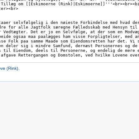
ve (Rink)
.