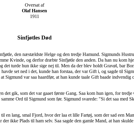
Oversat af
Olaf Hansen
1911
Sinfjøtles Død
fjøtle, den næstældste Helge og den tredje Hamund. Sigmunds Hustru
 samme Kvinde, og derfor dræbte Sinfjøtle den anden. Da han nu kom hj
et turde hun ikke sige nej til. Men da der blev holdt Gravøl, bar Bor
havde set ned i det, kunde han forstaa, der var Gift i, og sagde til Sig
 at Sigmund var saa haardfør, at han kunde taale Gift baade indvendi
men det gik, som det var gaaet første Gang. Saa kom hun igen, for tred
 samme Ord til Sigmund som før. Sigmund svarede: "Si det saa med Sk
 en lang, smal Fjord, hvor der laa et lille Fartøj, som der sad een Ma
 der ikke Plads til ham selv. Saa sagde den gamle Mand, at han skulde