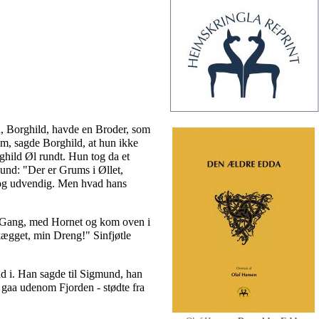
, Borghild, havde en Broder, som
em, sagde Borghild, at hun ikke
ghild Øl rundt. Hun tog da et
mund: "Der er Grums i Øllet,
g og udvendig. Men hvad hans
je Gang, med Hornet og kom oven i
ægget, min Dreng!" Sinfjøtle
nd i. Han sagde til Sigmund, han
 gaa udenom Fjorden - stødte fra