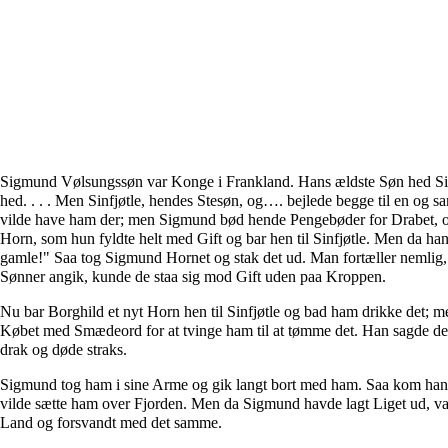
Sigmund Vølsungssøn var Konge i Frankland. Hans ældste Søn hed Sin
hed. . . . Men Sinfjøtle, hendes Stesøn, og…. bejlede begge til en og
vilde have ham der; men Sigmund bød hende Pengebøder for Drabet, og d
Horn, som hun fyldte helt med Gift og bar hen til Sinfjøtle. Men da han 
gamle!" Saa tog Sigmund Hornet og stak det ud. Man fortæller nemlig,
Sønner angik, kunde de staa sig mod Gift uden paa Kroppen.
Nu bar Borghild et nyt Horn hen til Sinfjøtle og bad ham drikke det; 
Købet med Smædeord for at tvinge ham til at tømme det. Han sagde de
drak og døde straks.
Sigmund tog ham i sine Arme og gik langt bort med ham. Saa kom han til
vilde sætte ham over Fjorden. Men da Sigmund havde lagt Liget ud, var
Land og forsvandt med det samme.