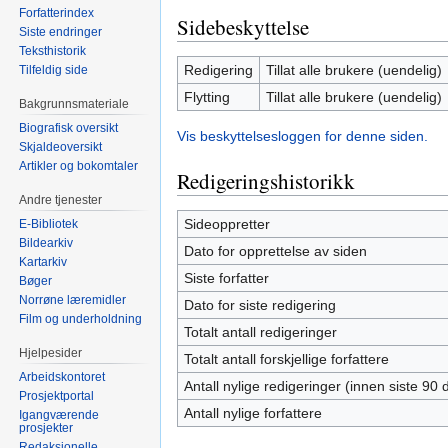
Forfatterindex
Sidebeskyttelse
Siste endringer
Teksthistorik
Redigering
Tillat alle brukere (uendelig)
Tilfeldig side
Flytting
Tillat alle brukere (uendelig)
Bakgrunnsmateriale
Biografisk oversikt
Vis beskyttelsesloggen for denne siden.
Skjaldeoversikt
Artikler og bokomtaler
Redigeringshistorikk
Andre tjenester
Sideoppretter
E-Bibliotek
Bildearkiv
Dato for opprettelse av siden
Kartarkiv
Siste forfatter
Bøger
Norrøne læremidler
Dato for siste redigering
Film og underholdning
Totalt antall redigeringer
Hjelpesider
Totalt antall forskjellige forfattere
Arbeidskontoret
Antall nylige redigeringer (innen siste 90 
Prosjektportal
Antall nylige forfattere
Igangværende
prosjekter
Redaksjonelle