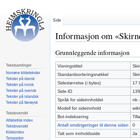
Side
Informasjon om «Skirn
Grunnleggende informasjon
Hopp
Hopp
til
til
navigering
søk
Tekstsamlinger
Visningstittel
Ski
Norrøne kildetekster
Standardsorteringsnøkkel
Ski
Tekster på dansk
Sidestørrelse (i bytes)
17 
Tekster på norsk
Tekster på svensk
Side-ID
139
Tekster på islandsk
Språk for sideinnholdet
nb 
Tekster på færøysk
Modell for sideinnhold
wiki
Tekstoversikt
Bot-indeksering
Tilla
Alfabetisk index
Antall omdirigeringer til denne siden
0
Tekstoversikt
Kildeindex
Talt som innholdsside
Ja
Temasider