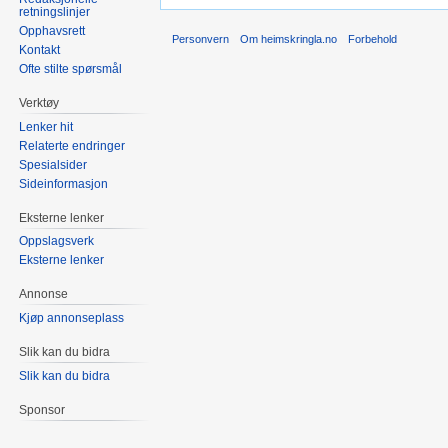
retningslinjer
Opphavsrett
Personvern
Om heimskringla.no
Forbehold
Kontakt
Ofte stilte spørsmål
Verktøy
Lenker hit
Relaterte endringer
Spesialsider
Sideinformasjon
Eksterne lenker
Oppslagsverk
Eksterne lenker
Annonse
Kjøp annonseplass
Slik kan du bidra
Slik kan du bidra
Sponsor