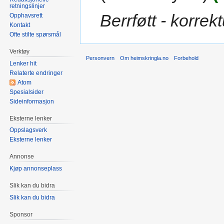
retningslinjer
Berrføtt - korre
Opphavsrett
Kontakt
Ofte stilte spørsmål
Verktøy
Personvern
Om heimskringla.no
Forbehold
Lenker hit
Relaterte endringer
Atom
Spesialsider
Sideinformasjon
Eksterne lenker
Oppslagsverk
Eksterne lenker
Annonse
Kjøp annonseplass
Slik kan du bidra
Slik kan du bidra
Sponsor