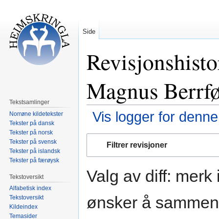
Side
Revisjonshisto
Magnus Berrfø
Tekstsamlinger
Vis logger for denne
Norrøne kildetekster
Tekster på dansk
Tekster på norsk
Hopp
Hopp
Tekster på svensk
Filtrer revisjoner
til
til
Tekster på islandsk
navigering
søk
Tekster på færøysk
Valg av diff: merk
Tekstoversikt
Alfabetisk index
ønsker å sammenli
Tekstoversikt
Kildeindex
Temasider