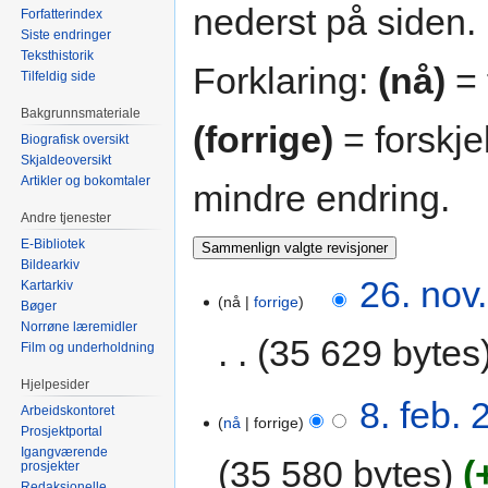
nederst på siden.
Forfatterindex
Siste endringer
Teksthistorik
Forklaring:
(nå)
= 
Tilfeldig side
Bakgrunnsmateriale
(forrige)
= forskje
Biografisk oversikt
Skjaldeoversikt
Artikler og bokomtaler
mindre endring.
Andre tjenester
E-Bibliotek
Bildearkiv
26. nov
Kartarkiv
nå
forrige
Bøger
Norrøne læremidler
35 629 bytes
Film og underholdning
Hjelpesider
8. feb. 
Arbeidskontoret
nå
forrige
Prosjektportal
Igangværende
35 580 bytes
prosjekter
Redaksjonelle