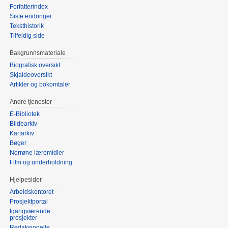
Forfatterindex
Siste endringer
Teksthistorik
Tilfeldig side
Bakgrunnsmateriale
Biografisk oversikt
Skjaldeoversikt
Artikler og bokomtaler
Andre tjenester
E-Bibliotek
Bildearkiv
Kartarkiv
Bøger
Norrøne læremidler
Film og underholdning
Hjelpesider
Arbeidskontoret
Prosjektportal
Igangværende
prosjekter
Redaksjonelle