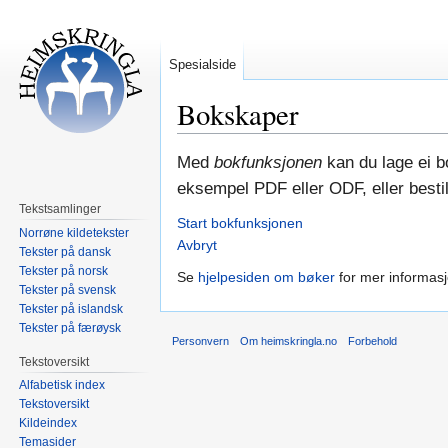
Spesialside
Bokskaper
Hopp
Hopp
Med
bokfunksjonen
kan du lage ei bo
til
til
eksempel PDF eller ODF, eller bestill
navigering
søk
Tekstsamlinger
Start bokfunksjonen
Norrøne kildetekster
Avbryt
Tekster på dansk
Tekster på norsk
Se
hjelpesiden om bøker
for mer informasj
Tekster på svensk
Tekster på islandsk
Tekster på færøysk
Personvern
Om heimskringla.no
Forbehold
Tekstoversikt
Alfabetisk index
Tekstoversikt
Kildeindex
Temasider