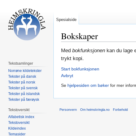
Spesialside
Bokskaper
Hopp
Hopp
Med
bokfunksjonen
kan du lage e
til
til
trykt kopi.
navigering
søk
Tekstsamlinger
Start bokfunksjonen
Norrøne kildetekster
Avbryt
Tekster på dansk
Tekster på norsk
Se
hjelpesiden om bøker
for mer infor
Tekster på svensk
Tekster på islandsk
Tekster på færøysk
Tekstoversikt
Personvern
Om heimskringla.no
Forbehold
Alfabetisk index
Tekstoversikt
Kildeindex
Temasider