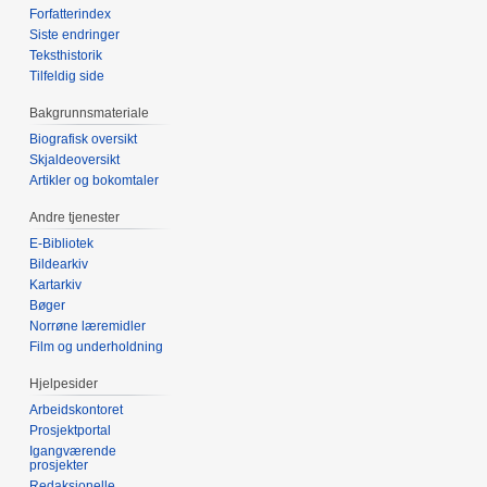
Forfatterindex
Siste endringer
Teksthistorik
Tilfeldig side
Bakgrunnsmateriale
Biografisk oversikt
Skjaldeoversikt
Artikler og bokomtaler
Andre tjenester
E-Bibliotek
Bildearkiv
Kartarkiv
Bøger
Norrøne læremidler
Film og underholdning
Hjelpesider
Arbeidskontoret
Prosjektportal
Igangværende
prosjekter
Redaksjonelle