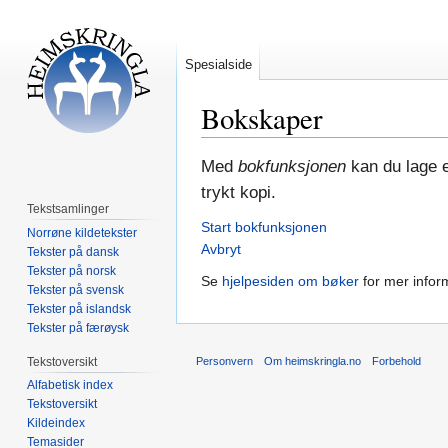
Spesialside
Bokskaper
Hopp
Hopp
Med
bokfunksjonen
kan du lage e
til
til
trykt kopi.
navigering
søk
Tekstsamlinger
Start bokfunksjonen
Norrøne kildetekster
Avbryt
Tekster på dansk
Tekster på norsk
Se
hjelpesiden om bøker
for mer infor
Tekster på svensk
Tekster på islandsk
Tekster på færøysk
Tekstoversikt
Personvern
Om heimskringla.no
Forbehold
Alfabetisk index
Tekstoversikt
Kildeindex
Temasider