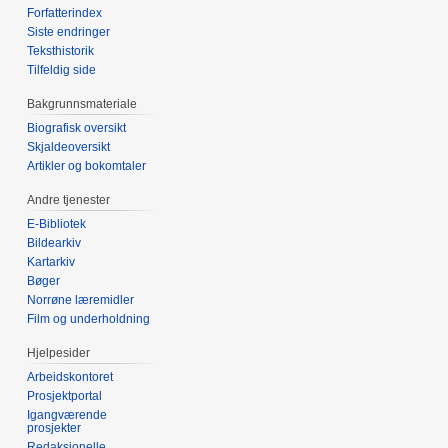
Forfatterindex
Siste endringer
Teksthistorik
Tilfeldig side
Bakgrunnsmateriale
Biografisk oversikt
Skjaldeoversikt
Artikler og bokomtaler
Andre tjenester
E-Bibliotek
Bildearkiv
Kartarkiv
Bøger
Norrøne læremidler
Film og underholdning
Hjelpesider
Arbeidskontoret
Prosjektportal
Igangværende
prosjekter
Redaksjonelle