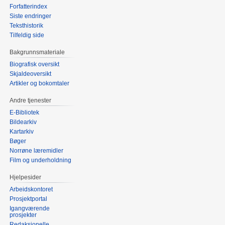
Forfatterindex
Siste endringer
Teksthistorik
Tilfeldig side
Bakgrunnsmateriale
Biografisk oversikt
Skjaldeoversikt
Artikler og bokomtaler
Andre tjenester
E-Bibliotek
Bildearkiv
Kartarkiv
Bøger
Norrøne læremidler
Film og underholdning
Hjelpesider
Arbeidskontoret
Prosjektportal
Igangværende
prosjekter
Redaksjonelle