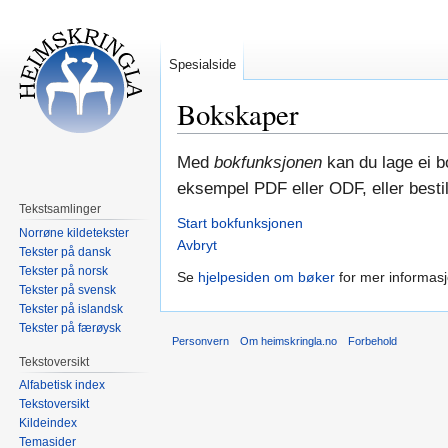
Spesialside
Bokskaper
Hopp
Hopp
Med
bokfunksjonen
kan du lage ei bo
til
til
eksempel PDF eller ODF, eller bestill
navigering
søk
Tekstsamlinger
Start bokfunksjonen
Norrøne kildetekster
Avbryt
Tekster på dansk
Tekster på norsk
Se
hjelpesiden om bøker
for mer informasj
Tekster på svensk
Tekster på islandsk
Tekster på færøysk
Personvern
Om heimskringla.no
Forbehold
Tekstoversikt
Alfabetisk index
Tekstoversikt
Kildeindex
Temasider