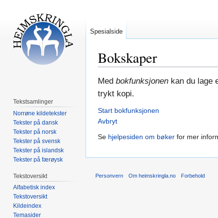
Spesialside
Bokskaper
Hopp
Hopp
Med
bokfunksjonen
kan du lage e
til
til
trykt kopi.
navigering
søk
Tekstsamlinger
Start bokfunksjonen
Norrøne kildetekster
Avbryt
Tekster på dansk
Tekster på norsk
Se
hjelpesiden om bøker
for mer infor
Tekster på svensk
Tekster på islandsk
Tekster på færøysk
Tekstoversikt
Personvern
Om heimskringla.no
Forbehold
Alfabetisk index
Tekstoversikt
Kildeindex
Temasider