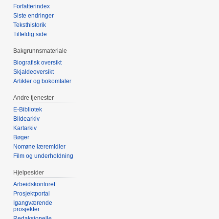
Forfatterindex
Siste endringer
Teksthistorik
Tilfeldig side
Bakgrunnsmateriale
Biografisk oversikt
Skjaldeoversikt
Artikler og bokomtaler
Andre tjenester
E-Bibliotek
Bildearkiv
Kartarkiv
Bøger
Norrøne læremidler
Film og underholdning
Hjelpesider
Arbeidskontoret
Prosjektportal
Igangværende
prosjekter
Redaksjonelle