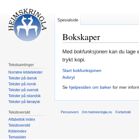
Spesialside
Bokskaper
Hopp
Hopp
Med
bokfunksjonen
kan du lage e
til
til
trykt kopi.
navigering
søk
Tekstsamlinger
Start bokfunksjonen
Norrøne kildetekster
Avbryt
Tekster på dansk
Tekster på norsk
Se
hjelpesiden om bøker
for mer infor
Tekster på svensk
Tekster på islandsk
Tekster på færøysk
Tekstoversikt
Personvern
Om heimskringla.no
Forbehold
Alfabetisk index
Tekstoversikt
Kildeindex
Temasider