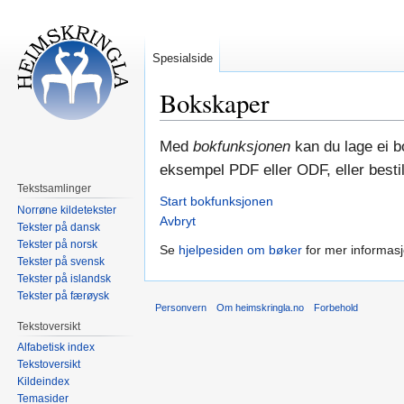
Spesialside
Bokskaper
Hopp
Hopp
Med
bokfunksjonen
kan du lage ei bo
til
til
eksempel PDF eller ODF, eller bestill
navigering
søk
Tekstsamlinger
Start bokfunksjonen
Norrøne kildetekster
Avbryt
Tekster på dansk
Tekster på norsk
Se
hjelpesiden om bøker
for mer informasj
Tekster på svensk
Tekster på islandsk
Tekster på færøysk
Personvern
Om heimskringla.no
Forbehold
Tekstoversikt
Alfabetisk index
Tekstoversikt
Kildeindex
Temasider