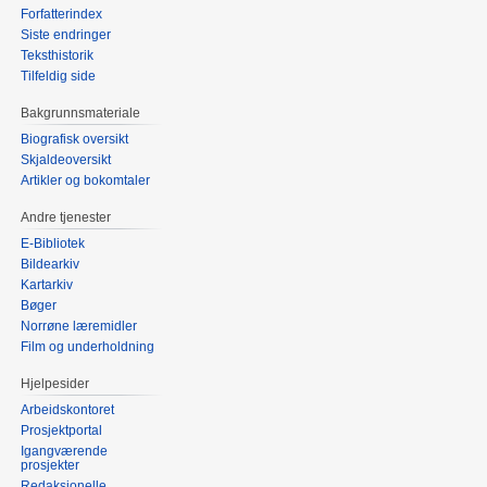
Forfatterindex
Siste endringer
Teksthistorik
Tilfeldig side
Bakgrunnsmateriale
Biografisk oversikt
Skjaldeoversikt
Artikler og bokomtaler
Andre tjenester
E-Bibliotek
Bildearkiv
Kartarkiv
Bøger
Norrøne læremidler
Film og underholdning
Hjelpesider
Arbeidskontoret
Prosjektportal
Igangværende
prosjekter
Redaksjonelle